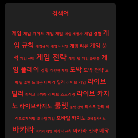
검색어
게
게임
게임 경험
게임 가이드
게임 개발
게임 개발사
임 규칙
게임 분
게임 리뷰
게임규칙
게임 디자인
게임 전략
게
석
게임 팁
게임 선택
게임 플랫폼
임 플레이
도박
도박 전략
경험
도
다양한 게임
라이브
딜러
박 팁
드래곤 타이거
라이브 게임
도전
딜러
라이브 카지
라이브 스트리밍
라이브 바카라
룰렛
노
라이브카지노
리스크 관리
룰렛 전략
마
모바일 카지노
이크로게이밍
모바일 게임
모바일카지노
바카라
배당
바카라 전략
바카라 규칙
바카라 게임