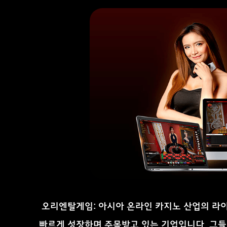
오리엔탈게임: 아시아 온라인 카지노 산업의 라
빠르게 성장하며 주목받고 있는 기업입니다. 그들