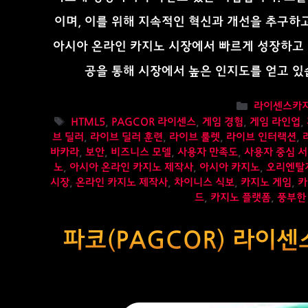
이며, 이를 위해 지속적인 혁신과 개선을 추구
아시아 온라인 카지노 시장에서 빠르게 성장하고 
공을 통해 시장에서 높은 인지도를 얻고 
카
라이센스카
테
태
HTML5
,
PAGCOR 라이센스
,
게임 경험
,
게임 라인업
,
고
그
브 딜러
,
라이브 딜러 훈련
,
라이브 룰렛
,
라이브 인터랙션
,
리
바카라
,
보안
,
비즈니스 모델
,
사용자 만족도
,
사용자 중심 
노
,
아시아 온라인 카지노 제작사
,
아시아 카지노
,
오리엔탈
시장
,
온라인 카지노 제작사
,
차이니스 식보
,
카지노 게임
,
카
드
,
카지노 플랫폼
,
풍부한
파코(PAGCOR) 라이