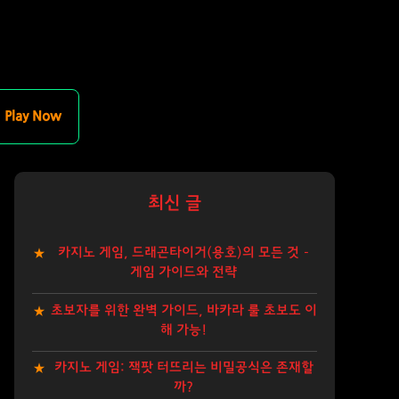
Play Now
최신 글
카지노 게임, 드래곤타이거(용호)의 모든 것 –
게임 가이드와 전략
초보자를 위한 완벽 가이드, 바카라 룰 초보도 이
해 가능!
카지노 게임: 잭팟 터뜨리는 비밀공식은 존재할
까?