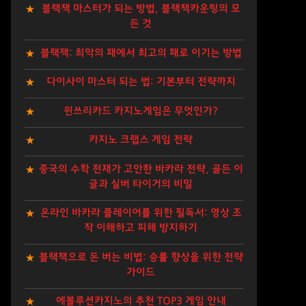
블랙잭 마스터가 되는 방법, 블랙잭카운팅의 모
든 것
블랙잭: 최악의 패에서 최고의 패로 이기는 방법
다이사이 마스터 되는 법: 기본부터 전략까지
윈쓰리카드 카지노게임은 무엇인가?
카지노 크랩스 게임 전략
중국의 수학 천재가 고안한 바카라 전략, 골든 이
글과 실버 타이거의 비밀
온라인 바카라 플레이어를 위한 필독서: 영상 조
작 이해하고 피해 방지하기
블랙잭으로 돈 버는 비법: 승률 향상을 위한 전략
가이드
에볼루션카지노의 추천 TOP3 게임 안내