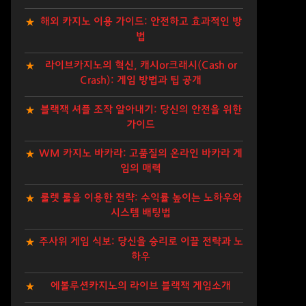
해외 카지노 이용 가이드: 안전하고 효과적인 방
법
라이브카지노의 혁신, 캐시or크래시(Cash or
Crash): 게임 방법과 팁 공개
블랙잭 셔플 조작 알아내기: 당신의 안전을 위한
가이드
WM 카지노 바카라: 고품질의 온라인 바카라 게
임의 매력
룰렛 룰을 이용한 전략: 수익률 높이는 노하우와
시스템 배팅법
주사위 게임 식보: 당신을 승리로 이끌 전략과 노
하우
에볼루션카지노의 라이브 블랙잭 게임소개