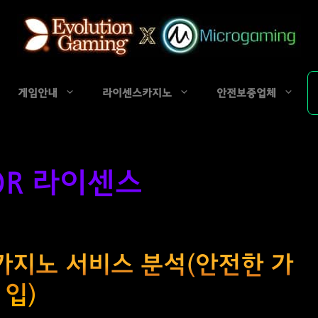
컨
텐
츠
로
건
게임안내
라이센스카지노
안전보증업체
너
뛰
기
OR 라이센스
카지노 서비스 분석(안전한 가
입)