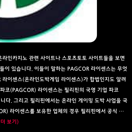
? 온라인카지노 관련 사이트나 스포츠토토 사이트들을 보면
들이 있습니다. 이들이 말하는 PAGCOR 라이센스는 무엇
OR 라이센스(온라인도박게임 라이센스)가 합법인지도 알려
 파코(PAGCOR) 라이센스는 필리핀의 국영 기업 파코
입니다. 그리고 필리핀에서는 온라인 게이밍 도박 사업을 국
COR) 라이센스를 보유한 업체의 경우 필리핀에서 공식 …
(더 보기)