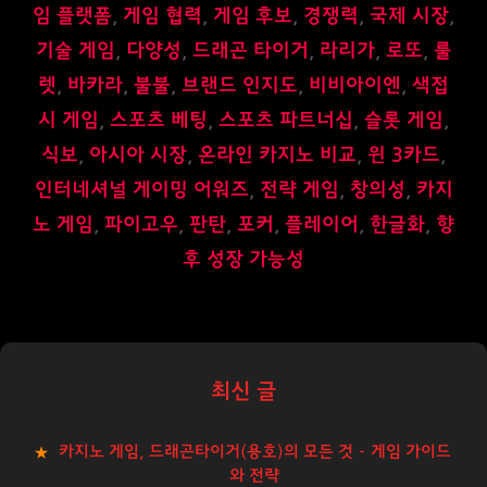
임 플랫폼
,
게임 협력
,
게임 후보
,
경쟁력
,
국제 시장
,
기술 게임
,
다양성
,
드래곤 타이거
,
라리가
,
로또
,
룰
렛
,
바카라
,
불불
,
브랜드 인지도
,
비비아이엔
,
색접
시 게임
,
스포츠 베팅
,
스포츠 파트너십
,
슬롯 게임
,
식보
,
아시아 시장
,
온라인 카지노 비교
,
윈 3카드
,
인터네셔널 게이밍 어워즈
,
전략 게임
,
창의성
,
카지
노 게임
,
파이고우
,
판탄
,
포커
,
플레이어
,
한글화
,
향
후 성장 가능성
최신 글
카지노 게임, 드래곤타이거(용호)의 모든 것 – 게임 가이드
와 전략