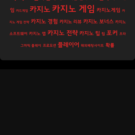
카지노 게임
카지노
카지노게임
임
카드게임
카
카지노 경험
카지노 보너스
카지노 리뷰
카지노
지노 게임 전략
카지노 전략
포커
카지노 팁
카지노 앱
소프트웨어
팁
프라
플레이어
확률
프로모션
그마틱 플레이
해외배팅사이트