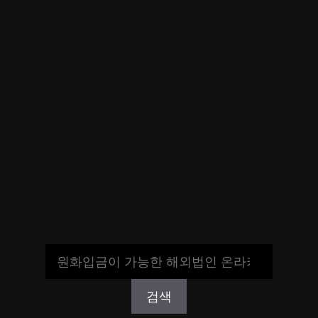
해외배팅사이트-사설배팅사이트-합법-불법-안전한-자금력-먹튀-검증-사
이트
검색
검색