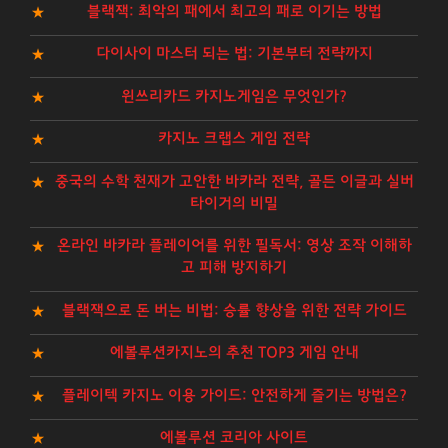
블랙잭: 최악의 패에서 최고의 패로 이기는 방법
다이사이 마스터 되는 법: 기본부터 전략까지
윈쓰리카드 카지노게임은 무엇인가?
카지노 크랩스 게임 전략
중국의 수학 천재가 고안한 바카라 전략, 골든 이글과 실버
타이거의 비밀
온라인 바카라 플레이어를 위한 필독서: 영상 조작 이해하
고 피해 방지하기
블랙잭으로 돈 버는 비법: 승률 향상을 위한 전략 가이드
에볼루션카지노의 추천 TOP3 게임 안내
플레이텍 카지노 이용 가이드: 안전하게 즐기는 방법은?
에볼루션 코리아 사이트