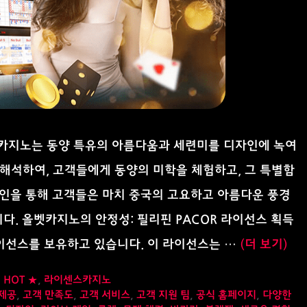
벳카지노는 동양 특유의 아름다움과 세련미를 디자인에 녹여
해석하여, 고객들에게 동양의 미학을 체험하고, 그 특별함
자인을 통해 고객들은 마치 중국의 고요하고 아름다운 풍경
다. 올벳카지노의 안정성: 필리핀 PACOR 라이선스 획득
이선스를 보유하고 있습니다. 이 라이선스는 …
(더 보기)
 HOT ★
,
라이센스카지노
 제공
,
고객 만족도
,
고객 서비스
,
고객 지원 팀
,
공식 홈페이지
,
다양한