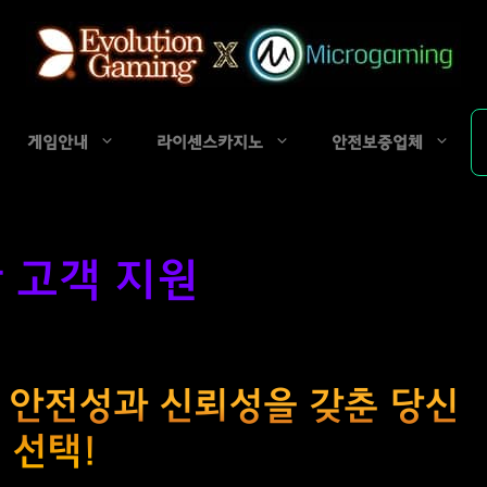
컨
텐
츠
로
건
게임안내
라이센스카지노
안전보증업체
너
뛰
기
 고객 지원
, 안전성과 신뢰성을 갖춘 당신
 선택!