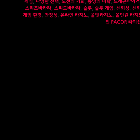
고
그
게임
,
다양한 선택
,
도전의 기회
,
동양의 미학
,
드래곤타이거
리
스퀴즈바카라
,
스피드바카라
,
슬롯
,
슬롯 게임
,
신뢰성
,
신뢰
게임 환경
,
안정성
,
온라인 카지노
,
올벳카지노
,
올인원 카지
핀 PACOR 라이