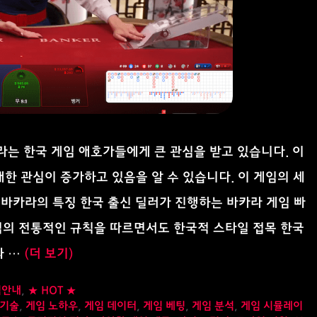
는 한국 게임 애호가들에게 큰 관심을 받고 있습니다. 이
대한 관심이 증가하고 있음을 알 수 있습니다. 이 게임의 세
 바카라의 특징 한국 출신 딜러가 진행하는 바카라 게임 빠
임의 전통적인 규칙을 따르면서도 한국적 스타일 접목 한국
와 …
(더 보기)
임안내
,
★ HOT ★
 기술
,
게임 노하우
,
게임 데이터
,
게임 베팅
,
게임 분석
,
게임 시뮬레이