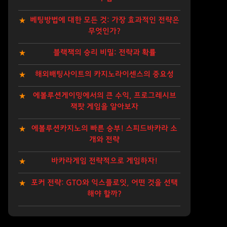
베팅방법에 대한 모든 것: 가장 효과적인 전략은
무엇인가?
블랙잭의 승리 비밀: 전략과 확률
해외배팅사이트의 카지노라이센스의 중요성
에볼루션게이밍에서의 큰 수익, 프로그레시브
잭팟 게임을 알아보자
에볼루션카지노의 빠른 승부! 스피드바카라 소
개와 전략
바카라게임 전략적으로 게임하자!
포커 전략: GTO와 익스플로잇, 어떤 것을 선택
해야 할까?