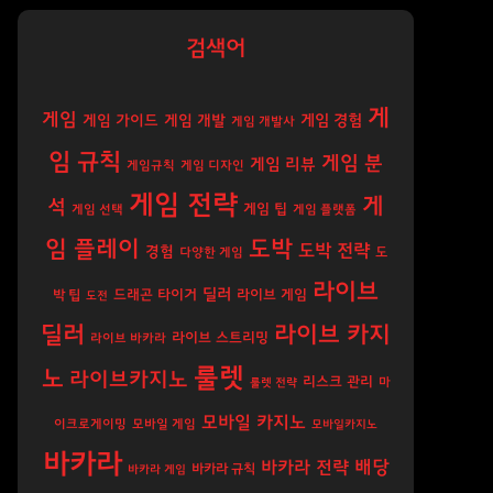
검색어
게
게임
게임 경험
게임 가이드
게임 개발
게임 개발사
임 규칙
게임 분
게임 리뷰
게임규칙
게임 디자인
게임 전략
게
석
게임 팁
게임 선택
게임 플랫폼
임 플레이
도박
도박 전략
경험
도
다양한 게임
라이브
딜러
박 팁
드래곤 타이거
라이브 게임
도전
딜러
라이브 카지
라이브 스트리밍
라이브 바카라
룰렛
노
라이브카지노
리스크 관리
룰렛 전략
마
모바일 카지노
이크로게이밍
모바일 게임
모바일카지노
바카라
배당
바카라 전략
바카라 규칙
바카라 게임