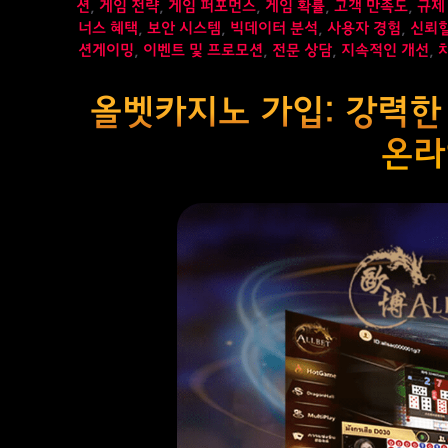
고
그
션
,
게임 전략
,
게임 퍼포먼스
,
게임 확률
,
고객 만족도
,
규제
리
너스 혜택
,
보안 시스템
,
빅데이터 분석
,
사용자 경험
,
신뢰할
션게이밍
,
이벤트 및 프로모션
,
전문 상담
,
지속적인 개선
,
올벳카지노 가입: 강력한
온라