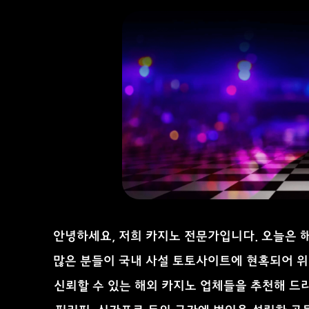
안녕하세요, 저희 카지노 전문가입니다. 오늘은 
많은 분들이 국내 사설 토토사이트에 현혹되어 위
신뢰할 수 있는 해외 카지노 업체들을 추천해 드리