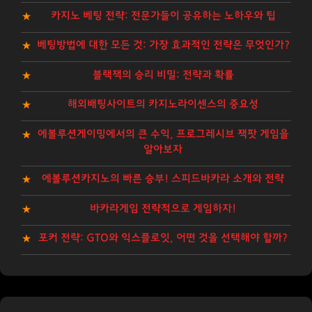
카지노 베팅 전략: 전문가들이 공유하는 노하우와 팁
베팅방법에 대한 모든 것: 가장 효과적인 전략은 무엇인가?
블랙잭의 승리 비밀: 전략과 확률
해외배팅사이트의 카지노라이센스의 중요성
에볼루션게이밍에서의 큰 수익, 프로그레시브 잭팟 게임을
알아보자
에볼루션카지노의 빠른 승부! 스피드바카라 소개와 전략
바카라게임 전략적으로 게임하자!
포커 전략: GTO와 익스플로잇, 어떤 것을 선택해야 할까?