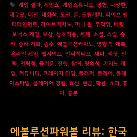
테
태
게임 결과
,
게임쇼
,
게임스튜디오
,
경험
,
다양한
,
고
그
대규모
,
대전
,
대화식
,
도전
,
돈
,
드림캐쳐
,
라이브 엔
리
터테인먼트
,
라이브카지노
,
머니 휠
,
무작위
,
배팅
,
보너스 게임
,
보상
,
상호작용
,
세계
,
소셜
,
스릴
,
승
리
,
승리 기회
,
승수
,
에볼루션카지노
,
영향력
,
예측
,
온라인 게임
,
웹사이트
,
인터랙티브
,
재미
,
잭팟
,
전
략
,
전략적
,
즐거움
,
진행
,
참여
,
창의성
,
카지노 게
임
,
커뮤니티
,
크레이지 타임
,
플래퍼
,
플레이
,
플레
이스타일
,
플레이어 경험
,
혁신
,
현금
,
확률
,
효과
,
흥
미
,
흥분
에볼루션파워볼 리뷰: 한국