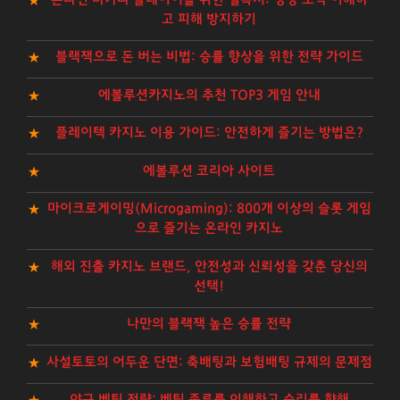
고 피해 방지하기
블랙잭으로 돈 버는 비법: 승률 향상을 위한 전략 가이드
에볼루션카지노의 추천 TOP3 게임 안내
플레이텍 카지노 이용 가이드: 안전하게 즐기는 방법은?
에볼루션 코리아 사이트
마이크로게이밍(Microgaming): 800개 이상의 슬롯 게임
으로 즐기는 온라인 카지노
해외 진출 카지노 브랜드, 안전성과 신뢰성을 갖춘 당신의
선택!
나만의 블랙잭 높은 승률 전략
사설토토의 어두운 단면: 축배팅과 보험배팅 규제의 문제점
야구 베팅 전략: 베팅 종류를 이해하고 승리를 향해