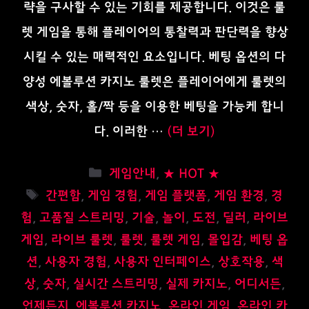
략을 구사할 수 있는 기회를 제공합니다. 이것은 룰
렛 게임을 통해 플레이어의 통찰력과 판단력을 향상
시킬 수 있는 매력적인 요소입니다. 베팅 옵션의 다
양성 에볼루션 카지노 룰렛은 플레이어에게 룰렛의
색상, 숫자, 홀/짝 등을 이용한 베팅을 가능케 합니
다. 이러한 …
(더 보기)
카
게임안내
,
★ HOT ★
테
태
간편함
,
게임 경험
,
게임 플랫폼
,
게임 환경
,
경
고
그
험
,
고품질 스트리밍
,
기술
,
놀이
,
도전
,
딜러
,
라이브
리
게임
,
라이브 룰렛
,
룰렛
,
룰렛 게임
,
몰입감
,
베팅 옵
션
,
사용자 경험
,
사용자 인터페이스
,
상호작용
,
색
상
,
숫자
,
실시간 스트리밍
,
실제 카지노
,
어디서든
,
언제든지
,
에볼루션 카지노
,
온라인 게임
,
온라인 카