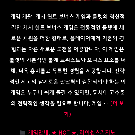
게임 개괄: 캐시 헌트 보너스 게임과 룰렛의 혁신적
결합 캐시 헌트 보너스 게임은 전통적인 룰렛에 새
로운 차원을 더한 형태로, 플레이어에게 기존의 경
험과는 다른 새로운 도전을 제공합니다. 이 게임은
룰렛의 기본적인 룰에 트위스트와 보너스 요소를 더
해, 더욱 흥미롭고 독특한 경험을 제공합니다. 전략
적인 사고와 날카로운 판단력이 결합되어야 하는 이
게임은 누구나 쉽게 즐길 수 있지만, 동시에 고수준
의 전략적인 생각을 필요로 합니다. 게임 …
(더 보
기)
카
게임안내
,
★ HOT ★
,
라이센스카지노