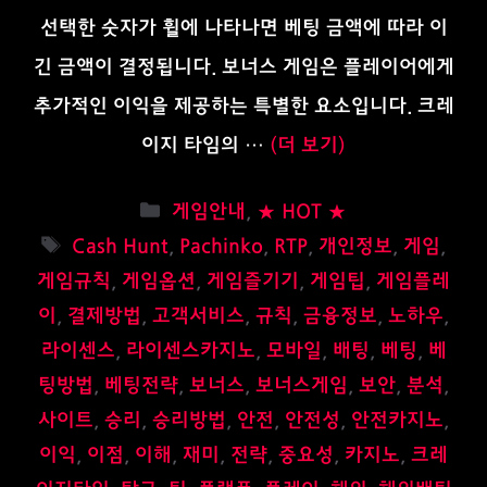
선택한 숫자가 휠에 나타나면 베팅 금액에 따라 이
긴 금액이 결정됩니다. 보너스 게임은 플레이어에게
추가적인 이익을 제공하는 특별한 요소입니다. 크레
이지 타임의 …
(더 보기)
카
게임안내
,
★ HOT ★
테
태
Cash Hunt
,
Pachinko
,
RTP
,
개인정보
,
게임
,
고
그
게임규칙
,
게임옵션
,
게임즐기기
,
게임팁
,
게임플레
리
이
,
결제방법
,
고객서비스
,
규칙
,
금융정보
,
노하우
,
라이센스
,
라이센스카지노
,
모바일
,
배팅
,
베팅
,
베
팅방법
,
베팅전략
,
보너스
,
보너스게임
,
보안
,
분석
,
사이트
,
승리
,
승리방법
,
안전
,
안전성
,
안전카지노
,
이익
,
이점
,
이해
,
재미
,
전략
,
중요성
,
카지노
,
크레