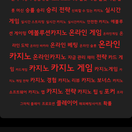
승리 전략
실시간
승률
승리
롯 머신
신뢰할 수 있는 카지노
게임
에볼루
안전한 카지노
실시간 스트리밍
실시간 카지노
실시간카지노
온라인 게임
에볼루션카지노
션 게이밍
온
온라인게임
온라인
온라인 베팅
라인 도박
온라인 바카라
온라인 슬롯
카지노
온라인카지노
전략
카드 게
자금 관리
재미
카지노 게임
카지노
카지노게임
임
카드게임
카
카지노 경험
카지노 보너스
카지노 리뷰
카지노
지노 게임 전략
카지노 전략
포커
카지노 팁
카지노 앱
소프트웨어
팁
프라
플레이어
확률
프로모션
그마틱 플레이
해외배팅사이트