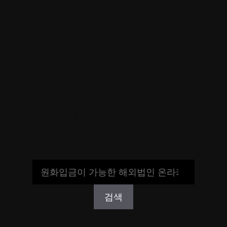
해외배팅사이트-사설배팅사이트-합법-불법-안전한-자금력-먹튀-검증-사
이트
검색
검색