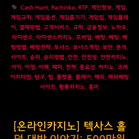
테
태
Cash Hunt
,
Pachinko
,
RTP
,
개인정보
,
게임
,
고
그
게임규칙
,
게임옵션
,
게임즐기기
,
게임팁
,
게임플레
리
이
,
결제방법
,
고객서비스
,
규칙
,
금융정보
,
노하우
,
라이센스
,
라이센스카지노
,
모바일
,
배팅
,
베팅
,
베
팅방법
,
베팅전략
,
보너스
,
보너스게임
,
보안
,
분석
,
사이트
,
승리
,
승리방법
,
안전
,
안전성
,
안전카지노
,
이익
,
이점
,
이해
,
재미
,
전략
,
중요성
,
카지노
,
크레
이지타임
,
탐구
,
팁
,
플랫폼
,
플레이
,
해외
,
해외배팅
사이트
,
황룡카지노
,
흥미
[온라인카지노] 텍사스 홀