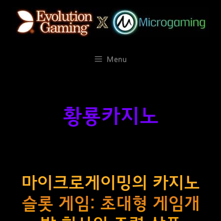
컨
텐
츠
로
건
Menu
너
뛰
기
황룡카지노
마이크로게이밍의 카지노
슬롯 게임: 초대형 게임개