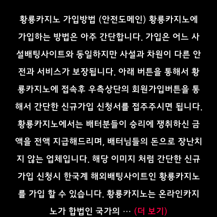
황룡카지노 가입방법 (안전도메인) 황룡카지노에
가입하는 방법은 아주 간단합니다. 가입은 어느 사
설배팅사이트와 동일하지만 사설과 차원이 다른 안
전과 서비스가 보장됩니다. 아래 버튼을 통해서 황
룡카지노에 접속후 우측상단의 회원가입버튼을 통
해서 간단한 신규가입 신청서를 접주주시면 됩니다.
황룡카지노에서는 배터분들이 승리에 쟁취하신 금
액을 전액 지급해드리며, 배터님들의 돈으로 장난치
지 않는 업체입니다. 해당 이미지 처럼 간단한 신규
가입 신청시 한국계 해외배팅사이트인 황룡카지노
를 가입 할 수 있습니다. 황룡카지노는 온라인카지
노가 합법인 국가의 …
(더 보기)