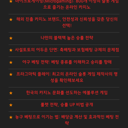
마이크로게이밍(Microgaming): 800개 이상의 슬롯 게임
으로 즐기는 온라인 카지노
해외 진출 카지노 브랜드, 안전성과 신뢰성을 갖춘 당신의
선택!
나만의 블랙잭 높은 승률 전략
사설토토의 어두운 단면: 축배팅과 보험배팅 규제의 문제점
야구 베팅 전략: 베팅 종류를 이해하고 승리를 향해
프라그마틱 플레이: 최고의 온라인 슬롯 게임 제작사의 명
성을 확인해보세요
한국의 카지노 문화를 선도하는 에볼루션 게임
룰렛 전략, 승률 UP 비법 공개
농구 베팅으로 이기는 법: 배당금 계산 및 효과적인 베팅 전
략