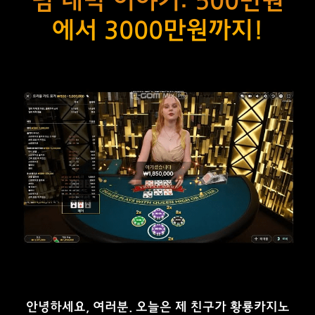
덤 대박 이야기: 500만원
에서 3000만원까지!
안녕하세요, 여러분. 오늘은 제 친구가 황룡카지노