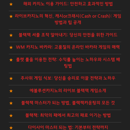
해외 카지노 이용 가이드: 안전하고 효과적인 방법
라이브카지노의 혁신, 캐시or크래시(Cash or Crash): 게임
방법과 팁 공개
블랙잭 셔플 조작 알아내기: 당신의 안전을 위한 가이드
WM 카지노 바카라: 고품질의 온라인 바카라 게임의 매력
룰렛 룰을 이용한 전략: 수익률 높이는 노하우와 시스템 배
팅법
주사위 게임 식보: 당신을 승리로 이끌 전략과 노하우
에볼루션카지노의 라이브 블랙잭 게임소개
블랙잭 마스터가 되는 방법, 블랙잭카운팅의 모든 것
블랙잭: 최악의 패에서 최고의 패로 이기는 방법
다이사이 마스터 되는 법: 기본부터 전략까지