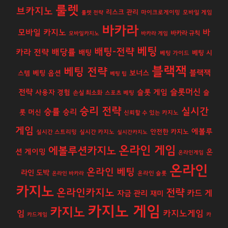
룰렛
브카지노
리스크 관리
룰렛 전략
마이크로게이밍
모바일 게임
바카라
모바일 카지노
바
바카라 규칙
모바일카지노
바카라 게임
베팅
배팅-전략
배당률
카라 전략
배팅
베팅 시
베팅 가이드
블랙잭
베팅 전략
보너스
블랙잭
베팅 옵션
스템
베팅 팁
슬롯머신
전략
슬롯 게임
사용자 경험
슬
손실 최소화
스포츠 베팅
승리 전략
실시간
승률
승리
롯 머신
신뢰할 수 있는 카지노
게임
에볼루
안전한 카지노
실시간 스트리밍
실시간 카지노
실시간카지노
온라인 게임
에볼루션카지노
션 게이밍
온
온라인게임
온라인
온라인 베팅
라인 도박
온라인 바카라
온라인 슬롯
카지노
온라인카지노
전략
카드 게
자금 관리
재미
카지노 게임
카지노
카지노게임
임
카드게임
카