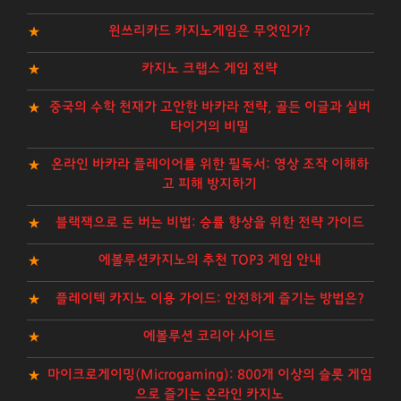
윈쓰리카드 카지노게임은 무엇인가?
카지노 크랩스 게임 전략
중국의 수학 천재가 고안한 바카라 전략, 골든 이글과 실버
타이거의 비밀
온라인 바카라 플레이어를 위한 필독서: 영상 조작 이해하
고 피해 방지하기
블랙잭으로 돈 버는 비법: 승률 향상을 위한 전략 가이드
에볼루션카지노의 추천 TOP3 게임 안내
플레이텍 카지노 이용 가이드: 안전하게 즐기는 방법은?
에볼루션 코리아 사이트
마이크로게이밍(Microgaming): 800개 이상의 슬롯 게임
으로 즐기는 온라인 카지노