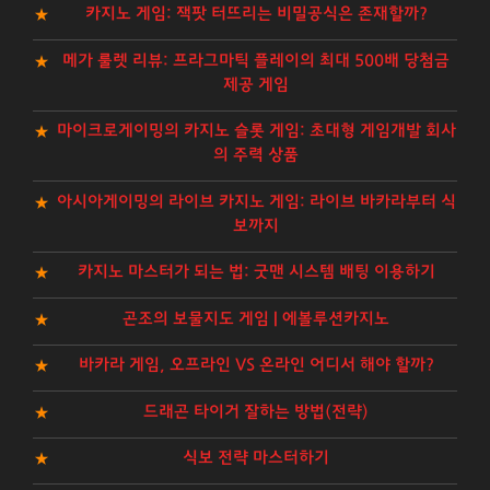
카지노 게임: 잭팟 터뜨리는 비밀공식은 존재할까?
메가 룰렛 리뷰: 프라그마틱 플레이의 최대 500배 당첨금
제공 게임
마이크로게이밍의 카지노 슬롯 게임: 초대형 게임개발 회사
의 주력 상품
아시아게이밍의 라이브 카지노 게임: 라이브 바카라부터 식
보까지
카지노 마스터가 되는 법: 굿맨 시스템 배팅 이용하기
곤조의 보물지도 게임 | 에볼루션카지노
바카라 게임, 오프라인 VS 온라인 어디서 해야 할까?
드래곤 타이거 잘하는 방법(전략)
식보 전략 마스터하기