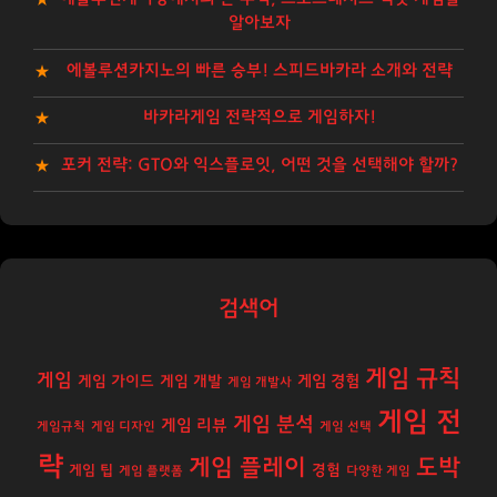
알아보자
에볼루션카지노의 빠른 승부! 스피드바카라 소개와 전략
바카라게임 전략적으로 게임하자!
포커 전략: GTO와 익스플로잇, 어떤 것을 선택해야 할까?
검색어
게임 규칙
게임
게임 경험
게임 가이드
게임 개발
게임 개발사
게임 전
게임 분석
게임 리뷰
게임규칙
게임 디자인
게임 선택
략
게임 플레이
도박
경험
게임 팁
게임 플랫폼
다양한 게임