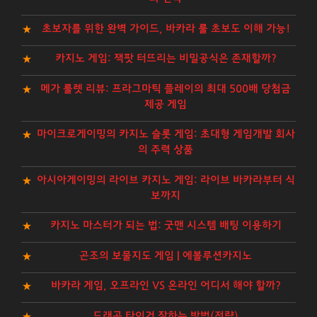
초보자를 위한 완벽 가이드, 바카라 룰 초보도 이해 가능!
카지노 게임: 잭팟 터뜨리는 비밀공식은 존재할까?
메가 룰렛 리뷰: 프라그마틱 플레이의 최대 500배 당첨금
제공 게임
마이크로게이밍의 카지노 슬롯 게임: 초대형 게임개발 회사
의 주력 상품
아시아게이밍의 라이브 카지노 게임: 라이브 바카라부터 식
보까지
카지노 마스터가 되는 법: 굿맨 시스템 배팅 이용하기
곤조의 보물지도 게임 | 에볼루션카지노
바카라 게임, 오프라인 VS 온라인 어디서 해야 할까?
드래곤 타이거 잘하는 방법(전략)