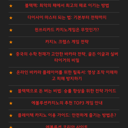
블랙잭: 최악의 패에서 최고의 패로 이기는 방법
다이사이 마스터 되는 법: 기본부터 전략까지
윈쓰리카드 카지노게임은 무엇인가?
카지노 크랩스 게임 전략
중국의 수학 천재가 고안한 바카라 전략, 골든 이글과 실버
타이거의 비밀
온라인 바카라 플레이어를 위한 필독서: 영상 조작 이해하
고 피해 방지하기
블랙잭으로 돈 버는 비법: 승률 향상을 위한 전략 가이드
에볼루션카지노의 추천 TOP3 게임 안내
플레이텍 카지노 이용 가이드: 안전하게 즐기는 방법은?
에볼루션 코리아 사이트