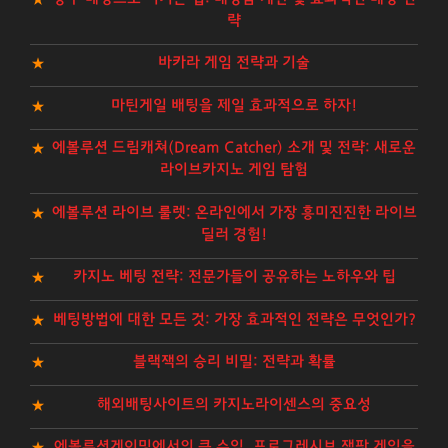
략
바카라 게임 전략과 기술
마틴게일 배팅을 제일 효과적으로 하자!
에볼루션 드림캐쳐(Dream Catcher) 소개 및 전략: 새로운
라이브카지노 게임 탐험
에볼루션 라이브 룰렛: 온라인에서 가장 흥미진진한 라이브
딜러 경험!
카지노 베팅 전략: 전문가들이 공유하는 노하우와 팁
베팅방법에 대한 모든 것: 가장 효과적인 전략은 무엇인가?
블랙잭의 승리 비밀: 전략과 확률
해외배팅사이트의 카지노라이센스의 중요성
에볼루션게이밍에서의 큰 수익, 프로그레시브 잭팟 게임을