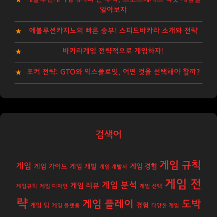
알아보자
에볼루션카지노의 빠른 승부! 스피드바카라 소개와 전략
바카라게임 전략적으로 게임하자!
포커 전략: GTO와 익스플로잇, 어떤 것을 선택해야 할까?
검색어
게임 규칙
게임
게임 경험
게임 가이드
게임 개발
게임 개발사
게임 전
게임 분석
게임 리뷰
게임규칙
게임 디자인
게임 선택
략
게임 플레이
도박
경험
게임 팁
게임 플랫폼
다양한 게임