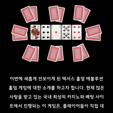
이번에 새롭게 선보이게 된 텍사스 홀덤 에볼루션
홀덤 게임에 대한 소개를 하고자 합니다. 현재 많은
사랑을 받고 있는 국내 최상의 카지노와 배팅 사이
트에서 진행되는 이 게임은, 플레이어들이 직접 대