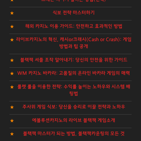
식보 전략 마스터하기
해외 카지노 이용 가이드: 안전하고 효과적인 방법
라이브카지노의 혁신, 캐시or크래시(Cash or Crash): 게임
방법과 팁 공개
블랙잭 셔플 조작 알아내기: 당신의 안전을 위한 가이드
WM 카지노 바카라: 고품질의 온라인 바카라 게임의 매력
룰렛 룰을 이용한 전략: 수익률 높이는 노하우와 시스템 배
팅법
주사위 게임 식보: 당신을 승리로 이끌 전략과 노하우
에볼루션카지노의 라이브 블랙잭 게임소개
블랙잭 마스터가 되는 방법, 블랙잭카운팅의 모든 것