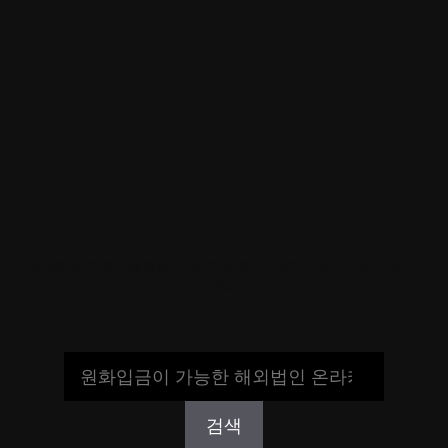
해외배팅사이트-사설배팅사이트-합법-불법-안전한-자금력-먹튀-검증-사
이트
검색
검색