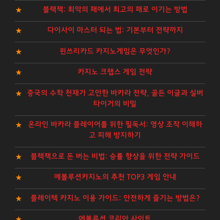
블랙잭: 최악의 패에서 최고의 패로 이기는 방법
다이사이 마스터 되는 법: 기본부터 전략까지
윈쓰리카드 카지노게임은 무엇인가?
카지노 크랩스 게임 전략
중국의 수학 천재가 고안한 바카라 전략, 골든 이글과 실버
타이거의 비밀
온라인 바카라 플레이어를 위한 필독서: 영상 조작 이해하
고 피해 방지하기
블랙잭으로 돈 버는 비법: 승률 향상을 위한 전략 가이드
에볼루션카지노의 추천 TOP3 게임 안내
플레이텍 카지노 이용 가이드: 안전하게 즐기는 방법은?
에볼루션 코리아 사이트