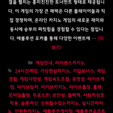
결을 펼치는 흥미진진한 토너먼트 형태로 제공됩니
다. 이 게임의 가장 큰 매력은 다른 플레이어들과 직
접 경쟁하며, 온라인 카지노 게임의 새로운 재미와
동시에 승부의 짜릿함을 경험할 수 있다는 점입니
다. 에볼루션 포커를 통해 다양한 이벤트에 …
(더
보기)
카
게임안내
,
라이센스카지노
테
태
24시간게임
,
가상현실카지노
,
가입보너스
,
게임
고
그
경험
,
게임다양성
,
게임속도조절
,
공정성
,
라이브게
리
임
,
라이브딜러
,
라이브카지노
,
라이브홀덤
,
룰렛
,
모바일홀덤
,
무료스핀
,
보안성
,
블랙잭
,
사회적상호
작용
,
슬롯머신
,
신뢰할수있는카지노
,
실시간카지
노
,
안전한카지노
,
에볼루션게이밍
,
에볼루션소프트