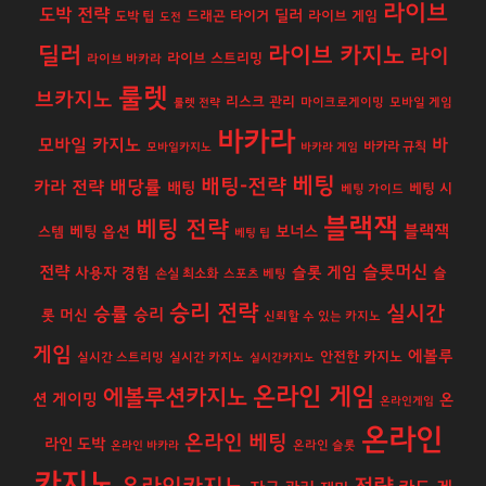
라이브
도박 전략
딜러
도박 팁
드래곤 타이거
라이브 게임
도전
딜러
라이브 카지노
라이
라이브 스트리밍
라이브 바카라
룰렛
브카지노
리스크 관리
룰렛 전략
마이크로게이밍
모바일 게임
바카라
모바일 카지노
바
바카라 규칙
모바일카지노
바카라 게임
베팅
배팅-전략
배당률
카라 전략
배팅
베팅 시
베팅 가이드
블랙잭
베팅 전략
보너스
블랙잭
베팅 옵션
스템
베팅 팁
슬롯머신
전략
슬롯 게임
사용자 경험
슬
손실 최소화
스포츠 베팅
승리 전략
실시간
승률
승리
롯 머신
신뢰할 수 있는 카지노
게임
에볼루
안전한 카지노
실시간 스트리밍
실시간 카지노
실시간카지노
온라인 게임
에볼루션카지노
션 게이밍
온
온라인게임
온라인
온라인 베팅
라인 도박
온라인 바카라
온라인 슬롯
카지노