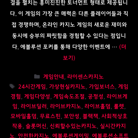
결을 펼치는 흥미진진한 토너먼트 형태로 제공됩니
다. 이 게임의 가장 큰 매력은 다른 플레이어들과 직
접 경쟁하며, 온라인 카지노 게임의 새로운 재미와
동시에 승부의 짜릿함을 경험할 수 있다는 점입니
다. 에볼루션 포커를 통해 다양한 이벤트에 …
(더
보기)
카
게임안내
,
라이센스카지노
테
태
24시간게임
,
가상현실카지노
,
가입보너스
,
게임
고
그
경험
,
게임다양성
,
게임속도조절
,
공정성
,
라이브게
리
임
,
라이브딜러
,
라이브카지노
,
라이브홀덤
,
룰렛
,
모바일홀덤
,
무료스핀
,
보안성
,
블랙잭
,
사회적상호
작용
,
슬롯머신
,
신뢰할수있는카지노
,
실시간카지
노
,
안전한카지노
,
에볼루션게이밍
,
에볼루션소프트