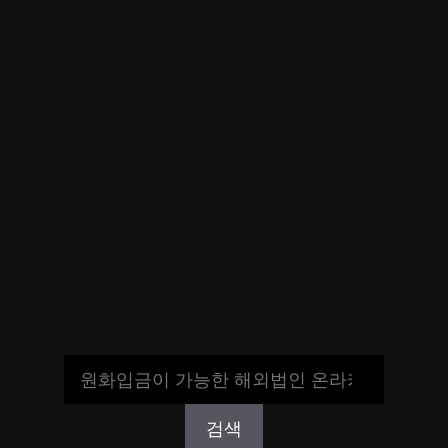
해외배팅사이트-사설배팅사이트-합법-불법-안전한-자금력-먹튀-검증-사
이트
검색
검색