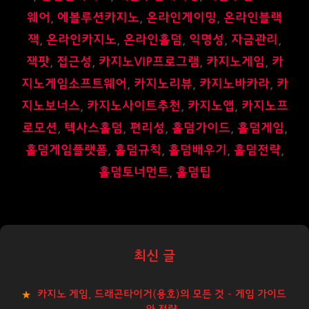
웨어
,
에볼루션카지노
,
온라인게이밍
,
온라인블랙
잭
,
온라인카지노
,
온라인홀덤
,
익명성
,
자금관리
,
잭팟
,
접근성
,
카지노VIP프로그램
,
카지노게임
,
카
지노게임소프트웨어
,
카지노리뷰
,
카지노바카라
,
카
지노보너스
,
카지노사이트추천
,
카지노앱
,
카지노프
로모션
,
텍사스홀덤
,
편리성
,
홀덤가이드
,
홀덤게임
,
홀덤게임플랫폼
,
홀덤규칙
,
홀덤배우기
,
홀덤전략
,
홀덤토너먼트
,
홀덤팁
최신 글
카지노 게임, 드래곤타이거(용호)의 모든 것 – 게임 가이드