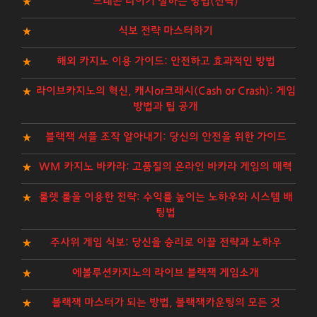
드래곤 타이거 잘하는 방법(전략)
식보 전략 마스터하기
해외 카지노 이용 가이드: 안전하고 효과적인 방법
라이브카지노의 혁신, 캐시or크래시(Cash or Crash): 게임
방법과 팁 공개
블랙잭 셔플 조작 알아내기: 당신의 안전을 위한 가이드
WM 카지노 바카라: 고품질의 온라인 바카라 게임의 매력
룰렛 룰을 이용한 전략: 수익률 높이는 노하우와 시스템 배
팅법
주사위 게임 식보: 당신을 승리로 이끌 전략과 노하우
에볼루션카지노의 라이브 블랙잭 게임소개
블랙잭 마스터가 되는 방법, 블랙잭카운팅의 모든 것