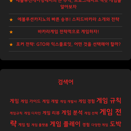
에볼루션게이밍에서의 큰 수익, 프로그레시브 잭팟 게임을
알아보자
에볼루션카지노의 빠른 승부! 스피드바카라 소개와 전략
바카라게임 전략적으로 게임하자!
포커 전략: GTO와 익스플로잇, 어떤 것을 선택해야 할까?
검색어
게임 규칙
게임
게임 경험
게임 가이드
게임 개발
게임 개발사
게임 전
게임 분석
게임 리뷰
게임규칙
게임 디자인
게임 선택
략
게임 플레이
도박
경험
게임 팁
게임 플랫폼
다양한 게임