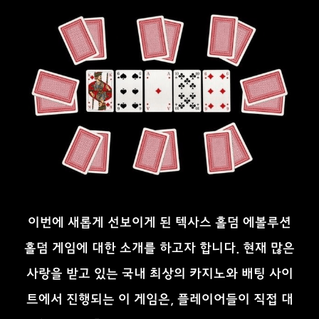
이번에 새롭게 선보이게 된 텍사스 홀덤 에볼루션
홀덤 게임에 대한 소개를 하고자 합니다. 현재 많은
사랑을 받고 있는 국내 최상의 카지노와 배팅 사이
트에서 진행되는 이 게임은, 플레이어들이 직접 대