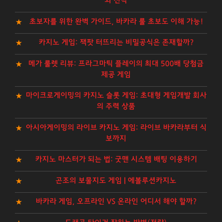
와 전략
초보자를 위한 완벽 가이드, 바카라 룰 초보도 이해 가능!
카지노 게임: 잭팟 터뜨리는 비밀공식은 존재할까?
메가 룰렛 리뷰: 프라그마틱 플레이의 최대 500배 당첨금
제공 게임
마이크로게이밍의 카지노 슬롯 게임: 초대형 게임개발 회사
의 주력 상품
아시아게이밍의 라이브 카지노 게임: 라이브 바카라부터 식
보까지
카지노 마스터가 되는 법: 굿맨 시스템 배팅 이용하기
곤조의 보물지도 게임 | 에볼루션카지노
바카라 게임, 오프라인 VS 온라인 어디서 해야 할까?