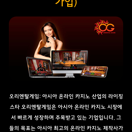
가입)
오리엔탈게임: 아시아 온라인 카지노 산업의 라이징
스타 오리엔탈게임은 아시아 온라인 카지노 시장에
서 빠르게 성장하며 주목받고 있는 기업입니다. 그
들의 목표는 아시아 최고의 온라인 카지노 제작사가