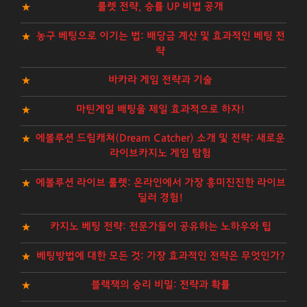
룰렛 전략, 승률 UP 비법 공개
농구 베팅으로 이기는 법: 배당금 계산 및 효과적인 베팅 전
략
바카라 게임 전략과 기술
마틴게일 배팅을 제일 효과적으로 하자!
에볼루션 드림캐쳐(Dream Catcher) 소개 및 전략: 새로운
라이브카지노 게임 탐험
에볼루션 라이브 룰렛: 온라인에서 가장 흥미진진한 라이브
딜러 경험!
카지노 베팅 전략: 전문가들이 공유하는 노하우와 팁
베팅방법에 대한 모든 것: 가장 효과적인 전략은 무엇인가?
블랙잭의 승리 비밀: 전략과 확률