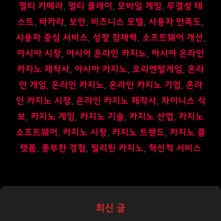
멀티 카메라
,
멀티 플레이
,
모바일 게임
,
무결성 테
스트
,
바카라
,
보안
,
비즈니스 모델
,
사용자 만족도
,
사용자 중심 서비스
,
성장 잠재력
,
소프트웨어 개선
,
아시아 시장
,
아시아 온라인 카지노
,
아시아 온라인
카지노 제작사
,
아시아 카지노
,
오리엔탈게임
,
온라
인 게임
,
온라인 카지노
,
온라인 카지노 기업
,
온라
인 카지노 시장
,
온라인 카지노 제작사
,
차이니스 식
보
,
카지노 게임
,
카지노 기술
,
카지노 산업
,
카지노
소프트웨어
,
카지노 시장
,
카지노 트렌드
,
카지노 플
랫폼
,
풍부한 경험
,
필리핀 카지노
,
혁신적 서비스
최신 글