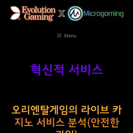
컨
텐
츠
로
건
Menu
너
뛰
기
혁신적 서비스
오리엔탈게임의 라이브 카
지노 서비스 분석(안전한