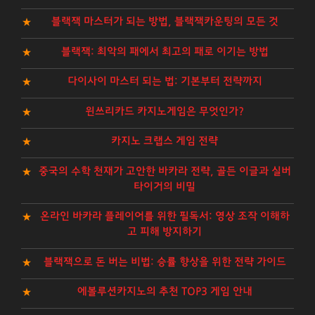
블랙잭 마스터가 되는 방법, 블랙잭카운팅의 모든 것
블랙잭: 최악의 패에서 최고의 패로 이기는 방법
다이사이 마스터 되는 법: 기본부터 전략까지
윈쓰리카드 카지노게임은 무엇인가?
카지노 크랩스 게임 전략
중국의 수학 천재가 고안한 바카라 전략, 골든 이글과 실버
타이거의 비밀
온라인 바카라 플레이어를 위한 필독서: 영상 조작 이해하
고 피해 방지하기
블랙잭으로 돈 버는 비법: 승률 향상을 위한 전략 가이드
에볼루션카지노의 추천 TOP3 게임 안내