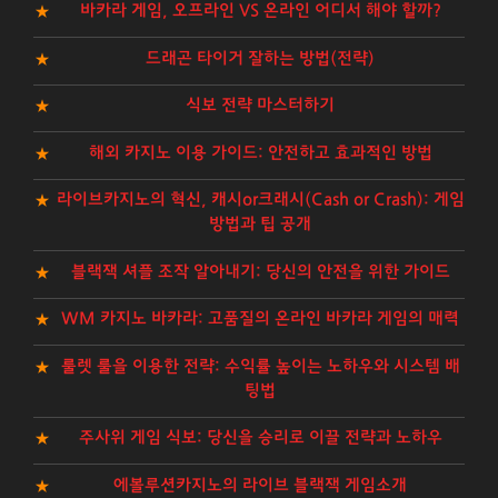
바카라 게임, 오프라인 VS 온라인 어디서 해야 할까?
드래곤 타이거 잘하는 방법(전략)
식보 전략 마스터하기
해외 카지노 이용 가이드: 안전하고 효과적인 방법
라이브카지노의 혁신, 캐시or크래시(Cash or Crash): 게임
방법과 팁 공개
블랙잭 셔플 조작 알아내기: 당신의 안전을 위한 가이드
WM 카지노 바카라: 고품질의 온라인 바카라 게임의 매력
룰렛 룰을 이용한 전략: 수익률 높이는 노하우와 시스템 배
팅법
주사위 게임 식보: 당신을 승리로 이끌 전략과 노하우
에볼루션카지노의 라이브 블랙잭 게임소개