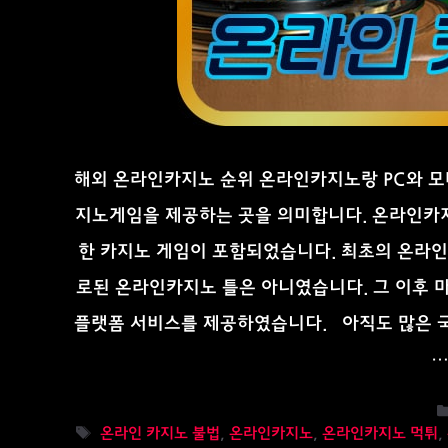
해외 온라인카지노 순위 온라인카지노랑 PC와 모
지노게임을 제공하는 곳을 의미합니다. 온라인카지노
한 카지노 게임이 포함되었습니다. 최초의 온라인
로된 온라인카지노 틀은 아니였습니다. 그 이후
플랫폼 서비스를 제공하였습니다. 아직도 많은 
태
온라인 카지노 불법
,
온라인카지노
,
온라인카지노 먹튀
,