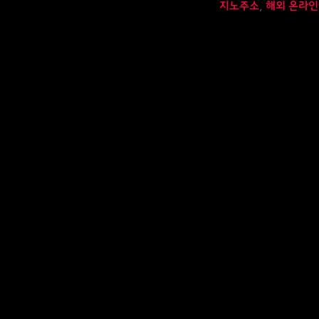
그
지노주소
,
해외 온라