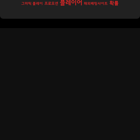
플레이어
확률
프로모션
그마틱 플레이
해외배팅사이트