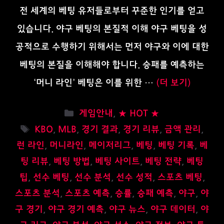
전 세계의 베팅 유저들로부터 꾸준한 인기를 얻고
있습니다. 야구 베팅의 본질적 이해 야구 베팅을 성
공적으로 수행하기 위해서는 먼저 야구와 이에 대한
베팅의 본질을 이해해야 합니다. 승패를 예측하는
‘머니 라인’ 베팅은 이를 위한 …
(더 보기)
카
게임안내
,
★ HOT ★
테
태
KBO
,
MLB
,
경기 결과
,
경기 리뷰
,
금액 관리
,
고
그
런 라인
,
머니라인
,
메이저리그
,
베팅
,
베팅 기록
,
베
리
팅 리뷰
,
베팅 방법
,
베팅 사이트
,
베팅 전략
,
베팅
팁
,
선수 베팅
,
선수 분석
,
선수 성적
,
스포츠 베팅
,
스포츠 분석
,
스포츠 예측
,
승률
,
승패 예측
,
야구
,
야
구 경기
,
야구 경기 예측
,
야구 뉴스
,
야구 데이터
,
야