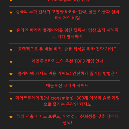
중국의 수학 천재가 고안한 바카라 전략, 골든 이글과 실버
타이거의 비밀
온라인 바카라 플레이어를 위한 필독서: 영상 조작 이해하
고 피해 방지하기
블랙잭으로 돈 버는 비법: 승률 향상을 위한 전략 가이드
에볼루션카지노의 추천 TOP3 게임 안내
플레이텍 카지노 이용 가이드: 안전하게 즐기는 방법은?
에볼루션 코리아 사이트
마이크로게이밍(Microgaming): 800개 이상의 슬롯 게임
으로 즐기는 온라인 카지노
해외 진출 카지노 브랜드, 안전성과 신뢰성을 갖춘 당신의
선택!