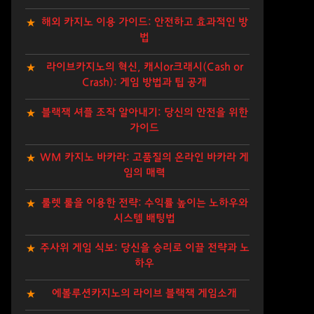
해외 카지노 이용 가이드: 안전하고 효과적인 방
법
라이브카지노의 혁신, 캐시or크래시(Cash or
Crash): 게임 방법과 팁 공개
블랙잭 셔플 조작 알아내기: 당신의 안전을 위한
가이드
WM 카지노 바카라: 고품질의 온라인 바카라 게
임의 매력
룰렛 룰을 이용한 전략: 수익률 높이는 노하우와
시스템 배팅법
주사위 게임 식보: 당신을 승리로 이끌 전략과 노
하우
에볼루션카지노의 라이브 블랙잭 게임소개