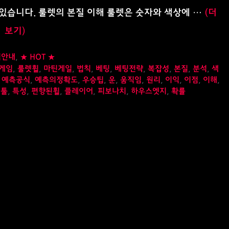
 있습니다. 룰렛의 본질 이해 룰렛은 숫자와 색상에 …
(더
보기)
임안내
,
★ HOT ★
게임
,
룰렛휠
,
마틴게일
,
법칙
,
베팅
,
베팅전략
,
복잡성
,
본질
,
분석
,
색
,
예측공식
,
예측의정확도
,
우승팁
,
운
,
움직임
,
원리
,
이익
,
이점
,
이해
,
,
툴
,
특성
,
편향된휠
,
플레이어
,
피보나치
,
하우스엣지
,
확률