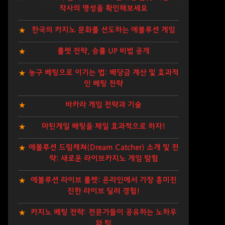
작사의 명성을 확인해보세요
한국의 카지노 문화를 선도하는 에볼루션 게임
룰렛 전략, 승률 UP 비법 공개
농구 베팅으로 이기는 법: 배당금 계산 및 효과적
인 베팅 전략
바카라 게임 전략과 기술
마틴게일 배팅을 제일 효과적으로 하자!
에볼루션 드림캐쳐(Dream Catcher) 소개 및 전
략: 새로운 라이브카지노 게임 탐험
에볼루션 라이브 룰렛: 온라인에서 가장 흥미진
진한 라이브 딜러 경험!
카지노 베팅 전략: 전문가들이 공유하는 노하우
와 팁