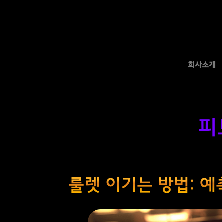
회사소개
피
룰렛 이기는 방법: 