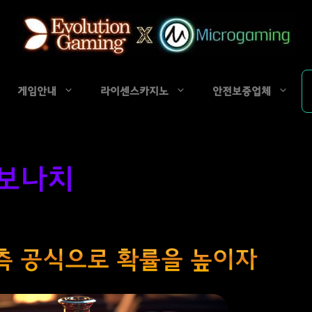
컨
텐
츠
로
건
게임안내
라이센스카지노
안전보증업체
너
뛰
기
보나치
예측 공식으로 확률을 높이자