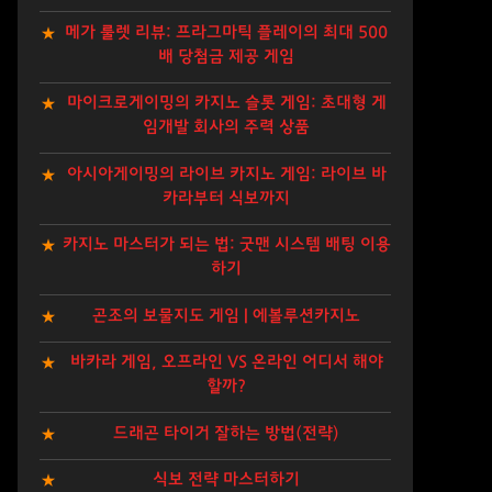
메가 룰렛 리뷰: 프라그마틱 플레이의 최대 500
배 당첨금 제공 게임
마이크로게이밍의 카지노 슬롯 게임: 초대형 게
임개발 회사의 주력 상품
아시아게이밍의 라이브 카지노 게임: 라이브 바
카라부터 식보까지
카지노 마스터가 되는 법: 굿맨 시스템 배팅 이용
하기
곤조의 보물지도 게임 | 에볼루션카지노
바카라 게임, 오프라인 VS 온라인 어디서 해야
할까?
드래곤 타이거 잘하는 방법(전략)
식보 전략 마스터하기