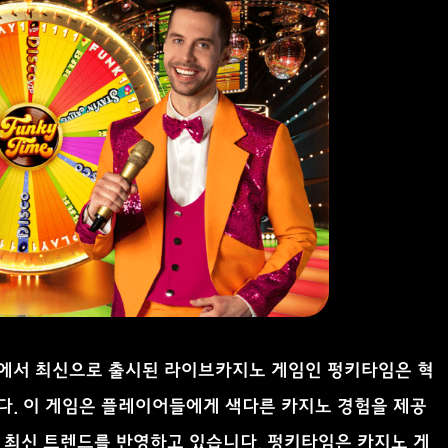
서 최신으로 출시된 라이브카지노 게임인 펑키타임은 혁
다. 이 게임은 플레이어들에게 색다른 카지노 경험을 제공
 최신 트렌드를 반영하고 있습니다. 펑키타임은 카지노 게