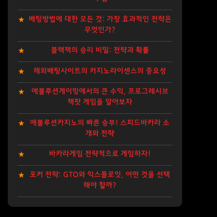
베팅방법에 대한 모든 것: 가장 효과적인 전략은
무엇인가?
블랙잭의 승리 비밀: 전략과 확률
해외배팅사이트의 카지노라이센스의 중요성
에볼루션게이밍에서의 큰 수익, 프로그레시브
잭팟 게임을 알아보자
에볼루션카지노의 빠른 승부! 스피드바카라 소
개와 전략
바카라게임 전략적으로 게임하자!
포커 전략: GTO와 익스플로잇, 어떤 것을 선택
해야 할까?