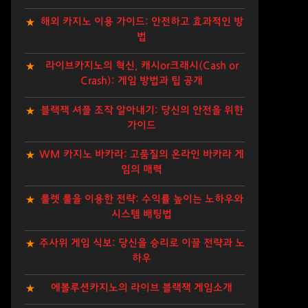
해외 카지노 이용 가이드: 안전하고 효과적인 방
법
라이브카지노의 혁신, 캐시or크래시(Cash or
Crash): 게임 방법과 팁 공개
블랙잭 셔플 조작 알아내기: 당신의 안전을 위한
가이드
WM 카지노 바카라: 고품질의 온라인 바카라 게
임의 매력
룰렛 룰을 이용한 전략: 수익률 높이는 노하우와
시스템 배팅법
주사위 게임 식보: 당신을 승리로 이끌 전략과 노
하우
에볼루션카지노의 라이브 블랙잭 게임소개