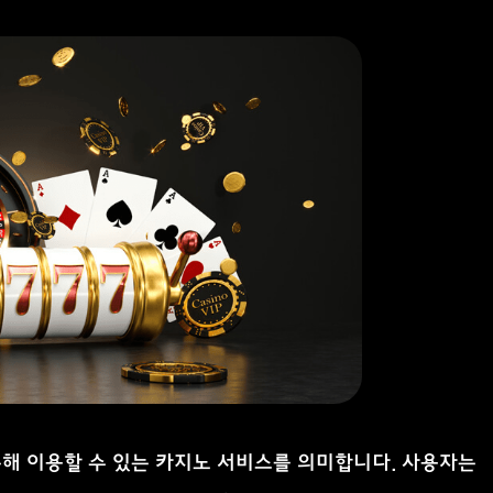
해 이용할 수 있는 카지노 서비스를 의미합니다. 사용자는