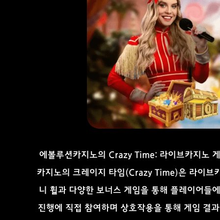
에볼루션카지노의 Crazy Time: 라이브카지노
카지노의 크레이지 타임(Crazy Time)은 라
니 휠과 다양한 보너스 게임을 통해 플레이어들
진행에 직접 참여하며 상호작용을 통해 게임 결과