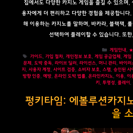
집에서도 다양한 카지노 게임을 즐길 수 있으며,
용자에게 더 편리하고 다양한 경험을 제공합니다
해 이용하는 카지노를 말하며, 바카라, 블랙잭, 
선택하여 플레이할 수 있습니다. 또한
카
게임안내
,
★
테
태
가이드
,
가입 절차
,
개인정보 보호
,
게임 공급업체
,
게임
고
그
문제
,
도박 중독
,
라이브 딜러
,
라이선스
,
머니 관리
,
바이러
리
지
,
사용자 계정
,
사이트 검증
,
소비자 보호
,
스팸
,
승인된 사
방향 인증
,
예방
,
온라인 도박 법률
,
온라인카지노
,
이용
,
이
키
,
투명성
,
플레이
,
펑키타임: 에볼루션카지
을 