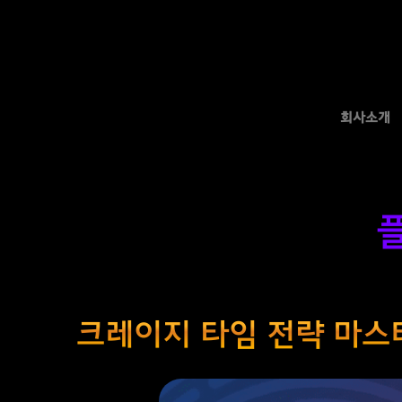
회사소개
크레이지 타임 전략 마스