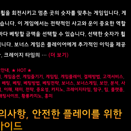
 휠을 회전시키고 멈춘 곳의 숫자를 맞추는 게임입니다. 게
습니다. 이 게임에서는 전략적인 사고와 운이 중요한 역할
마다 베팅할 금액을 선택할 수 있습니다. 선택한 숫자가 휠
됩니다. 보너스 게임은 플레이어에게 추가적인 이익을 제공
. 크레이지 타임의 …
(더 보기)
임안내
,
★ HOT ★
칙
,
게임옵션
,
게임즐기기
,
게임팁
,
게임플레이
,
결제방법
,
고객서비스
,
,
배팅
,
베팅
,
베팅방법
,
베팅전략
,
보너스
,
보너스게임
,
보안
,
분석
,
사
점
,
이해
,
재미
,
전략
,
중요성
,
카지노
,
크레이지타임
,
탐구
,
팁
,
플랫폼
,
배팅사이트
,
황룡카지노
,
흥미
의사항, 안전한 플레이를 위한
가이드