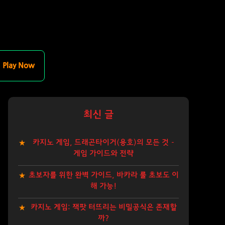
Play Now
최신 글
카지노 게임, 드래곤타이거(용호)의 모든 것 –
게임 가이드와 전략
초보자를 위한 완벽 가이드, 바카라 룰 초보도 이
해 가능!
카지노 게임: 잭팟 터뜨리는 비밀공식은 존재할
까?