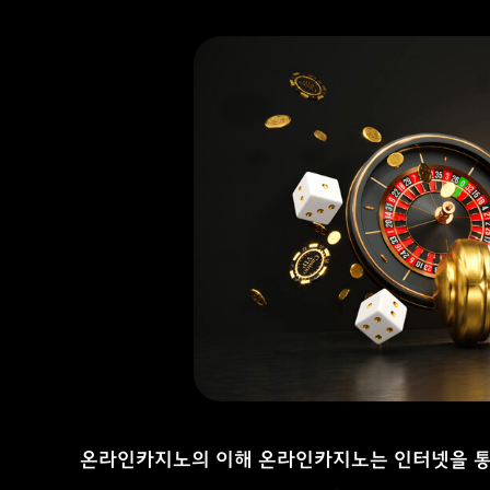
온라인카지노의 이해 온라인카지노는 인터넷을 통