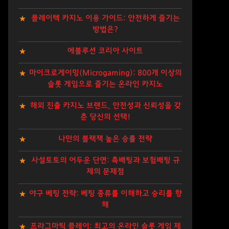
플레이텍 카지노 이용 가이드: 안전하게 즐기는
방법은?
에볼루션 코리아 사이트
마이크로게이밍(Microgaming): 800개 이상의
슬롯 게임으로 즐기는 온라인 카지노
해외 진출 카지노 브랜드, 안전성과 신뢰성을 갖
춘 당신의 선택!
나만의 블랙잭 높은 승률 전략
사설토토의 어두운 단면: 축배팅과 보험배팅 규
제의 문제점
야구 베팅 전략: 베팅 종류를 이해하고 승리를 향
해
프라그마틱 플레이: 최고의 온라인 슬롯 게임 제