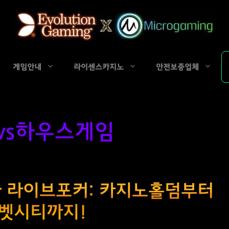
컨
텐
츠
로
건
게임안내
라이센스카지노
안전보증업체
너
뛰
기
vs하우스게임
 라이브포커: 카지노홀덤부터
 벳시티까지!