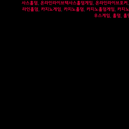
사스홀덤
,
온라인라이브텍사스홀덤게임
,
온라인라이브포커
라인홀덤
,
카지노게임
,
카지노홀덤
,
카지노홀덤게임
,
카지
우스게임
,
홀덤
,
홀