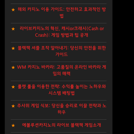
해외 카지노 이용 가이드: 안전하고 효과적인 방
법
라이브카지노의 혁신, 캐시or크래시(Cash or
Crash): 게임 방법과 팁 공개
블랙잭 셔플 조작 알아내기: 당신의 안전을 위한
가이드
WM 카지노 바카라: 고품질의 온라인 바카라 게
임의 매력
룰렛 룰을 이용한 전략: 수익률 높이는 노하우와
시스템 배팅법
주사위 게임 식보: 당신을 승리로 이끌 전략과 노
하우
에볼루션카지노의 라이브 블랙잭 게임소개