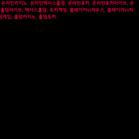
,
온라인카지노
,
온라인텍사스홀덤
,
온라인포커
,
온라인포커라이브
,
온
노홀덤라이브
,
텍사스홀덤
,
포커게임
,
플레이어vs하우스
,
플레이어vs하
덤게임
,
홀덤카지노
,
홀덤포커