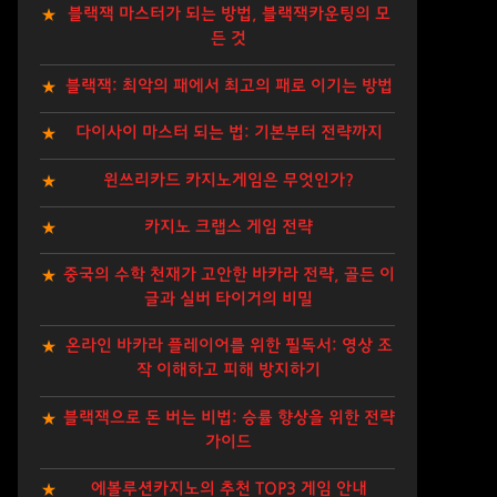
블랙잭 마스터가 되는 방법, 블랙잭카운팅의 모
든 것
블랙잭: 최악의 패에서 최고의 패로 이기는 방법
다이사이 마스터 되는 법: 기본부터 전략까지
윈쓰리카드 카지노게임은 무엇인가?
카지노 크랩스 게임 전략
중국의 수학 천재가 고안한 바카라 전략, 골든 이
글과 실버 타이거의 비밀
온라인 바카라 플레이어를 위한 필독서: 영상 조
작 이해하고 피해 방지하기
블랙잭으로 돈 버는 비법: 승률 향상을 위한 전략
가이드
에볼루션카지노의 추천 TOP3 게임 안내