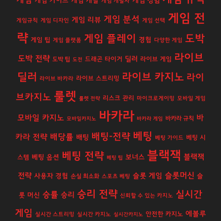
게임 경험
게임 가이드
게임 개발
게임 개발사
게임 전
게임 분석
게임 리뷰
게임규칙
게임 디자인
게임 선택
략
게임 플레이
도박
경험
게임 팁
게임 플랫폼
다양한 게임
라이브
도박 전략
딜러
도박 팁
드래곤 타이거
라이브 게임
도전
딜러
라이브 카지노
라이
라이브 스트리밍
라이브 바카라
룰렛
브카지노
리스크 관리
룰렛 전략
마이크로게이밍
모바일 게임
바카라
모바일 카지노
바
바카라 규칙
모바일카지노
바카라 게임
베팅
배팅-전략
배당률
카라 전략
배팅
베팅 시
베팅 가이드
블랙잭
베팅 전략
보너스
블랙잭
베팅 옵션
스템
베팅 팁
슬롯머신
전략
슬롯 게임
사용자 경험
슬
손실 최소화
스포츠 베팅
승리 전략
실시간
승률
승리
롯 머신
신뢰할 수 있는 카지노
게임
에볼루
안전한 카지노
실시간 스트리밍
실시간 카지노
실시간카지노