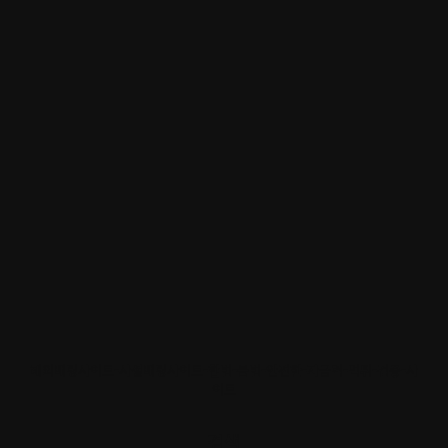
해외배팅사이트-사설배팅사이트-합법-불법-안전한-자금력-먹튀-검증-사
이트
검색