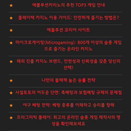
에볼루션카지노의 추천 TOP3 게임 안내
플레이텍 카지노 이용 가이드: 안전하게 즐기는 방법은?
에볼루션 코리아 사이트
마이크로게이밍(Microgaming): 800개 이상의 슬롯 게임
으로 즐기는 온라인 카지노
해외 진출 카지노 브랜드, 안전성과 신뢰성을 갖춘 당신의
선택!
나만의 블랙잭 높은 승률 전략
사설토토의 어두운 단면: 축배팅과 보험배팅 규제의 문제점
야구 베팅 전략: 베팅 종류를 이해하고 승리를 향해
프라그마틱 플레이: 최고의 온라인 슬롯 게임 제작사의 명
성을 확인해보세요