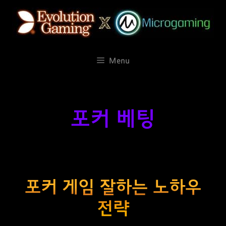
컨
텐
츠
로
건
Menu
너
뛰
기
포커 베팅
포커 게임 잘하는 노하우
전략