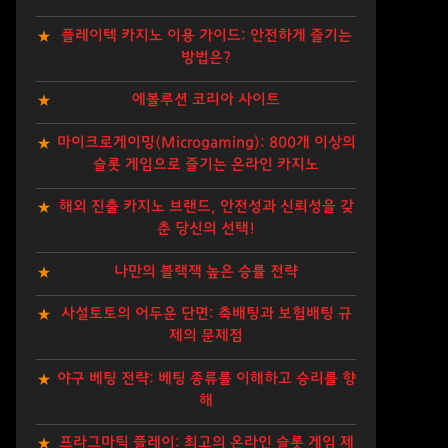
플레이텍 카지노 이용 가이드: 안전하게 즐기는
방법은?
에볼루션 코리아 사이트
마이크로게이밍(Microgaming): 800개 이상의
슬롯 게임으로 즐기는 온라인 카지노
해외 진출 카지노 브랜드, 안전성과 신뢰성을 갖
춘 당신의 선택!
나만의 블랙잭 높은 승률 전략
사설토토의 어두운 단면: 축배팅과 보험배팅 규
제의 문제점
야구 베팅 전략: 베팅 종류를 이해하고 승리를 향
해
프라그마틱 플레이: 최고의 온라인 슬롯 게임 제