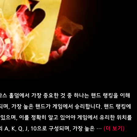
사스 홀덤에서 가장 중요한 것 중 하나는 핸드 랭킹을 이해
되며, 가장 높은 핸드가 게임에서 승리합니다. 핸드 랭킹에
 있으며, 이를 정확히 알고 있어야 게임에서 유리한 위치를
, K, Q, J, 10으로 구성되며, 가장 높은 …
(더 보기)