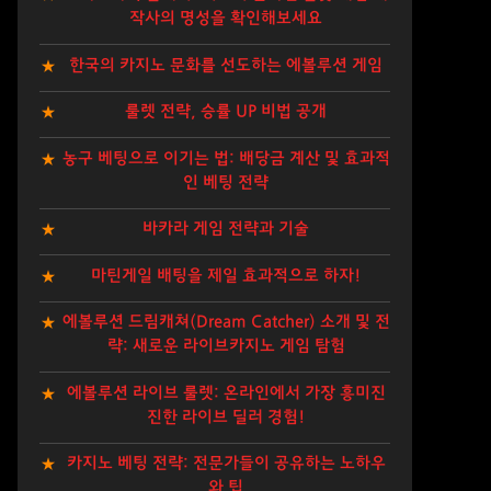
작사의 명성을 확인해보세요
한국의 카지노 문화를 선도하는 에볼루션 게임
룰렛 전략, 승률 UP 비법 공개
농구 베팅으로 이기는 법: 배당금 계산 및 효과적
인 베팅 전략
바카라 게임 전략과 기술
마틴게일 배팅을 제일 효과적으로 하자!
에볼루션 드림캐쳐(Dream Catcher) 소개 및 전
략: 새로운 라이브카지노 게임 탐험
에볼루션 라이브 룰렛: 온라인에서 가장 흥미진
진한 라이브 딜러 경험!
카지노 베팅 전략: 전문가들이 공유하는 노하우
와 팁