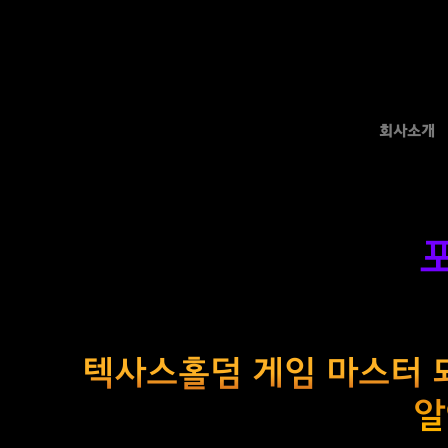
회사소개
텍사스홀덤 게임 마스터 되
알