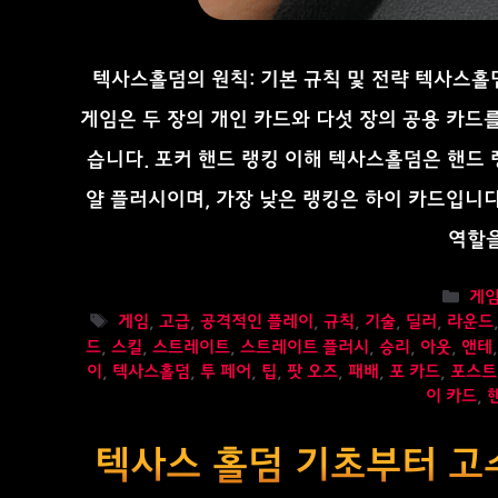
텍사스홀덤의 원칙: 기본 규칙 및 전략 텍사스홀
게임은 두 장의 개인 카드와 다섯 장의 공용 카드
습니다. 포커 핸드 랭킹 이해 텍사스홀덤은 핸드 
얄 플러시이며, 가장 낮은 랭킹은 하이 카드입니
역할
카
게
테
태
게임
,
고급
,
공격적인 플레이
,
규칙
,
기술
,
딜러
,
라운드
고
그
드
,
스킬
,
스트레이트
,
스트레이트 플러시
,
승리
,
아웃
,
앤테
리
이
,
텍사스홀덤
,
투 페어
,
팁
,
팟 오즈
,
패배
,
포 카드
,
포스트
이 카드
,
텍사스 홀덤 기초부터 고