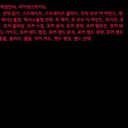
게임안내
,
라이센스카지노
핑
,
상대 읽기
,
스트레이트
,
스트레이트 플러시
,
쓰리 오브 어 카인드
,
앤
,
텍사스홀덤
,
텍사스홀덤 전략
,
투 페어
,
포 오브 어 카인드
,
포지션
,
포
팅
,
포커 블러핑
,
포커 스킬
,
포커 용어
,
포커 전략
,
포커 챔피언
,
포커 테
핸드 가이드
,
포커 핸드 랭킹
,
포커 핸드 분석
,
포커 핸드 전략
,
포커 핸드
플롭
,
플러시
,
플롭
,
하이 카드
,
핸드 랭킹
,
핸드 선택