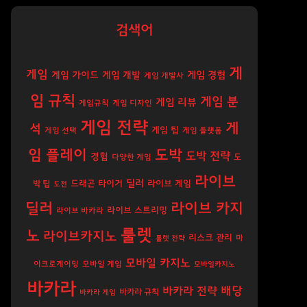
검색어
게
게임
게임 경험
게임 가이드
게임 개발
게임 개발사
임 규칙
게임 분
게임 리뷰
게임규칙
게임 디자인
게임 전략
게
석
게임 팁
게임 선택
게임 플랫폼
임 플레이
도박
도박 전략
경험
도
다양한 게임
라이브
딜러
박 팁
드래곤 타이거
라이브 게임
도전
딜러
라이브 카지
라이브 스트리밍
라이브 바카라
룰렛
노
라이브카지노
리스크 관리
룰렛 전략
마
모바일 카지노
이크로게이밍
모바일 게임
모바일카지노
바카라
배당
바카라 전략
바카라 규칙
바카라 게임