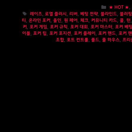
카
★ HOT ★
,
테
태
레이즈
,
로열 플러시
,
리버
,
베팅 전략
,
블라인드
,
블러
고
그
티
,
온라인 포커
,
올인
,
원 페어
,
체크
,
커뮤니티 카드
,
콜
,
턴
리
커
,
포커 게임
,
포커 규칙
,
포커 대회
,
포커 마스터
,
포커 베
이블
,
포커 팁
,
포커 포지션
,
포커 플레이
,
포커 핸드
,
포커 
조합
,
포트 컨트롤
,
폴드
,
풀 하우스
,
프리