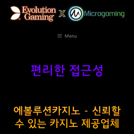
컨
텐
츠
로
건
Menu
너
뛰
기
편리한 접근성
에볼루션카지노 – 신뢰할
수 있는 카지노 제공업체