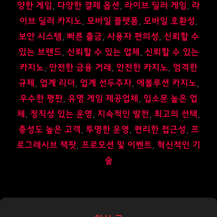
양한 게임
,
다양한 결제 옵션
,
라이브 딜러 게임
,
라
이브 딜러 카지노
,
모바일 플랫폼
,
모바일 호환성
,
보안 시스템
,
빠른 출금
,
사용자 편의성
,
신뢰할 수
있는 브랜드
,
신뢰할 수 있는 업체
,
신뢰할 수 있는
카지노
,
안전한 금융 거래
,
안전한 카지노
,
엄격한
규제
,
업계 리더
,
업계 선두주자
,
에볼루션 카지노
,
우수한 평판
,
유명 게임 제공업체
,
입소문 높은 업
체
,
정직성 있는 운영
,
지속적인 발전
,
최고의 선택
,
충성도 높은 고객
,
투명한 운영
,
편리한 접근성
,
프
로그레시브 잭팟
,
프로모션 및 이벤트
,
혁신적인 기
술