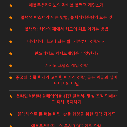
에볼루션카지노의 라이브 블랙잭 게임소개
블랙잭 마스터가 되는 방법, 블랙잭카운팅의 모든 것
블랙잭: 최악의 패에서 최고의 패로 이기는 방법
다이사이 마스터 되는 법: 기본부터 전략까지
윈쓰리카드 카지노게임은 무엇인가?
카지노 크랩스 게임 전략
중국의 수학 천재가 고안한 바카라 전략, 골든 이글과 실버
타이거의 비밀
온라인 바카라 플레이어를 위한 필독서: 영상 조작 이해하
고 피해 방지하기
블랙잭으로 돈 버는 비법: 승률 향상을 위한 전략 가이드
에볼루션카지노의 추천 TOP3 게임 안내