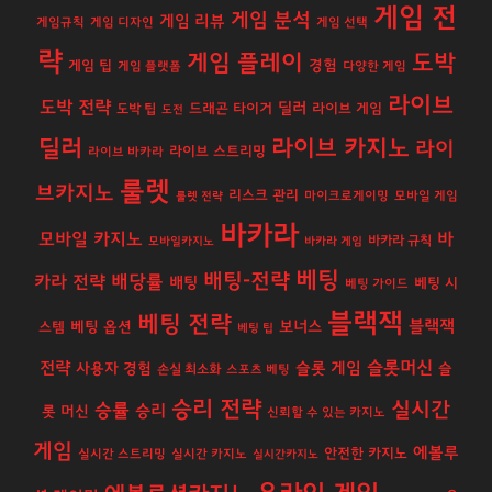
게임 전
게임 분석
게임 리뷰
게임규칙
게임 디자인
게임 선택
략
게임 플레이
도박
경험
게임 팁
게임 플랫폼
다양한 게임
라이브
도박 전략
딜러
도박 팁
드래곤 타이거
라이브 게임
도전
딜러
라이브 카지노
라이
라이브 스트리밍
라이브 바카라
룰렛
브카지노
리스크 관리
룰렛 전략
마이크로게이밍
모바일 게임
바카라
모바일 카지노
바
바카라 규칙
모바일카지노
바카라 게임
베팅
배팅-전략
배당률
카라 전략
배팅
베팅 시
베팅 가이드
블랙잭
베팅 전략
보너스
블랙잭
베팅 옵션
스템
베팅 팁
슬롯머신
전략
슬롯 게임
사용자 경험
슬
손실 최소화
스포츠 베팅
승리 전략
실시간
승률
승리
롯 머신
신뢰할 수 있는 카지노
게임
에볼루
안전한 카지노
실시간 스트리밍
실시간 카지노
실시간카지노