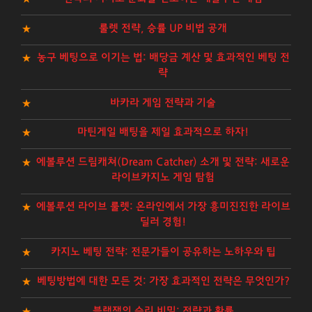
룰렛 전략, 승률 UP 비법 공개
농구 베팅으로 이기는 법: 배당금 계산 및 효과적인 베팅 전
략
바카라 게임 전략과 기술
마틴게일 배팅을 제일 효과적으로 하자!
에볼루션 드림캐쳐(Dream Catcher) 소개 및 전략: 새로운
라이브카지노 게임 탐험
에볼루션 라이브 룰렛: 온라인에서 가장 흥미진진한 라이브
딜러 경험!
카지노 베팅 전략: 전문가들이 공유하는 노하우와 팁
베팅방법에 대한 모든 것: 가장 효과적인 전략은 무엇인가?
블랙잭의 승리 비밀: 전략과 확률