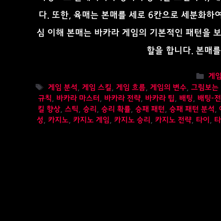
다. 또한, 육매는 본매를 세로 6칸으로 세분화하
심 이해 본매는 바카라 게임의 기본적인 패턴을 
할을 합니다. 본매
카
게
테
태
게임 분석
,
게임 스킬
,
게임 흐름
,
게임의 변수
,
그림보는
고
그
규칙
,
바카라 마스터
,
바카라 전략
,
바카라 팁
,
배팅
,
배팅-
리
킬 향상
,
스틱
,
승리
,
승리 확률
,
승패 패턴
,
승패 패턴 분석
,
성
,
카지노
,
카지노 게임
,
카지노 승리
,
카지노 전략
,
타이
,
타