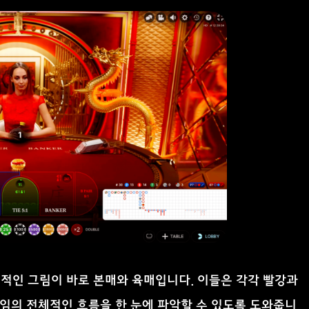
심적인 그림이 바로 본매와 육매입니다. 이들은 각각 빨강과
임의 전체적인 흐름을 한 눈에 파악할 수 있도록 도와줍니