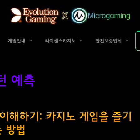
컨
텐
츠
로
건
게임안내
라이센스카지노
안전보증업체
너
뛰
기
턴 예측
 이해하기: 카지노 게임을 즐기
는 방법