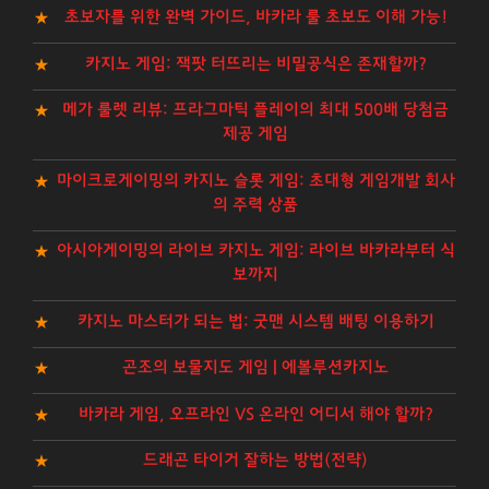
초보자를 위한 완벽 가이드, 바카라 룰 초보도 이해 가능!
카지노 게임: 잭팟 터뜨리는 비밀공식은 존재할까?
메가 룰렛 리뷰: 프라그마틱 플레이의 최대 500배 당첨금
제공 게임
마이크로게이밍의 카지노 슬롯 게임: 초대형 게임개발 회사
의 주력 상품
아시아게이밍의 라이브 카지노 게임: 라이브 바카라부터 식
보까지
카지노 마스터가 되는 법: 굿맨 시스템 배팅 이용하기
곤조의 보물지도 게임 | 에볼루션카지노
바카라 게임, 오프라인 VS 온라인 어디서 해야 할까?
드래곤 타이거 잘하는 방법(전략)