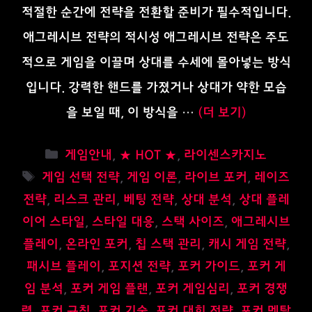
적절한 순간에 전략을 전환할 준비가 필수적입니다.
애그레시브 전략의 적시성 애그레시브 전략은 주도
적으로 게임을 이끌며 상대를 수세에 몰아넣는 방식
입니다. 강력한 핸드를 가졌거나 상대가 약한 모습
을 보일 때, 이 방식을 …
(더 보기)
카
게임안내
,
★ HOT ★
,
라이센스카지노
테
태
게임 선택 전략
,
게임 이론
,
라이브 포커
,
레이즈
고
그
전략
,
리스크 관리
,
베팅 전략
,
상대 분석
,
상대 플레
리
이어 스타일
,
스타일 대응
,
스택 사이즈
,
애그레시브
플레이
,
온라인 포커
,
칩 스택 관리
,
캐시 게임 전략
,
패시브 플레이
,
포지션 전략
,
포커 가이드
,
포커 게
임 분석
,
포커 게임 플랜
,
포커 게임심리
,
포커 경쟁
력
,
포커 규칙
,
포커 기술
,
포커 대회 전략
,
포커 멘탈