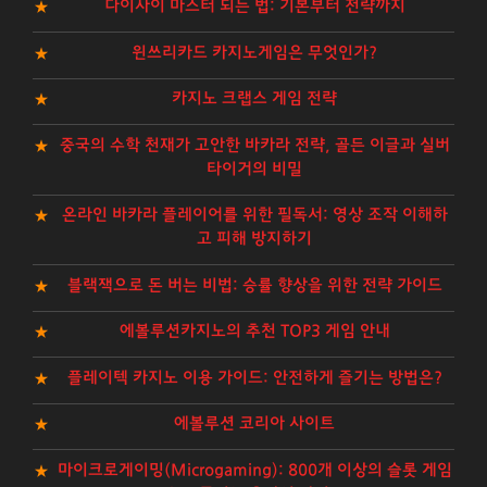
다이사이 마스터 되는 법: 기본부터 전략까지
윈쓰리카드 카지노게임은 무엇인가?
카지노 크랩스 게임 전략
중국의 수학 천재가 고안한 바카라 전략, 골든 이글과 실버
타이거의 비밀
온라인 바카라 플레이어를 위한 필독서: 영상 조작 이해하
고 피해 방지하기
블랙잭으로 돈 버는 비법: 승률 향상을 위한 전략 가이드
에볼루션카지노의 추천 TOP3 게임 안내
플레이텍 카지노 이용 가이드: 안전하게 즐기는 방법은?
에볼루션 코리아 사이트
마이크로게이밍(Microgaming): 800개 이상의 슬롯 게임