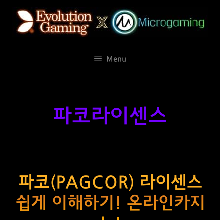
컨
텐
츠
로
건
Menu
너
뛰
기
파코라이센스
파코(PAGCOR) 라이센스
쉽게 이해하기! 온라인카지