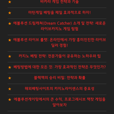
바카라 게임 전략과 기술
마틴게일 배팅을 제일 효과적으로 하자!
에볼루션 드림캐쳐(Dream Catcher) 소개 및 전략: 새로운
라이브카지노 게임 탐험
에볼루션 라이브 룰렛: 온라인에서 가장 흥미진진한 라이브
딜러 경험!
카지노 베팅 전략: 전문가들이 공유하는 노하우와 팁
베팅방법에 대한 모든 것: 가장 효과적인 전략은 무엇인가?
블랙잭의 승리 비밀: 전략과 확률
해외배팅사이트의 카지노라이센스의 중요성
에볼루션게이밍에서의 큰 수익, 프로그레시브 잭팟 게임을
알아보자