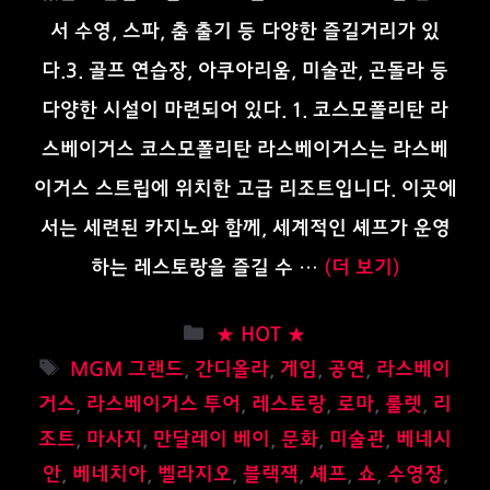
서 수영, 스파, 춤 출기 등 다양한 즐길거리가 있
다.3. 골프 연습장, 아쿠아리움, 미술관, 곤돌라 등
다양한 시설이 마련되어 있다. 1. 코스모폴리탄 라
스베이거스 코스모폴리탄 라스베이거스는 라스베
이거스 스트립에 위치한 고급 리조트입니다. 이곳에
서는 세련된 카지노와 함께, 세계적인 셰프가 운영
하는 레스토랑을 즐길 수 …
(더 보기)
카
★ HOT ★
테
태
MGM 그랜드
,
간디올라
,
게임
,
공연
,
라스베이
고
그
거스
,
라스베이거스 투어
,
레스토랑
,
로마
,
룰렛
,
리
리
조트
,
마사지
,
만달레이 베이
,
문화
,
미술관
,
베네시
안
,
베네치아
,
벨라지오
,
블랙잭
,
셰프
,
쇼
,
수영장
,