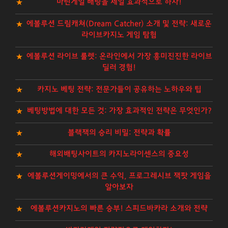
마틴게일 배팅을 제일 효과적으로 하자!
에볼루션 드림캐쳐(Dream Catcher) 소개 및 전략: 새로운
라이브카지노 게임 탐험
에볼루션 라이브 룰렛: 온라인에서 가장 흥미진진한 라이브
딜러 경험!
카지노 베팅 전략: 전문가들이 공유하는 노하우와 팁
베팅방법에 대한 모든 것: 가장 효과적인 전략은 무엇인가?
블랙잭의 승리 비밀: 전략과 확률
해외배팅사이트의 카지노라이센스의 중요성
에볼루션게이밍에서의 큰 수익, 프로그레시브 잭팟 게임을
알아보자
에볼루션카지노의 빠른 승부! 스피드바카라 소개와 전략