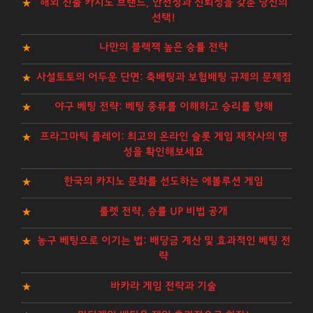
해외 진출 카지노 브랜드, 안전성과 신뢰성을 갖춘 당신의
선택!
나만의 블랙잭 높은 승률 전략
사설토토의 어두운 단면: 축배팅과 보험배팅 규제의 문제점
야구 베팅 전략: 베팅 종류를 이해하고 승리를 향해
프라그마틱 플레이: 최고의 온라인 슬롯 게임 제작사의 명
성을 확인해보세요
한국의 카지노 문화를 선도하는 에볼루션 게임
룰렛 전략, 승률 UP 비법 공개
농구 베팅으로 이기는 법: 배당금 계산 및 효과적인 베팅 전
략
바카라 게임 전략과 기술