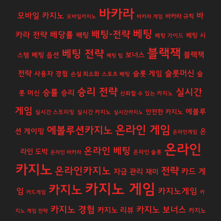
바카라
모바일 카지노
바
바카라 규칙
모바일카지노
바카라 게임
베팅
배팅-전략
배당률
카라 전략
배팅
베팅 시
베팅 가이드
블랙잭
베팅 전략
보너스
블랙잭
베팅 옵션
스템
베팅 팁
슬롯머신
전략
슬롯 게임
사용자 경험
슬
손실 최소화
스포츠 베팅
승리 전략
실시간
승률
승리
롯 머신
신뢰할 수 있는 카지노
게임
에볼루
안전한 카지노
실시간 스트리밍
실시간 카지노
실시간카지노
온라인 게임
에볼루션카지노
션 게이밍
온
온라인게임
온라인
온라인 베팅
라인 도박
온라인 바카라
온라인 슬롯
카지노
온라인카지노
전략
카드 게
자금 관리
재미
카지노 게임
카지노
카지노게임
임
카드게임
카
카지노 경험
카지노 보너스
카지노 리뷰
카지노
지노 게임 전략