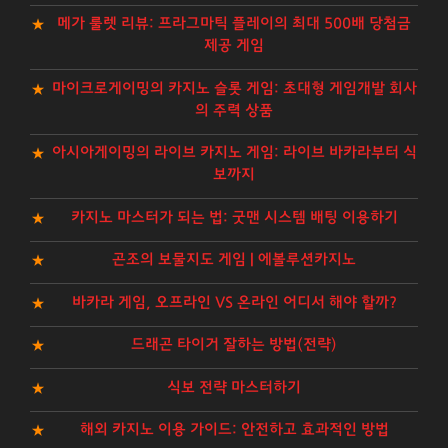
메가 룰렛 리뷰: 프라그마틱 플레이의 최대 500배 당첨금
제공 게임
마이크로게이밍의 카지노 슬롯 게임: 초대형 게임개발 회사
의 주력 상품
아시아게이밍의 라이브 카지노 게임: 라이브 바카라부터 식
보까지
카지노 마스터가 되는 법: 굿맨 시스템 배팅 이용하기
곤조의 보물지도 게임 | 에볼루션카지노
바카라 게임, 오프라인 VS 온라인 어디서 해야 할까?
드래곤 타이거 잘하는 방법(전략)
식보 전략 마스터하기
해외 카지노 이용 가이드: 안전하고 효과적인 방법