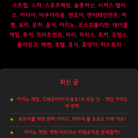
스트립
,
스파
,
스포츠베팅
,
슬롯머신
,
시저스 팰리
스
,
아리아
,
아쿠아리움
,
엔코어
,
엔터테인먼트
,
여
행
,
요리
,
운하
,
음식
,
카지노
,
코스모폴리탄
,
테이블
게임
,
투어
,
트리트먼트
,
파리
,
파리스
,
포커
,
프랑스
,
플라밍고
,
해변
,
호텔
,
휴식
,
휴양지
,
히스토리
최신 글
카지노 게임, 드래곤타이거(용호)의 모든 것 – 게임 가이드
와 전략
초보자를 위한 완벽 가이드, 바카라 룰 초보도 이해 가능!
카지노 게임: 잭팟 터뜨리는 비밀공식은 존재할까?