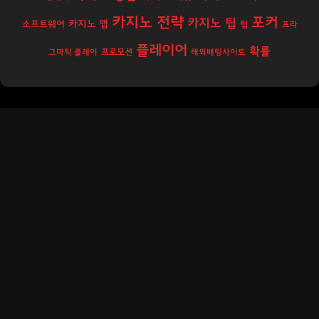
카지노 전략
포커
카지노 팁
카지노 앱
소프트웨어
팁
프라
플레이어
확률
프로모션
그마틱 플레이
해외배팅사이트