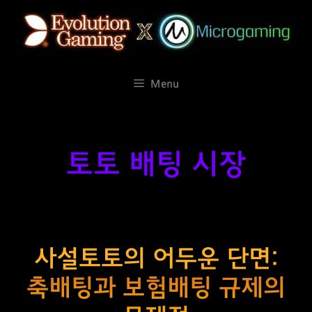
컨
텐
츠
로
건
Menu
너
뛰
기
토토 배팅 시장
사설토토의 어두운 단면:
축배팅과 보험배팅 규제의