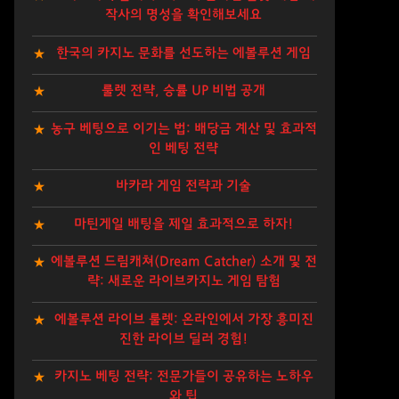
작사의 명성을 확인해보세요
한국의 카지노 문화를 선도하는 에볼루션 게임
룰렛 전략, 승률 UP 비법 공개
농구 베팅으로 이기는 법: 배당금 계산 및 효과적
인 베팅 전략
바카라 게임 전략과 기술
마틴게일 배팅을 제일 효과적으로 하자!
에볼루션 드림캐쳐(Dream Catcher) 소개 및 전
략: 새로운 라이브카지노 게임 탐험
에볼루션 라이브 룰렛: 온라인에서 가장 흥미진
진한 라이브 딜러 경험!
카지노 베팅 전략: 전문가들이 공유하는 노하우
와 팁