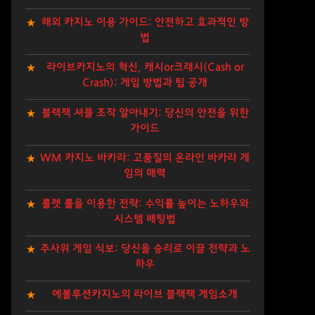
해외 카지노 이용 가이드: 안전하고 효과적인 방
법
라이브카지노의 혁신, 캐시or크래시(Cash or
Crash): 게임 방법과 팁 공개
블랙잭 셔플 조작 알아내기: 당신의 안전을 위한
가이드
WM 카지노 바카라: 고품질의 온라인 바카라 게
임의 매력
룰렛 룰을 이용한 전략: 수익률 높이는 노하우와
시스템 배팅법
주사위 게임 식보: 당신을 승리로 이끌 전략과 노
하우
에볼루션카지노의 라이브 블랙잭 게임소개