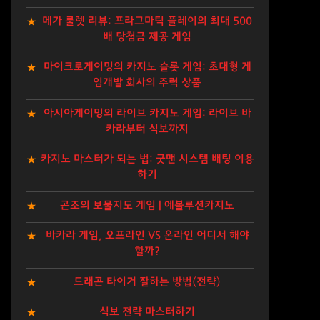
메가 룰렛 리뷰: 프라그마틱 플레이의 최대 500
배 당첨금 제공 게임
마이크로게이밍의 카지노 슬롯 게임: 초대형 게
임개발 회사의 주력 상품
아시아게이밍의 라이브 카지노 게임: 라이브 바
카라부터 식보까지
카지노 마스터가 되는 법: 굿맨 시스템 배팅 이용
하기
곤조의 보물지도 게임 | 에볼루션카지노
바카라 게임, 오프라인 VS 온라인 어디서 해야
할까?
드래곤 타이거 잘하는 방법(전략)
식보 전략 마스터하기