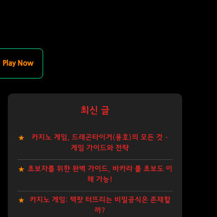
Play Now
최신 글
카지노 게임, 드래곤타이거(용호)의 모든 것 –
게임 가이드와 전략
초보자를 위한 완벽 가이드, 바카라 룰 초보도 이
해 가능!
카지노 게임: 잭팟 터뜨리는 비밀공식은 존재할
까?