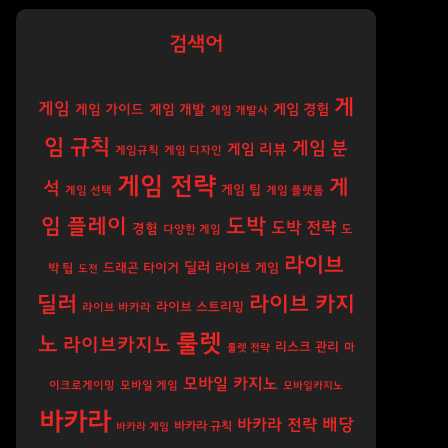
검색어
게
게임
게임 경험
게임 가이드
게임 개발
게임 개발사
임 규칙
게임 분
게임 리뷰
게임규칙
게임 디자인
게임 전략
게
석
게임 팁
게임 선택
게임 플랫폼
임 플레이
도박
도박 전략
경험
도
다양한 게임
라이브
딜러
박 팁
드래곤 타이거
라이브 게임
도전
딜러
라이브 카지
라이브 스트리밍
라이브 바카라
룰렛
노
라이브카지노
리스크 관리
룰렛 전략
마
모바일 카지노
이크로게이밍
모바일 게임
모바일카지노
바카라
배당
바카라 전략
바카라 규칙
바카라 게임