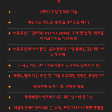
략
바카라 게임 전략과 기술
마틴게일 배팅을 제일 효과적으로 하자!
에볼루션 드림캐쳐(Dream Catcher) 소개 및 전략: 새로운
라이브카지노 게임 탐험
에볼루션 라이브 룰렛: 온라인에서 가장 흥미진진한 라이브
딜러 경험!
카지노 베팅 전략: 전문가들이 공유하는 노하우와 팁
베팅방법에 대한 모든 것: 가장 효과적인 전략은 무엇인가?
블랙잭의 승리 비밀: 전략과 확률
해외배팅사이트의 카지노라이센스의 중요성
에볼루션게이밍에서의 큰 수익, 프로그레시브 잭팟 게임을