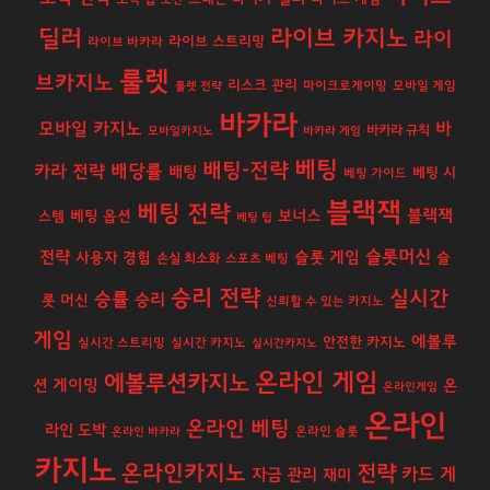
딜러
라이브 카지노
라이
라이브 스트리밍
라이브 바카라
룰렛
브카지노
리스크 관리
룰렛 전략
마이크로게이밍
모바일 게임
바카라
모바일 카지노
바
바카라 규칙
모바일카지노
바카라 게임
베팅
배팅-전략
배당률
카라 전략
배팅
베팅 시
베팅 가이드
블랙잭
베팅 전략
보너스
블랙잭
베팅 옵션
스템
베팅 팁
슬롯머신
전략
슬롯 게임
사용자 경험
슬
손실 최소화
스포츠 베팅
승리 전략
실시간
승률
승리
롯 머신
신뢰할 수 있는 카지노
게임
에볼루
안전한 카지노
실시간 스트리밍
실시간 카지노
실시간카지노
온라인 게임
에볼루션카지노
션 게이밍
온
온라인게임
온라인
온라인 베팅
라인 도박
온라인 바카라
온라인 슬롯
카지노
온라인카지노
전략
카드 게
자금 관리
재미