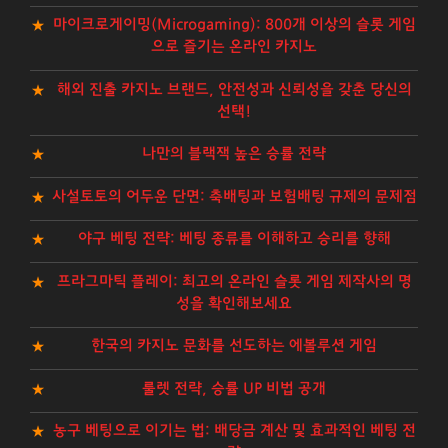
마이크로게이밍(Microgaming): 800개 이상의 슬롯 게임
으로 즐기는 온라인 카지노
해외 진출 카지노 브랜드, 안전성과 신뢰성을 갖춘 당신의
선택!
나만의 블랙잭 높은 승률 전략
사설토토의 어두운 단면: 축배팅과 보험배팅 규제의 문제점
야구 베팅 전략: 베팅 종류를 이해하고 승리를 향해
프라그마틱 플레이: 최고의 온라인 슬롯 게임 제작사의 명
성을 확인해보세요
한국의 카지노 문화를 선도하는 에볼루션 게임
룰렛 전략, 승률 UP 비법 공개
농구 베팅으로 이기는 법: 배당금 계산 및 효과적인 베팅 전