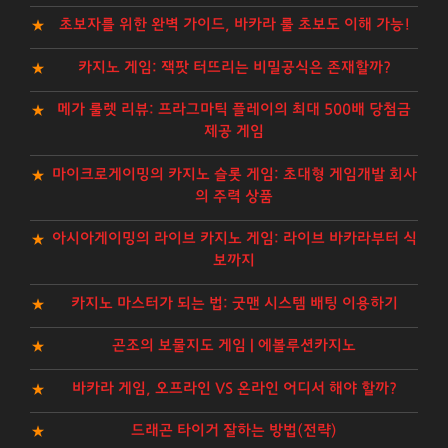
초보자를 위한 완벽 가이드, 바카라 룰 초보도 이해 가능!
카지노 게임: 잭팟 터뜨리는 비밀공식은 존재할까?
메가 룰렛 리뷰: 프라그마틱 플레이의 최대 500배 당첨금
제공 게임
마이크로게이밍의 카지노 슬롯 게임: 초대형 게임개발 회사
의 주력 상품
아시아게이밍의 라이브 카지노 게임: 라이브 바카라부터 식
보까지
카지노 마스터가 되는 법: 굿맨 시스템 배팅 이용하기
곤조의 보물지도 게임 | 에볼루션카지노
바카라 게임, 오프라인 VS 온라인 어디서 해야 할까?
드래곤 타이거 잘하는 방법(전략)