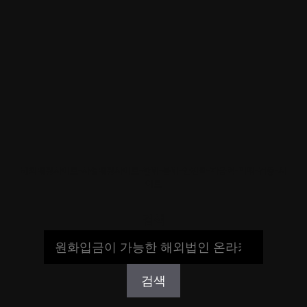
해외배팅사이트-사설배팅사이트-합법-불법-안전한-자금력-먹튀-검증-사
이트
검색
검색