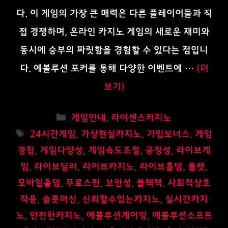
다. 이 게임의 가장 큰 매력은 다른 플레이어들과 직
접 경쟁하며, 온라인 카지노 게임의 새로운 재미와
동시에 승부의 짜릿함을 경험할 수 있다는 점입니
다. 에볼루션 포커를 통해 다양한 이벤트에 …
(더
보기)
카
게임안내
,
라이센스카지노
테
태
24시간게임
,
가상현실카지노
,
가입보너스
,
게임
고
그
경험
,
게임다양성
,
게임속도조절
,
공정성
,
라이브게
리
임
,
라이브딜러
,
라이브카지노
,
라이브홀덤
,
룰렛
,
모바일홀덤
,
무료스핀
,
보안성
,
블랙잭
,
사회적상호
작용
,
슬롯머신
,
신뢰할수있는카지노
,
실시간카지
노
,
안전한카지노
,
에볼루션게이밍
,
에볼루션소프트