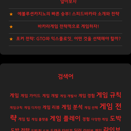
알아보자
에볼루션카지노의 빠른 승부! 스피드바카라 소개와 전략
바카라게임 전략적으로 게임하자!
포커 전략: GTO와 익스플로잇, 어떤 것을 선택해야 할까?
검색어
게임 규칙
게임
게임 경험
게임 가이드
게임 개발
게임 개발사
게임 전
게임 분석
게임 리뷰
게임규칙
게임 디자인
게임 선택
략
게임 플레이
도박
경험
게임 팁
게임 플랫폼
다양한 게임
라이브
도박 전략
딜러
도박 팁
드래곤 타이거
라이브 게임
도전