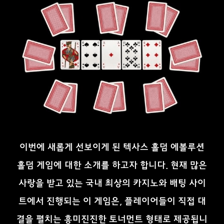
이번에 새롭게 선보이게 된 텍사스 홀덤 에볼루션
홀덤 게임에 대한 소개를 하고자 합니다. 현재 많은
사랑을 받고 있는 국내 최상의 카지노와 배팅 사이
트에서 진행되는 이 게임은, 플레이어들이 직접 대
결을 펼치는 흥미진진한 토너먼트 형태로 제공됩니