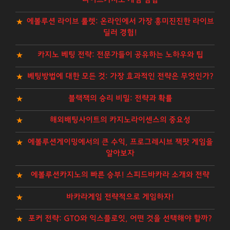
에볼루션 라이브 룰렛: 온라인에서 가장 흥미진진한 라이브
딜러 경험!
카지노 베팅 전략: 전문가들이 공유하는 노하우와 팁
베팅방법에 대한 모든 것: 가장 효과적인 전략은 무엇인가?
블랙잭의 승리 비밀: 전략과 확률
해외배팅사이트의 카지노라이센스의 중요성
에볼루션게이밍에서의 큰 수익, 프로그레시브 잭팟 게임을
알아보자
에볼루션카지노의 빠른 승부! 스피드바카라 소개와 전략
바카라게임 전략적으로 게임하자!
포커 전략: GTO와 익스플로잇, 어떤 것을 선택해야 할까?