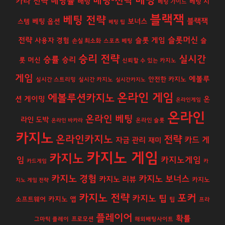
베팅
배팅-전략
배당률
카라 전략
배팅
베팅 시
베팅 가이드
블랙잭
베팅 전략
보너스
블랙잭
베팅 옵션
스템
베팅 팁
슬롯머신
전략
슬롯 게임
사용자 경험
슬
손실 최소화
스포츠 베팅
승리 전략
실시간
승률
승리
롯 머신
신뢰할 수 있는 카지노
게임
에볼루
안전한 카지노
실시간 스트리밍
실시간 카지노
실시간카지노
온라인 게임
에볼루션카지노
션 게이밍
온
온라인게임
온라인
온라인 베팅
라인 도박
온라인 바카라
온라인 슬롯
카지노
온라인카지노
전략
카드 게
자금 관리
재미
카지노 게임
카지노
카지노게임
임
카드게임
카
카지노 경험
카지노 보너스
카지노 리뷰
카지노
지노 게임 전략
카지노 전략
포커
카지노 팁
카지노 앱
소프트웨어
팁
프라
플레이어
확률
프로모션
그마틱 플레이
해외배팅사이트