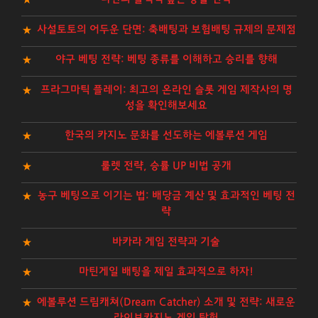
사설토토의 어두운 단면: 축배팅과 보험배팅 규제의 문제점
야구 베팅 전략: 베팅 종류를 이해하고 승리를 향해
프라그마틱 플레이: 최고의 온라인 슬롯 게임 제작사의 명
성을 확인해보세요
한국의 카지노 문화를 선도하는 에볼루션 게임
룰렛 전략, 승률 UP 비법 공개
농구 베팅으로 이기는 법: 배당금 계산 및 효과적인 베팅 전
략
바카라 게임 전략과 기술
마틴게일 배팅을 제일 효과적으로 하자!
에볼루션 드림캐쳐(Dream Catcher) 소개 및 전략: 새로운
라이브카지노 게임 탐험