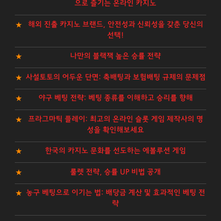
으로 즐기는 온라인 카지노
해외 진출 카지노 브랜드, 안전성과 신뢰성을 갖춘 당신의
선택!
나만의 블랙잭 높은 승률 전략
사설토토의 어두운 단면: 축배팅과 보험배팅 규제의 문제점
야구 베팅 전략: 베팅 종류를 이해하고 승리를 향해
프라그마틱 플레이: 최고의 온라인 슬롯 게임 제작사의 명
성을 확인해보세요
한국의 카지노 문화를 선도하는 에볼루션 게임
룰렛 전략, 승률 UP 비법 공개
농구 베팅으로 이기는 법: 배당금 계산 및 효과적인 베팅 전
략