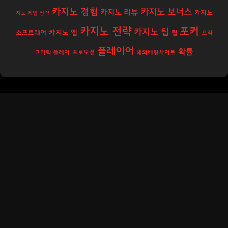
카지노 경험
카지노 보너스
카지노 리뷰
카지노
지노 게임 전략
카지노 전략
포커
카지노 팁
카지노 앱
소프트웨어
팁
프라
플레이어
확률
프로모션
그마틱 플레이
해외배팅사이트