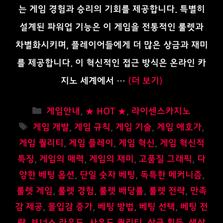
는 게임 경험과 승리의 기회를 제공합니다. 특별히
설계된 파워업 기능은 이 게임을 전통적인 룰렛과
차별화시키며, 플레이어들에게 더 많은 상금과 재미
를 제공합니다. 이 혁신적인 접근 방식은 온라인 카
지노 세계에서 …
(더 보기)
카
게임안내
,
★ HOT ★
,
라이센스카지노
테
태
게임 개발
,
게임 규칙
,
게임 기술
,
게임 애호가
,
고
그
게임 퀄리티
,
게임 플레이
,
게임 혁신
,
게임 혁신적
리
특징
,
게임의 매력
,
게임의 재미
,
고품질 그래픽
,
다
양한 베팅 옵션
,
단일 숫자 베팅
,
독특한 메커니즘
,
룰렛 게임
,
룰렛 경험
,
룰렛 배당률
,
룰렛 전략
,
만족
감 제공
,
몰입감 증가
,
베팅 방법
,
베팅 선택
,
베팅 전
략
,
보너스 라운드
,
사운드 퀄리티
,
상금 획득
,
색상