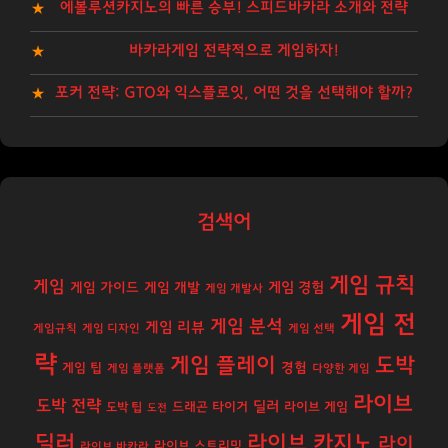
에볼루션카지노의 빠른 승부! 스피드바카라 소개와 전략
바카라게임 전략적으로 게임하자!
포커 전략: GTO와 익스플로잇, 어떤 것을 선택해야 할까?
검색어
게임 규칙
게임
게임 경험
게임 가이드
게임 개발
게임 개발사
게임 전
게임 분석
게임 리뷰
게임규칙
게임 디자인
게임 선택
략
게임 플레이
도박
경험
게임 팁
게임 플랫폼
다양한 게임
라이브
도박 전략
딜러
도박 팁
드래곤 타이거
라이브 게임
도전
딜러
라이브 카지노
라이
라이브 스트리밍
라이브 바카라