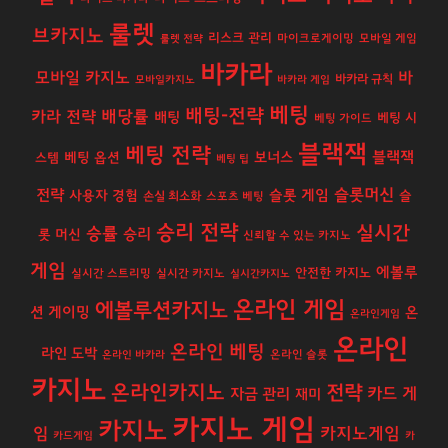
룰렛
브카지노
리스크 관리
룰렛 전략
마이크로게이밍
모바일 게임
바카라
모바일 카지노
바
바카라 규칙
모바일카지노
바카라 게임
베팅
배팅-전략
배당률
카라 전략
배팅
베팅 시
베팅 가이드
블랙잭
베팅 전략
보너스
블랙잭
베팅 옵션
스템
베팅 팁
슬롯머신
전략
슬롯 게임
사용자 경험
슬
손실 최소화
스포츠 베팅
승리 전략
실시간
승률
승리
롯 머신
신뢰할 수 있는 카지노
게임
에볼루
안전한 카지노
실시간 스트리밍
실시간 카지노
실시간카지노
온라인 게임
에볼루션카지노
션 게이밍
온
온라인게임
온라인
온라인 베팅
라인 도박
온라인 바카라
온라인 슬롯
카지노
온라인카지노
전략
카드 게
자금 관리
재미
카지노 게임
카지노
카지노게임
임
카드게임
카