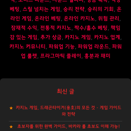
베팅
,
스릴 넘치는 게임
,
승리 전략
,
승리의 기회
,
온
라인 게임
,
온라인 베팅
,
온라인 카지노
,
위험 관리
,
잠재적 수익
,
전통적 카지노
,
짝수/홀수 베팅
,
책임
감 있는 게임
,
추가 상금
,
카지노 게임
,
카지노 업계
,
카지노 커뮤니티
,
파워업 기능
,
파워업 라운드
,
파워
업 룰렛
,
프라그마틱 플레이
,
흥분과 재미
최신 글
카지노 게임, 드래곤타이거(용호)의 모든 것 – 게임 가이드
와 전략
초보자를 위한 완벽 가이드, 바카라 룰 초보도 이해 가능!