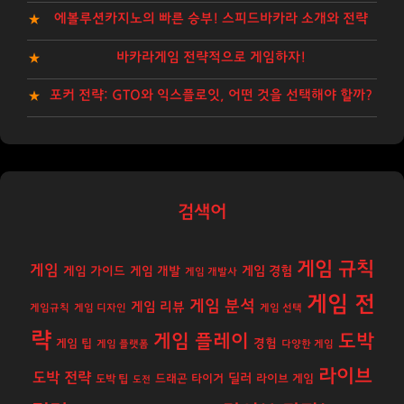
에볼루션카지노의 빠른 승부! 스피드바카라 소개와 전략
바카라게임 전략적으로 게임하자!
포커 전략: GTO와 익스플로잇, 어떤 것을 선택해야 할까?
검색어
게임 규칙
게임
게임 경험
게임 가이드
게임 개발
게임 개발사
게임 전
게임 분석
게임 리뷰
게임규칙
게임 디자인
게임 선택
략
게임 플레이
도박
경험
게임 팁
게임 플랫폼
다양한 게임
라이브
도박 전략
딜러
도박 팁
드래곤 타이거
라이브 게임
도전