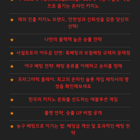
으로 즐기는 온라인 카지노
해외 진출 카지노 브랜드, 안전성과 신뢰성을 갖춘 당신의
선택!
나만의 블랙잭 높은 승률 전략
사설토토의 어두운 단면: 축배팅과 보험배팅 규제의 문제점
야구 베팅 전략: 베팅 종류를 이해하고 승리를 향해
프라그마틱 플레이: 최고의 온라인 슬롯 게임 제작사의 명
성을 확인해보세요
한국의 카지노 문화를 선도하는 에볼루션 게임
룰렛 전략, 승률 UP 비법 공개
농구 베팅으로 이기는 법: 배당금 계산 및 효과적인 베팅 전
략