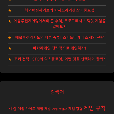
해외배팅사이트의 카지노라이센스의 중요성
에볼루션게이밍에서의 큰 수익, 프로그레시브 잭팟 게임을
알아보자
에볼루션카지노의 빠른 승부! 스피드바카라 소개와 전략
바카라게임 전략적으로 게임하자!
포커 전략: GTO와 익스플로잇, 어떤 것을 선택해야 할까?
검색어
게임 규칙
게임
게임 경험
게임 가이드
게임 개발
게임 개발사