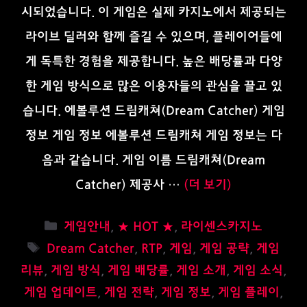
시되었습니다. 이 게임은 실제 카지노에서 제공되는
라이브 딜러와 함께 즐길 수 있으며, 플레이어들에
게 독특한 경험을 제공합니다. 높은 배당률과 다양
한 게임 방식으로 많은 이용자들의 관심을 끌고 있
습니다. 에볼루션 드림캐쳐(Dream Catcher) 게임
정보 게임 정보 에볼루션 드림캐쳐 게임 정보는 다
음과 같습니다. 게임 이름 드림캐쳐(Dream
Catcher) 제공사 …
(더 보기)
카
게임안내
,
★ HOT ★
,
라이센스카지노
테
태
Dream Catcher
,
RTP
,
게임
,
게임 공략
,
게임
고
그
리뷰
,
게임 방식
,
게임 배당률
,
게임 소개
,
게임 소식
,
리
게임 업데이트
,
게임 전략
,
게임 정보
,
게임 플레이
,