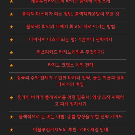
에볼루션카지노의 라이브 블랙잭 게임소개
블랙잭 마스터가 되는 방법, 블랙잭카운팅의 모든 것
블랙잭: 최악의 패에서 최고의 패로 이기는 방법
다이사이 마스터 되는 법: 기본부터 전략까지
윈쓰리카드 카지노게임은 무엇인가?
카지노 크랩스 게임 전략
중국의 수학 천재가 고안한 바카라 전략, 골든 이글과 실버
타이거의 비밀
온라인 바카라 플레이어를 위한 필독서: 영상 조작 이해하
고 피해 방지하기
블랙잭으로 돈 버는 비법: 승률 향상을 위한 전략 가이드
에볼루션카지노의 추천 TOP3 게임 안내