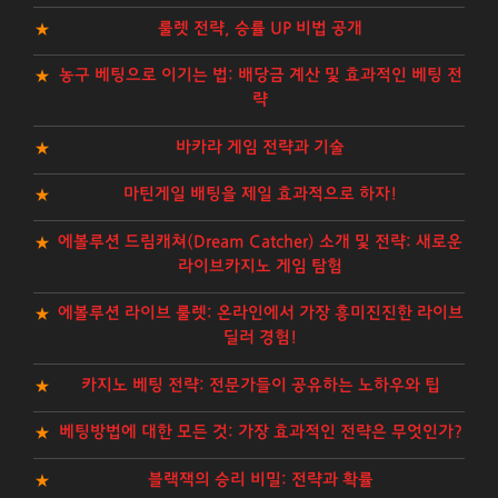
룰렛 전략, 승률 UP 비법 공개
농구 베팅으로 이기는 법: 배당금 계산 및 효과적인 베팅 전
략
바카라 게임 전략과 기술
마틴게일 배팅을 제일 효과적으로 하자!
에볼루션 드림캐쳐(Dream Catcher) 소개 및 전략: 새로운
라이브카지노 게임 탐험
에볼루션 라이브 룰렛: 온라인에서 가장 흥미진진한 라이브
딜러 경험!
카지노 베팅 전략: 전문가들이 공유하는 노하우와 팁
베팅방법에 대한 모든 것: 가장 효과적인 전략은 무엇인가?
블랙잭의 승리 비밀: 전략과 확률