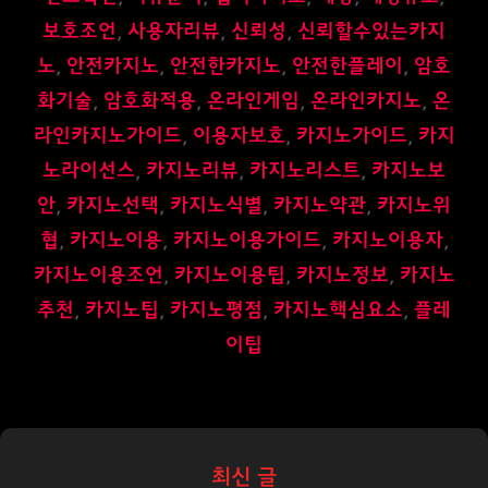
보호조언
,
사용자리뷰
,
신뢰성
,
신뢰할수있는카지
노
,
안전카지노
,
안전한카지노
,
안전한플레이
,
암호
화기술
,
암호화적용
,
온라인게임
,
온라인카지노
,
온
라인카지노가이드
,
이용자보호
,
카지노가이드
,
카지
노라이선스
,
카지노리뷰
,
카지노리스트
,
카지노보
안
,
카지노선택
,
카지노식별
,
카지노약관
,
카지노위
협
,
카지노이용
,
카지노이용가이드
,
카지노이용자
,
카지노이용조언
,
카지노이용팁
,
카지노정보
,
카지노
추천
,
카지노팁
,
카지노평점
,
카지노핵심요소
,
플레
이팁
최신 글