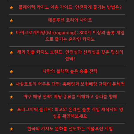
플레이텍 카지노 이용 가이드: 안전하게 즐기는 방법은?
에볼루션 코리아 사이트
마이크로게이밍(Microgaming): 800개 이상의 슬롯 게임
으로 즐기는 온라인 카지노
해외 진출 카지노 브랜드, 안전성과 신뢰성을 갖춘 당신의
선택!
나만의 블랙잭 높은 승률 전략
사설토토의 어두운 단면: 축배팅과 보험배팅 규제의 문제점
야구 베팅 전략: 베팅 종류를 이해하고 승리를 향해
프라그마틱 플레이: 최고의 온라인 슬롯 게임 제작사의 명
성을 확인해보세요
한국의 카지노 문화를 선도하는 에볼루션 게임