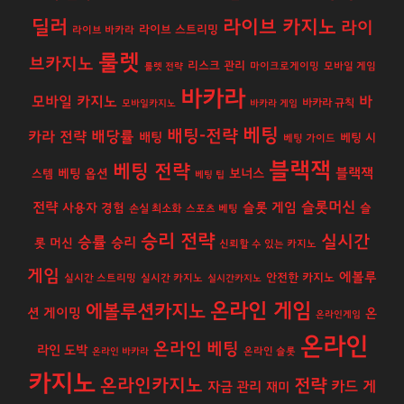
딜러
라이브 카지노
라이
라이브 스트리밍
라이브 바카라
룰렛
브카지노
리스크 관리
룰렛 전략
마이크로게이밍
모바일 게임
바카라
모바일 카지노
바
바카라 규칙
모바일카지노
바카라 게임
베팅
배팅-전략
배당률
카라 전략
배팅
베팅 시
베팅 가이드
블랙잭
베팅 전략
보너스
블랙잭
베팅 옵션
스템
베팅 팁
슬롯머신
전략
슬롯 게임
사용자 경험
슬
손실 최소화
스포츠 베팅
승리 전략
실시간
승률
승리
롯 머신
신뢰할 수 있는 카지노
게임
에볼루
안전한 카지노
실시간 스트리밍
실시간 카지노
실시간카지노
온라인 게임
에볼루션카지노
션 게이밍
온
온라인게임
온라인
온라인 베팅
라인 도박
온라인 바카라
온라인 슬롯
카지노
온라인카지노
전략
카드 게
자금 관리
재미