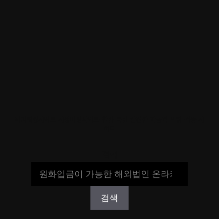
해외배팅사이트-사설배팅사이트-합법-불법-안전한-자금력-먹튀-검증-사
이트
검색
검색