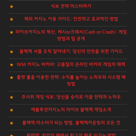
식보 전략 마스터하기
해외 카지노 이용 가이드: 안전하고 효과적인 방법
라이브카지노의 혁신, 캐시or크래시(Cash or Crash): 게임
방법과 팁 공개
블랙잭 셔플 조작 알아내기: 당신의 안전을 위한 가이드
WM 카지노 바카라: 고품질의 온라인 바카라 게임의 매력
룰렛 룰을 이용한 전략: 수익률 높이는 노하우와 시스템 배
팅법
주사위 게임 식보: 당신을 승리로 이끌 전략과 노하우
에볼루션카지노의 라이브 블랙잭 게임소개
블랙잭 마스터가 되는 방법, 블랙잭카운팅의 모든 것
블랙잭: 최악의 패에서 최고의 패로 이기는 방법