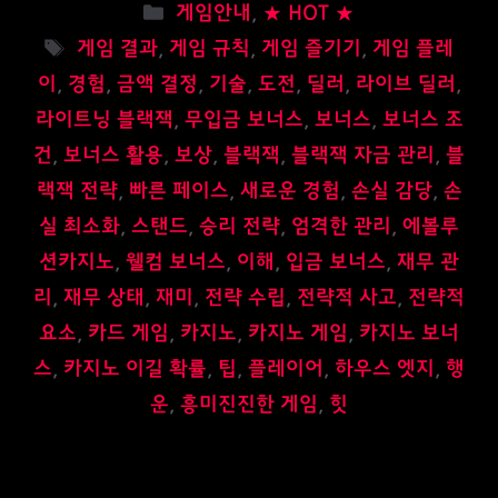
카
게임안내
,
★ HOT ★
테
태
게임 결과
,
게임 규칙
,
게임 즐기기
,
게임 플레
고
그
이
,
경험
,
금액 결정
,
기술
,
도전
,
딜러
,
라이브 딜러
,
리
라이트닝 블랙잭
,
무입금 보너스
,
보너스
,
보너스 조
건
,
보너스 활용
,
보상
,
블랙잭
,
블랙잭 자금 관리
,
블
랙잭 전략
,
빠른 페이스
,
새로운 경험
,
손실 감당
,
손
실 최소화
,
스탠드
,
승리 전략
,
엄격한 관리
,
에볼루
션카지노
,
웰컴 보너스
,
이해
,
입금 보너스
,
재무 관
리
,
재무 상태
,
재미
,
전략 수립
,
전략적 사고
,
전략적
요소
,
카드 게임
,
카지노
,
카지노 게임
,
카지노 보너
스
,
카지노 이길 확률
,
팁
,
플레이어
,
하우스 엣지
,
행
운
,
흥미진진한 게임
,
힛