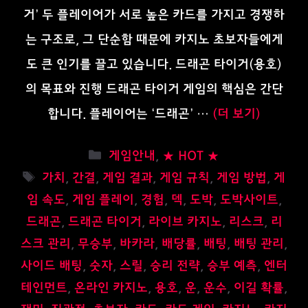
거’ 두 플레이어가 서로 높은 카드를 가지고 경쟁하
는 구조로, 그 단순함 때문에 카지노 초보자들에게
도 큰 인기를 끌고 있습니다. 드래곤 타이거(용호)
의 목표와 진행 드래곤 타이거 게임의 핵심은 간단
합니다. 플레이어는 ‘드래곤’ …
(더 보기)
카
게임안내
,
★ HOT ★
테
태
가치
,
간결
,
게임 결과
,
게임 규칙
,
게임 방법
,
게
고
그
임 속도
,
게임 플레이
,
경험
,
덱
,
도박
,
도박사이트
,
리
드래곤
,
드래곤 타이거
,
라이브 카지노
,
리스크
,
리
스크 관리
,
무승부
,
바카라
,
배당률
,
배팅
,
배팅 관리
,
사이드 배팅
,
숫자
,
스릴
,
승리 전략
,
승부 예측
,
엔터
테인먼트
,
온라인 카지노
,
용호
,
운
,
운수
,
이길 확률
,