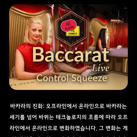
바카라의 진화: 오프라인에서 온라인으로 바카라는
세기를 넘어 바뀌는 테크놀로지의 흐름에 따라 오프
라인에서 온라인으로 변화하였습니다. 그 변화는 게