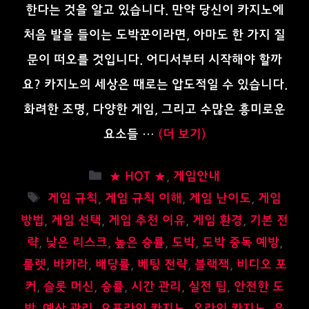
한다는 것을 알고 있습니다. 만약 당신이 카지노에
처음 발을 들이는 도박꾼이라면, 아마도 한 가지 질
문이 떠오를 것입니다. 어디서부터 시작해야 할까
요? 카지노의 세상은 때로는 압도적일 수 있습니다.
화려한 조명, 다양한 게임, 그리고 수많은 흥미로운
요소들 …
(더 보기)
카
★ HOT ★
,
게임안내
테
태
게임 규칙
,
게임 규칙 이해
,
게임 난이도
,
게임
고
그
방법
,
게임 선택
,
게임 추천 이유
,
게임 환경
,
기본 전
리
략
,
낮은 리스크
,
높은 승률
,
도박
,
도박 중독 예방
,
룰렛
,
바카라
,
배당률
,
베팅 전략
,
블랙잭
,
비디오 포
커
,
슬롯 머신
,
승률
,
시간 관리
,
실전 팁
,
안전한 도