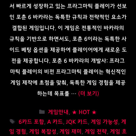
서 빠르게 성장하고 있는 프라그마틱 플레이가 선보
인 포춘 6 바카라는 독특한 규칙과 전략적인 요소가
결합된 게임입니다. 이 게임은 전통적인 바카라의
규칙을 기반으로 하면서도, 포춘 6이라는 독특한 사
이드 베팅 옵션을 제공하여 플레이어에게 새로운 도
전을 제공합니다. 포춘 6 바카라의 개발사: 프라그
마틱 플레이의 비전 프라그마틱 플레이는 혁신적인
게임 제작에 초점을 맞춰, 독특한 게임 경험을 제공
하는데 목표를 …
(더 보기)
카
게임안내
,
★ HOT ★
테
태
6카드 포함
,
A 카드
,
JQK 카드
,
게임 가능성
,
게
고
그
임 경험
,
게임 복잡성
,
게임 재미
,
게임 전략
,
게임 흐
리