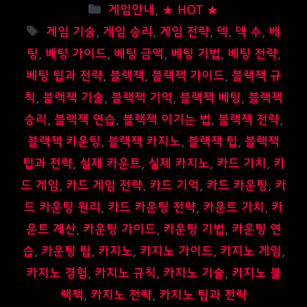
카
게임안내
,
★ HOT ★
테
태
게임 기술
,
게임 승리
,
게임 전략
,
덱
,
덱 수
,
베
고
그
팅
,
베팅 가이드
,
베팅 금액
,
베팅 기법
,
베팅 전략
,
리
베팅 팁과 전략
,
블랙잭
,
블랙잭 가이드
,
블랙잭 규
칙
,
블랙잭 기술
,
블랙잭 기억
,
블랙잭 베팅
,
블랙잭
승리
,
블랙잭 연습
,
블랙잭 이기는 법
,
블랙잭 전략
,
블랙잭 카운팅
,
블랙잭 카지노
,
블랙잭 팁
,
블랙잭
팁과 전략
,
실제 카운트
,
실제 카지노
,
카드 가치
,
카
드 게임
,
카드 게임 전략
,
카드 기억
,
카드 카운팅
,
카
드 카운팅 원리
,
카드 카운팅 전략
,
카운트 가치
,
카
운트 계산
,
카운팅 가이드
,
카운팅 기법
,
카운팅 연
습
,
카운팅 팁
,
카지노
,
카지노 가이드
,
카지노 게임
,
카지노 경험
,
카지노 규칙
,
카지노 기술
,
카지노 블
랙잭
,
카지노 전략
,
카지노 팁과 전략