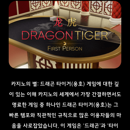
카지노의 별: 드래곤 타이거(용호) 게임에 대한 깊
이 있는 이해 카지노의 세계에서 가장 간결하면서도
명료한 게임 중 하나인 드래곤 타이거(용호)는 그
빠른 템포와 직관적인 규칙으로 많은 이용자들의 마
음을 사로잡았습니다. 이 게임은 ‘드래곤’과 ‘타이