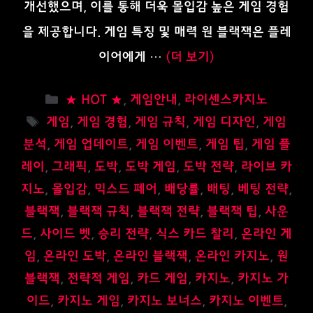
개선했으며, 이를 통해 더욱 몰입감 높은 게임 경험
을 제공합니다. 게임 특징 및 매력 원 블랙잭은 플레
이어에게 …
(더 보기)
카
★ HOT ★
,
게임안내
,
라이센스카지노
테
태
게임
,
게임 경험
,
게임 규칙
,
게임 디자인
,
게임
고
그
분석
,
게임 업데이트
,
게임 이벤트
,
게임 팁
,
게임 플
리
레이
,
그래픽
,
도박
,
도박 게임
,
도박 전략
,
라이브 카
지노
,
몰입감
,
믹스드 페어
,
배당률
,
배팅
,
베팅 전략
,
블랙잭
,
블랙잭 규칙
,
블랙잭 전략
,
블랙잭 팁
,
사운
드
,
사이드 벳
,
승리 전략
,
식스 카드 찰리
,
온라인 게
임
,
온라인 도박
,
온라인 블랙잭
,
온라인 카지노
,
원
블랙잭
,
전략적 게임
,
카드 게임
,
카지노
,
카지노 가
이드
,
카지노 게임
,
카지노 보너스
,
카지노 이벤트
,