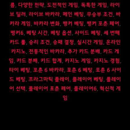
름
,
다양한 전략
,
도전적인 게임
,
독특한 게임
,
라이
브 딜러
,
라이브 바카라
,
메인 베팅
,
무승부 조건
,
바
카라 게임
,
바카라 변화
,
뱅커 베팅
,
뱅커 포춘 페어
,
뱅커6
,
베팅 시간
,
베팅 옵션
,
사이드 베팅
,
세 번째
카드 룰
,
승리 조건
,
승패 결정
,
실시간 게임
,
온라인
카지노
,
전통적인 바카라
,
추가 카드 분배
,
카드 게
임
,
카드 분배
,
카드 합계
,
카지노 게임
,
카지노 경험
,
타이 베팅
,
포춘 6 바카라
,
포춘 6 베팅
,
포춘 6 사이
드 베팅
,
프라그마틱 플레이
,
플레이어 베팅
,
플레이
어 선택
,
플레이어 포춘 페어
,
플레이어6
,
혁신적 게
임