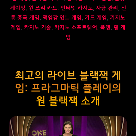
게이밍
,
윈 쓰리 카드
,
인터넷 카지노
,
자금 관리
,
전
통 중국 게임
,
책임감 있는 게임
,
카드 게임
,
카지노
게임
,
카지노 기술
,
카지노 소프트웨어
,
폭뎅
,
휠 게
임
최고의 라이브 블랙잭 게
임: 프라그마틱 플레이의
원 블랙잭 소개