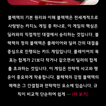
블랙잭의 기본 원리와 이해 블랙잭은 전세계적으로
사랑받는 카지노 게임 중 하나로, 이 게임의 핵심은
딜러와의 직접적인 대결에서 승리하는 것입니다. 블
랙잭의 정의 블랙잭은 플레이어와 딜러 간의 대결을
중심으로 진행되는 카드 게임입니다. 플레이어의 목
표는 합계가 21보다 작거나 같으면서 딜러의 합계
를 초과하는 것입니다. 이 게임은 전략적 사고와 행
운이 중요하게 작용합니다. 블랙잭의 강점 블랙잭의
매력은 그 간결함과 전략적인 요소에 있습니다. 규
칙이 비교적 단순하여 쉽게 …
(더 보기)