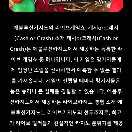
에볼루션카지노의 라이브게임쇼, 캐시or크래시
(Cash or Crash) 소개 캐시or크래시(Cash or
Crash)는 에볼루션카지노에서 제공하는 독특한 라
이브 게임쇼 중 하나입니다. 이 게임은 참가자들에
게 엄청난 스릴을 선사하면서 예측할 수 없는 결과
를 가져옵니다. 게임이 진행될 때마다 참가자들은
높은 승리나 큰 실패를 경험할 수 있습니다. 에볼루
션카지노에서 제공하는 라이브카지노 경험 소개 에
볼루션카지노는 라이브카지노의 선두주자로, 최고
의 라이브 딜러들과 현실적인 카지노 분위기를 제공