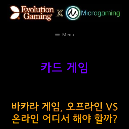
컨
텐
츠
로
건
Menu
너
뛰
기
카드 게임
바카라 게임, 오프라인 VS
온라인 어디서 해야 할까?