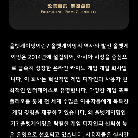
올벳게이밍이란? 올벳게이밍의 역사와 발전 올벳게
이밍은 2014년에 설립되어, 아시아 시장을 중심으
로 급속히 성장한 온라인 카지노 게임 개발 회사입
니다. 이 회사는 혁신적인 게임 디자인과 사용자 친
화적인 인터페이스로 유명합니다. 다양한 게임 포트
폴리오를 통해 전 세계 수많은 이용자들에게 독특한
게임 경험을 제공하고 있습니다. 왜 올벳게이밍인
가? 올벳게이밍은 탁월한 게임 디자인과 신뢰성 높
은 운영으로 선호되고 있습니다. 사용자들은 실시간