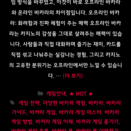
임 방식을 바꾸었고, 이것이 바로 오프라인 바카라
와 온라인 바카라의 차이점입니다. 오프라인 바카
라: 화려함과 진짜 체험이 주는 매력 오프라인 바카
라는 카지노의 감성을 그대로 살려주는 매력이 있습
니다. 사람들과 직접 대화하며 즐기는 재미, 카드를
직접 섞고 나눠주는 실감나는 경험, 그리고 카지노
의 고유한 분위기는 오프라인에서만 느낄 수 있습니
다. …
(더 보기)
카
게임안내
,
★ HOT ★
테
태
게임 전략
,
다양한 바카라 게임
,
바카라
,
바카라
고
그
가이드
,
바카라 게임
,
바카라 게임 마스터
,
바카라
리
게임 방법
,
바카라 게임 이해
,
바카라 게임 즐기기
,