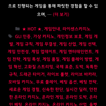
으로 진행되는 게임을 통해 짜릿한 경험을 할 수 있
으며, …
(더 보기)
카
★ HOT ★
,
게임안내
,
라이센스카지노
테
태
GLI 인증
,
가상 카지노
,
개인정보 보호
,
게임 개
고
그
발
,
게임 규칙
,
게임 무결성
,
게임 산업
,
게임 선택
,
리
게임 안전성
,
게임 업데이트
,
게임 엔터테인먼트
,
게
임 전략
,
게임 특성
,
게임 품질
,
게임 플레이 방법
,
게
임 혁신
,
고화질 스트리밍
,
국제 표준
,
도박
,
독특한
규칙
,
드래곤 타이거
,
라이브 룰렛
,
라이브 바카라
,
모바일 카지노
,
무료 플레이
,
베팅 옵션
,
베팅 전략
,
새로운 게임 경험
,
신속한 판단
,
실시간 딜러
,
안전
한 온라인 카지노
,
온라인 게임
,
온라인 도박
,
온라
인 베팅
,
온라인 카지노
,
온라인 카지노 산업
,
올벳