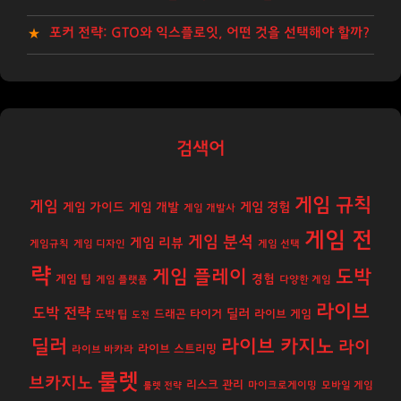
포커 전략: GTO와 익스플로잇, 어떤 것을 선택해야 할까?
검색어
게임 규칙
게임
게임 경험
게임 가이드
게임 개발
게임 개발사
게임 전
게임 분석
게임 리뷰
게임규칙
게임 디자인
게임 선택
략
게임 플레이
도박
경험
게임 팁
게임 플랫폼
다양한 게임
라이브
도박 전략
딜러
도박 팁
드래곤 타이거
라이브 게임
도전
딜러
라이브 카지노
라이
라이브 스트리밍
라이브 바카라
룰렛
브카지노
리스크 관리
룰렛 전략
마이크로게이밍
모바일 게임