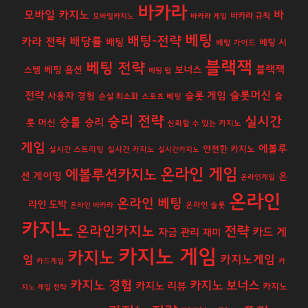
바카라
모바일 카지노
바
바카라 규칙
모바일카지노
바카라 게임
베팅
배팅-전략
배당률
카라 전략
배팅
베팅 시
베팅 가이드
블랙잭
베팅 전략
보너스
블랙잭
베팅 옵션
스템
베팅 팁
슬롯머신
전략
슬롯 게임
사용자 경험
슬
손실 최소화
스포츠 베팅
승리 전략
실시간
승률
승리
롯 머신
신뢰할 수 있는 카지노
게임
에볼루
안전한 카지노
실시간 스트리밍
실시간 카지노
실시간카지노
온라인 게임
에볼루션카지노
션 게이밍
온
온라인게임
온라인
온라인 베팅
라인 도박
온라인 바카라
온라인 슬롯
카지노
온라인카지노
전략
카드 게
자금 관리
재미
카지노 게임
카지노
카지노게임
임
카드게임
카
카지노 경험
카지노 보너스
카지노 리뷰
카지노
지노 게임 전략