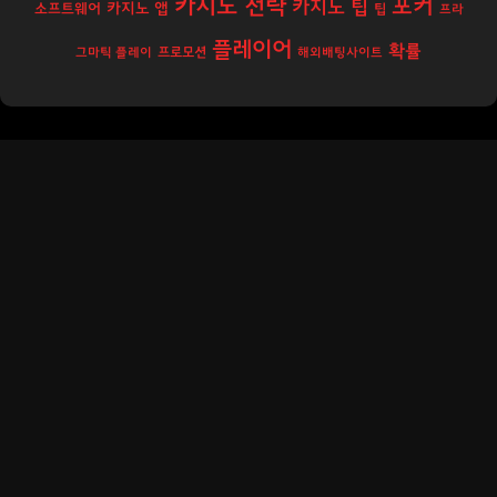
카지노 전략
포커
카지노 팁
카지노 앱
소프트웨어
팁
프라
플레이어
확률
프로모션
그마틱 플레이
해외배팅사이트