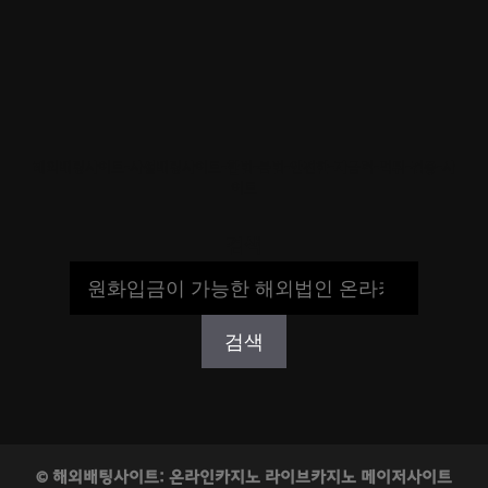
해외배팅사이트-사설배팅사이트-합법-불법-안전한-자금력-먹튀-검증-사
이트
검색
검색
© 해외배팅사이트: 온라인카지노 라이브카지노 메이저사이트