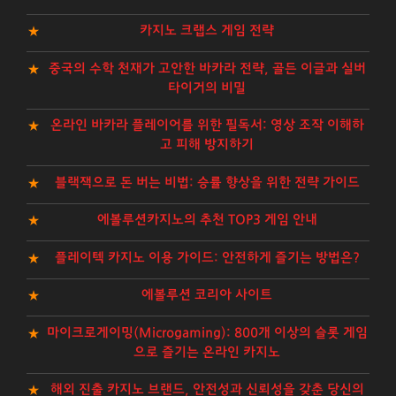
카지노 크랩스 게임 전략
중국의 수학 천재가 고안한 바카라 전략, 골든 이글과 실버
타이거의 비밀
온라인 바카라 플레이어를 위한 필독서: 영상 조작 이해하
고 피해 방지하기
블랙잭으로 돈 버는 비법: 승률 향상을 위한 전략 가이드
에볼루션카지노의 추천 TOP3 게임 안내
플레이텍 카지노 이용 가이드: 안전하게 즐기는 방법은?
에볼루션 코리아 사이트
마이크로게이밍(Microgaming): 800개 이상의 슬롯 게임
으로 즐기는 온라인 카지노
해외 진출 카지노 브랜드, 안전성과 신뢰성을 갖춘 당신의