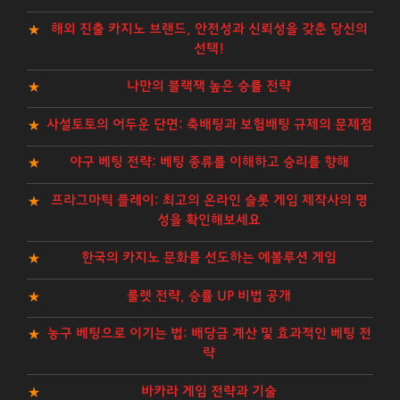
해외 진출 카지노 브랜드, 안전성과 신뢰성을 갖춘 당신의
선택!
나만의 블랙잭 높은 승률 전략
사설토토의 어두운 단면: 축배팅과 보험배팅 규제의 문제점
야구 베팅 전략: 베팅 종류를 이해하고 승리를 향해
프라그마틱 플레이: 최고의 온라인 슬롯 게임 제작사의 명
성을 확인해보세요
한국의 카지노 문화를 선도하는 에볼루션 게임
룰렛 전략, 승률 UP 비법 공개
농구 베팅으로 이기는 법: 배당금 계산 및 효과적인 베팅 전
략
바카라 게임 전략과 기술