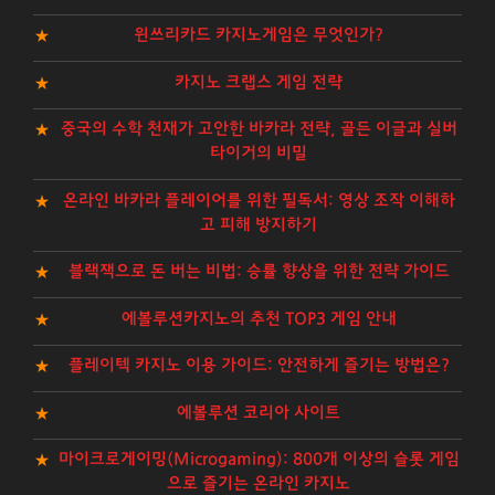
윈쓰리카드 카지노게임은 무엇인가?
카지노 크랩스 게임 전략
중국의 수학 천재가 고안한 바카라 전략, 골든 이글과 실버
타이거의 비밀
온라인 바카라 플레이어를 위한 필독서: 영상 조작 이해하
고 피해 방지하기
블랙잭으로 돈 버는 비법: 승률 향상을 위한 전략 가이드
에볼루션카지노의 추천 TOP3 게임 안내
플레이텍 카지노 이용 가이드: 안전하게 즐기는 방법은?
에볼루션 코리아 사이트
마이크로게이밍(Microgaming): 800개 이상의 슬롯 게임
으로 즐기는 온라인 카지노