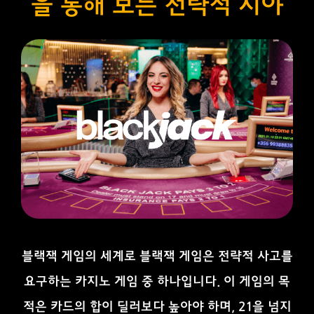
을 통해 보는 전략적 시야
블랙잭 게임의 세계로 블랙잭 게임은 전략적 사고를
요구하는 카지노 게임 중 하나입니다. 이 게임의 목
적은 카드의 합이 딜러보다 높아야 하며, 21을 넘지