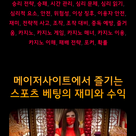
승리 전략
,
승패
,
시간 관리
,
심리 문제
,
심리 읽기
,
심리적 요소
,
안전
,
위험성
,
이상 징후
,
이용자 안전
,
재미
,
전략적 사고
,
조작
,
조작 대비
,
중독 예방
,
즐거
움
,
카지노
,
카지노 게임
,
카지노 매너
,
카지노 이용
,
카지노 이해
,
패배 전략
,
포커
,
확률
메이저사이트에서 즐기는
스포츠 베팅의 재미와 수익