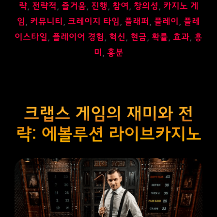
략
,
전략적
,
즐거움
,
진행
,
참여
,
창의성
,
카지노 게
임
,
커뮤니티
,
크레이지 타임
,
플래퍼
,
플레이
,
플레
이스타일
,
플레이어 경험
,
혁신
,
현금
,
확률
,
효과
,
흥
미
,
흥분
크랩스 게임의 재미와 전
략: 에볼루션 라이브카지노