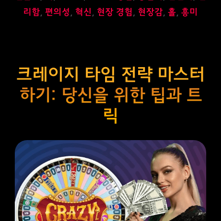
리함
,
편의성
,
혁신
,
현장 경험
,
현장감
,
홀
,
흥미
크레이지 타임 전략 마스터
하기: 당신을 위한 팁과 트
릭