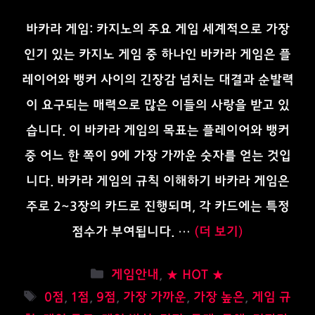
바카라 게임: 카지노의 주요 게임 세계적으로 가장
인기 있는 카지노 게임 중 하나인 바카라 게임은 플
레이어와 뱅커 사이의 긴장감 넘치는 대결과 순발력
이 요구되는 매력으로 많은 이들의 사랑을 받고 있
습니다. 이 바카라 게임의 목표는 플레이어와 뱅커
중 어느 한 쪽이 9에 가장 가까운 숫자를 얻는 것입
니다. 바카라 게임의 규칙 이해하기 바카라 게임은
주로 2~3장의 카드로 진행되며, 각 카드에는 특정
점수가 부여됩니다. …
(더 보기)
카
게임안내
,
★ HOT ★
테
태
0점
,
1점
,
9점
,
가장 가까운
,
가장 높은
,
게임 규
고
그