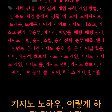
게임안내
,
★ HOT ★
테
태
가치
,
간결
,
게임 결과
,
게임 규칙
,
게임 방법
,
게
고
그
임 속도
,
게임 플레이
,
경험
,
덱
,
도박
,
도박사이트
,
리
드래곤
,
드래곤 타이거
,
라이브 카지노
,
리스크
,
리
스크 관리
,
무승부
,
바카라
,
배당률
,
배팅
,
배팅 관리
,
사이드 배팅
,
숫자
,
스릴
,
승리 전략
,
승부 예측
,
엔터
테인먼트
,
온라인 카지노
,
용호
,
운
,
운수
,
이길 확률
,
재미
,
직관적
,
초보자
,
카드
,
카드 게임
,
카지노
,
카지
노 게임
,
카지노 룰
,
카지노 전략
,
카지노 초보자
,
타
이거
,
패턴 분석
,
플레이어
,
하우스 엣지
,
환수율
카지노 노하우, 이렇게 하