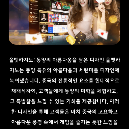
올벳카지노: 동양의 아름다움을 담은 디자인 올벳카
지노는 동양 특유의 아름다움과 세련미를 디자인에
녹여냈습니다. 중국의 전통적인 요소를 현대적으로
재해석하여, 고객들에게 동양의 미학을 체험하고,
그 특별함을 느낄 수 있는 기회를 제공합니다. 이러
한 디자인을 통해 고객들은 마치 중국의 고요하고
아름다운 풍경 속에서 게임을 즐기는 듯한 느낌을