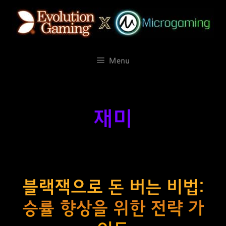
컨
텐
츠
로
건
Menu
너
뛰
기
재미
블랙잭으로 돈 버는 비법:
승률 향상을 위한 전략 가