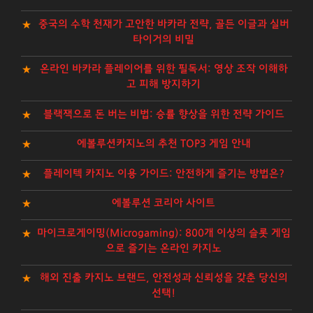
중국의 수학 천재가 고안한 바카라 전략, 골든 이글과 실버
타이거의 비밀
온라인 바카라 플레이어를 위한 필독서: 영상 조작 이해하
고 피해 방지하기
블랙잭으로 돈 버는 비법: 승률 향상을 위한 전략 가이드
에볼루션카지노의 추천 TOP3 게임 안내
플레이텍 카지노 이용 가이드: 안전하게 즐기는 방법은?
에볼루션 코리아 사이트
마이크로게이밍(Microgaming): 800개 이상의 슬롯 게임
으로 즐기는 온라인 카지노
해외 진출 카지노 브랜드, 안전성과 신뢰성을 갖춘 당신의
선택!