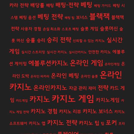
베팅
배팅-전략
배당률
카라 전략
배팅
베팅 시
베팅 가이드
블랙잭
베팅 전략
보너스
블랙잭
베팅 옵션
스템
베팅 팁
슬롯머신
전략
슬롯 게임
사용자 경험
슬
손실 최소화
스포츠 베팅
승리 전략
실시간
승률
승리
롯 머신
신뢰할 수 있는 카지노
게임
에볼루
안전한 카지노
실시간 스트리밍
실시간 카지노
실시간카지노
온라인 게임
에볼루션카지노
션 게이밍
온
온라인게임
온라인
온라인 베팅
라인 도박
온라인 바카라
온라인 슬롯
카지노
온라인카지노
전략
카드 게
자금 관리
재미
카지노 게임
카지노
카지노게임
임
카드게임
카
카지노 경험
카지노 보너스
카지노 리뷰
카지노
지노 게임 전략
카지노 전략
포커
카지노 팁
카지노 앱
소프트웨어
팁
프라