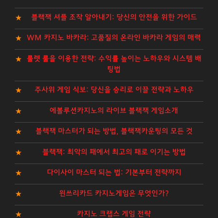
블랙잭 셔플 조작 알아내기: 당신의 안전을 위한 가이드
WM 카지노 바카라: 고품질의 온라인 바카라 게임의 매력
룰렛 룰을 이용한 전략: 수익률 높이는 노하우와 시스템 배
팅법
주사위 게임 식보: 당신을 승리로 이끌 전략과 노하우
에볼루션카지노의 라이브 블랙잭 게임소개
블랙잭 마스터가 되는 방법, 블랙잭카운팅의 모든 것
블랙잭: 최악의 패에서 최고의 패로 이기는 방법
다이사이 마스터 되는 법: 기본부터 전략까지
윈쓰리카드 카지노게임은 무엇인가?
카지노 크랩스 게임 전략