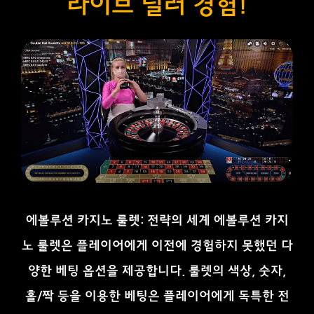
라이브 딜러 경험!
에볼루션 카지노 룰렛: 전략의 세계 에볼루션 카지
노 룰렛은 플레이어에게 이전에 경험하지 못했던 다
양한 베팅 옵션을 제공합니다. 룰렛의 색상, 숫자,
홀/짝 등을 이용한 베팅은 플레이어에게 독특한 전