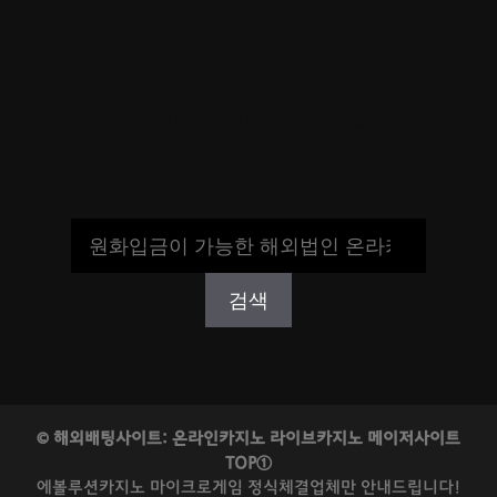
해외배팅사이트-사설배팅사이트-합법-불법-안전한-자금력-먹튀-검증-사
이트
검색
검색
© 해외배팅사이트: 온라인카지노 라이브카지노 메이저사이트
TOP①
에볼루션카지노 마이크로게임 정식체결업체만 안내드립니다!