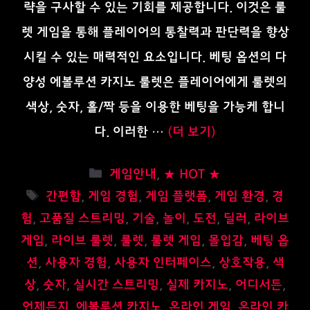
략을 구사할 수 있는 기회를 제공합니다. 이것은 룰
렛 게임을 통해 플레이어의 통찰력과 판단력을 향상
시킬 수 있는 매력적인 요소입니다. 베팅 옵션의 다
양성 에볼루션 카지노 룰렛은 플레이어에게 룰렛의
색상, 숫자, 홀/짝 등을 이용한 베팅을 가능케 합니
다. 이러한 …
(더 보기)
카
게임안내
,
★ HOT ★
테
태
간편함
,
게임 경험
,
게임 플랫폼
,
게임 환경
,
경
고
그
험
,
고품질 스트리밍
,
기술
,
놀이
,
도전
,
딜러
,
라이브
리
게임
,
라이브 룰렛
,
룰렛
,
룰렛 게임
,
몰입감
,
베팅 옵
션
,
사용자 경험
,
사용자 인터페이스
,
상호작용
,
색
상
,
숫자
,
실시간 스트리밍
,
실제 카지노
,
어디서든
,
언제든지
,
에볼루션 카지노
,
온라인 게임
,
온라인 카