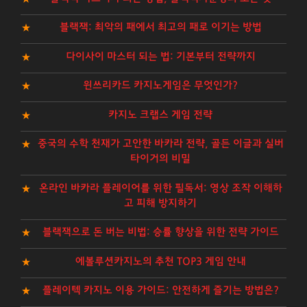
블랙잭: 최악의 패에서 최고의 패로 이기는 방법
다이사이 마스터 되는 법: 기본부터 전략까지
윈쓰리카드 카지노게임은 무엇인가?
카지노 크랩스 게임 전략
중국의 수학 천재가 고안한 바카라 전략, 골든 이글과 실버
타이거의 비밀
온라인 바카라 플레이어를 위한 필독서: 영상 조작 이해하
고 피해 방지하기
블랙잭으로 돈 버는 비법: 승률 향상을 위한 전략 가이드
에볼루션카지노의 추천 TOP3 게임 안내
플레이텍 카지노 이용 가이드: 안전하게 즐기는 방법은?