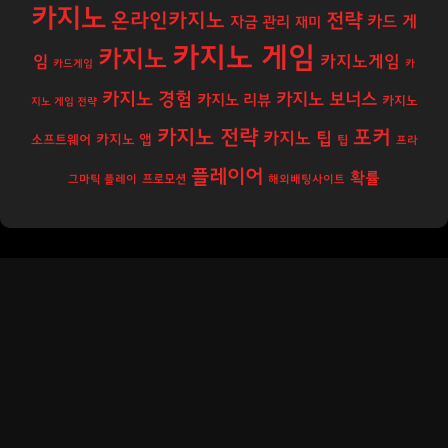
카지노
온라인카지노
전략
카드 게
자금 관리
재미
카지노 게임
카지노
카지노게임
임
카드게임
카
카지노 경험
카지노 보너스
카지노 리뷰
카지노
지노 게임 전략
카지노 전략
포커
카지노 팁
카지노 앱
소프트웨어
팁
프라
플레이어
확률
프로모션
그마틱 플레이
해외배팅사이트