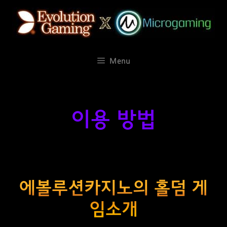
컨
텐
츠
로
건
Menu
너
뛰
기
이용 방법
에볼루션카지노의 홀덤 게
임소개