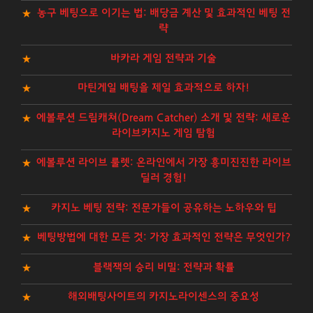
농구 베팅으로 이기는 법: 배당금 계산 및 효과적인 베팅 전
략
바카라 게임 전략과 기술
마틴게일 배팅을 제일 효과적으로 하자!
에볼루션 드림캐쳐(Dream Catcher) 소개 및 전략: 새로운
라이브카지노 게임 탐험
에볼루션 라이브 룰렛: 온라인에서 가장 흥미진진한 라이브
딜러 경험!
카지노 베팅 전략: 전문가들이 공유하는 노하우와 팁
베팅방법에 대한 모든 것: 가장 효과적인 전략은 무엇인가?
블랙잭의 승리 비밀: 전략과 확률
해외배팅사이트의 카지노라이센스의 중요성