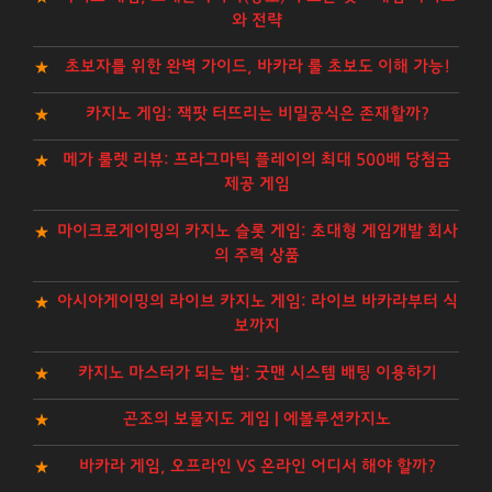
와 전략
초보자를 위한 완벽 가이드, 바카라 룰 초보도 이해 가능!
카지노 게임: 잭팟 터뜨리는 비밀공식은 존재할까?
메가 룰렛 리뷰: 프라그마틱 플레이의 최대 500배 당첨금
제공 게임
마이크로게이밍의 카지노 슬롯 게임: 초대형 게임개발 회사
의 주력 상품
아시아게이밍의 라이브 카지노 게임: 라이브 바카라부터 식
보까지
카지노 마스터가 되는 법: 굿맨 시스템 배팅 이용하기
곤조의 보물지도 게임 | 에볼루션카지노
바카라 게임, 오프라인 VS 온라인 어디서 해야 할까?