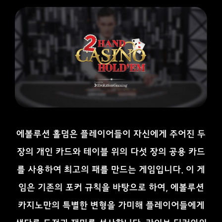
에볼루션 홀덤은 플레이어들이 자신에게 주어진 두
장의 개인 카드와 테이블 위의 다섯 장의 공용 카드
를 사용하여 최고의 패를 만드는 게임입니다. 이 게
임은 기존의 포커 규칙을 바탕으로 하여, 에볼루션
카지노만의 특별한 변형을 가미해 플레이어들에게