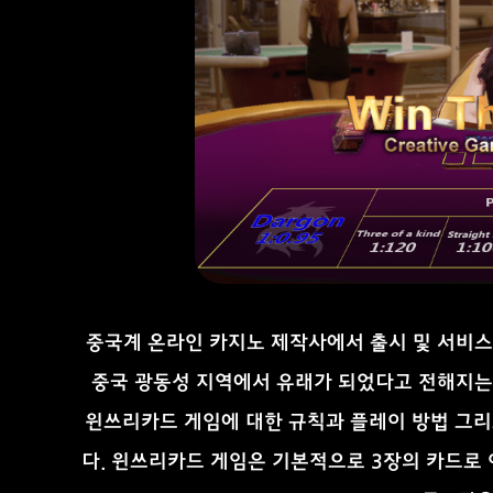
중국계 온라인 카지노 제작사에서 출시 및 서비스 되
중국 광동성 지역에서 유래가 되었다고 전해지는 
윈쓰리카드 게임에 대한 규칙과 플레이 방법 그리
다. 윈쓰리카드 게임은 기본적으로 3장의 카드로