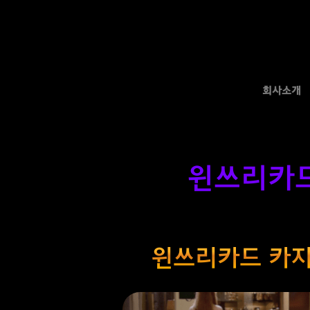
회사소개
윈쓰리카드
윈쓰리카드 카