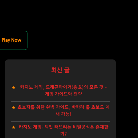
Play Now
최신 글
카지노 게임, 드래곤타이거(용호)의 모든 것 –
게임 가이드와 전략
초보자를 위한 완벽 가이드, 바카라 룰 초보도 이
해 가능!
카지노 게임: 잭팟 터뜨리는 비밀공식은 존재할
까?