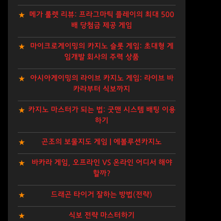
메가 룰렛 리뷰: 프라그마틱 플레이의 최대 500
배 당첨금 제공 게임
마이크로게이밍의 카지노 슬롯 게임: 초대형 게
임개발 회사의 주력 상품
아시아게이밍의 라이브 카지노 게임: 라이브 바
카라부터 식보까지
카지노 마스터가 되는 법: 굿맨 시스템 배팅 이용
하기
곤조의 보물지도 게임 | 에볼루션카지노
바카라 게임, 오프라인 VS 온라인 어디서 해야
할까?
드래곤 타이거 잘하는 방법(전략)
식보 전략 마스터하기