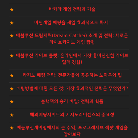
바카라 게임 전략과 기술
마틴게일 배팅을 제일 효과적으로 하자!
에볼루션 드림캐쳐(Dream Catcher) 소개 및 전략: 새로운
라이브카지노 게임 탐험
에볼루션 라이브 룰렛: 온라인에서 가장 흥미진진한 라이브
딜러 경험!
카지노 베팅 전략: 전문가들이 공유하는 노하우와 팁
베팅방법에 대한 모든 것: 가장 효과적인 전략은 무엇인가?
블랙잭의 승리 비밀: 전략과 확률
해외배팅사이트의 카지노라이센스의 중요성
에볼루션게이밍에서의 큰 수익, 프로그레시브 잭팟 게임을
알아보자