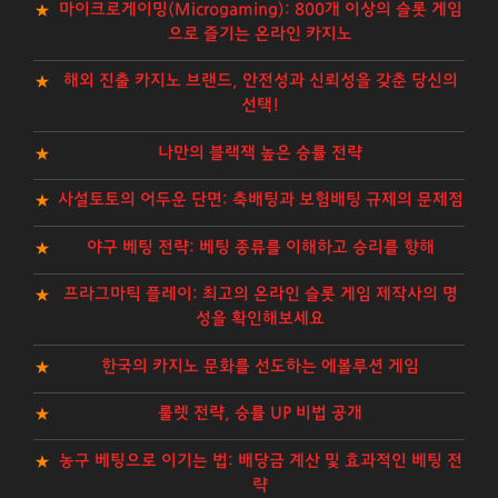
마이크로게이밍(Microgaming): 800개 이상의 슬롯 게임
으로 즐기는 온라인 카지노
해외 진출 카지노 브랜드, 안전성과 신뢰성을 갖춘 당신의
선택!
나만의 블랙잭 높은 승률 전략
사설토토의 어두운 단면: 축배팅과 보험배팅 규제의 문제점
야구 베팅 전략: 베팅 종류를 이해하고 승리를 향해
프라그마틱 플레이: 최고의 온라인 슬롯 게임 제작사의 명
성을 확인해보세요
한국의 카지노 문화를 선도하는 에볼루션 게임
룰렛 전략, 승률 UP 비법 공개
농구 베팅으로 이기는 법: 배당금 계산 및 효과적인 베팅 전
략