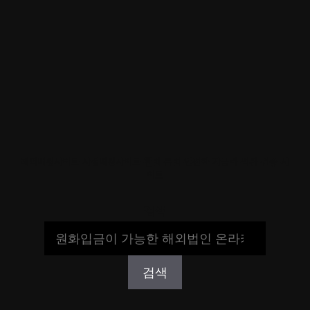
해외배팅사이트-사설배팅사이트-합법-불법-안전한-자금력-먹튀-검증-사
이트
검색
검색