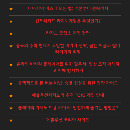
다이사이 마스터 되는 법: 기본부터 전략까지
윈쓰리카드 카지노게임은 무엇인가?
카지노 크랩스 게임 전략
중국의 수학 천재가 고안한 바카라 전략, 골든 이글과 실버
타이거의 비밀
온라인 바카라 플레이어를 위한 필독서: 영상 조작 이해하
고 피해 방지하기
블랙잭으로 돈 버는 비법: 승률 향상을 위한 전략 가이드
에볼루션카지노의 추천 TOP3 게임 안내
플레이텍 카지노 이용 가이드: 안전하게 즐기는 방법은?
에볼루션 코리아 사이트