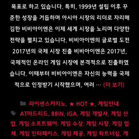
목표로 하고 있습니다. 특히, 1999년 설립 이후 꾸
준한 성장을 거듭하며 아시아 시장의 리더로 자리매
김한 비비아이엔은 이제 세계 시장을 노리며 다양한
전략을 펼치고 있습니다. 비비아이엔의 글로벌 도전
2017년의 국제 시장 진출 비비아이엔은 2017년,
국제적인 온라인 게임 시장에 본격적으로 진출하였
습니다. 이때부터 비비아이엔은 자신의 능력을 국제
적으로 인정받기 시작했으며, 여러 …
(더 보기)
카
라이센스카지노
,
★ HOT ★
,
게임안내
테
태
AT마드리드
,
BBIN
,
IGA
,
게임 개발사
,
게임 산
고
그
업
,
게임 소프트웨어
,
게임 수상
,
게임 시장
,
게임 업
리
체
,
게임 인터페이스
,
게임 제공
,
게임 파트너십
,
게