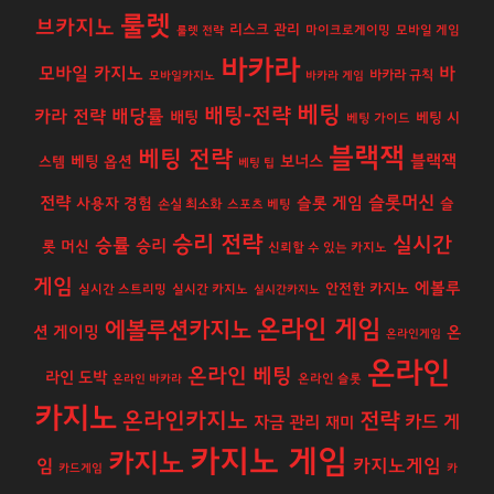
룰렛
브카지노
리스크 관리
룰렛 전략
마이크로게이밍
모바일 게임
바카라
모바일 카지노
바
바카라 규칙
모바일카지노
바카라 게임
베팅
배팅-전략
배당률
카라 전략
배팅
베팅 시
베팅 가이드
블랙잭
베팅 전략
보너스
블랙잭
베팅 옵션
스템
베팅 팁
슬롯머신
전략
슬롯 게임
사용자 경험
슬
손실 최소화
스포츠 베팅
승리 전략
실시간
승률
승리
롯 머신
신뢰할 수 있는 카지노
게임
에볼루
안전한 카지노
실시간 스트리밍
실시간 카지노
실시간카지노
온라인 게임
에볼루션카지노
션 게이밍
온
온라인게임
온라인
온라인 베팅
라인 도박
온라인 바카라
온라인 슬롯
카지노
온라인카지노
전략
카드 게
자금 관리
재미
카지노 게임
카지노
카지노게임
임
카드게임
카