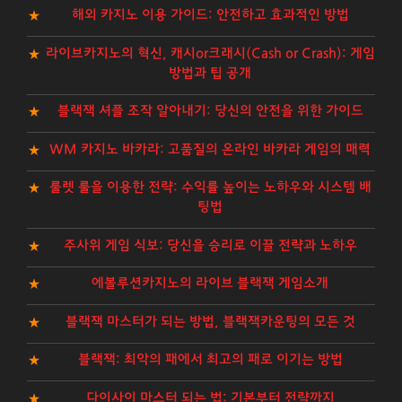
해외 카지노 이용 가이드: 안전하고 효과적인 방법
라이브카지노의 혁신, 캐시or크래시(Cash or Crash): 게임
방법과 팁 공개
블랙잭 셔플 조작 알아내기: 당신의 안전을 위한 가이드
WM 카지노 바카라: 고품질의 온라인 바카라 게임의 매력
룰렛 룰을 이용한 전략: 수익률 높이는 노하우와 시스템 배
팅법
주사위 게임 식보: 당신을 승리로 이끌 전략과 노하우
에볼루션카지노의 라이브 블랙잭 게임소개
블랙잭 마스터가 되는 방법, 블랙잭카운팅의 모든 것
블랙잭: 최악의 패에서 최고의 패로 이기는 방법
다이사이 마스터 되는 법: 기본부터 전략까지