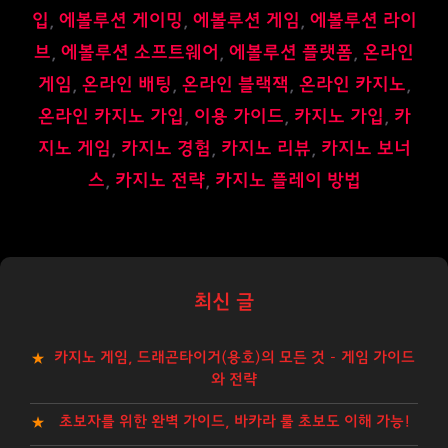
입
,
에볼루션 게이밍
,
에볼루션 게임
,
에볼루션 라이
브
,
에볼루션 소프트웨어
,
에볼루션 플랫폼
,
온라인
게임
,
온라인 배팅
,
온라인 블랙잭
,
온라인 카지노
,
온라인 카지노 가입
,
이용 가이드
,
카지노 가입
,
카
지노 게임
,
카지노 경험
,
카지노 리뷰
,
카지노 보너
스
,
카지노 전략
,
카지노 플레이 방법
최신 글
카지노 게임, 드래곤타이거(용호)의 모든 것 – 게임 가이드
와 전략
초보자를 위한 완벽 가이드, 바카라 룰 초보도 이해 가능!