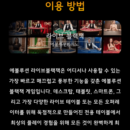
이용 방법
에볼루션 라이브블랙잭은 어디서나 사용할 수 있는
가장 빠르고 매끄럽고 풍부한 기능을 갖춘 에볼루션
블랙잭 게임입니다. 데스크탑, 태블릿, 스마트폰, 그
리고 가장 다양한 라이브 테이블 또는 모든 오퍼레
이터를 위해 독점적으로 만들어진 전용 테이블에서
최상의 플레이 경험을 위해 모든 것이 완벽하게 최