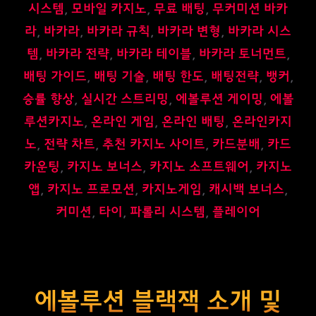
시스템
,
모바일 카지노
,
무료 배팅
,
무커미션 바카
라
,
바카라
,
바카라 규칙
,
바카라 변형
,
바카라 시스
템
,
바카라 전략
,
바카라 테이블
,
바카라 토너먼트
,
배팅 가이드
,
배팅 기술
,
배팅 한도
,
배팅전략
,
뱅커
,
승률 향상
,
실시간 스트리밍
,
에볼루션 게이밍
,
에볼
루션카지노
,
온라인 게임
,
온라인 배팅
,
온라인카지
노
,
전략 차트
,
추천 카지노 사이트
,
카드분배
,
카드
카운팅
,
카지노 보너스
,
카지노 소프트웨어
,
카지노
앱
,
카지노 프로모션
,
카지노게임
,
캐시백 보너스
,
커미션
,
타이
,
파롤리 시스템
,
플레이어
에볼루션 블랙잭 소개 및