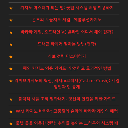
카지노 마스터가 되는 법: 굿맨 시스템 배팅 이용하기
곤조의 보물지도 게임 | 에볼루션카지노
바카라 게임, 오프라인 VS 온라인 어디서 해야 할까?
드래곤 타이거 잘하는 방법(전략)
식보 전략 마스터하기
해외 카지노 이용 가이드: 안전하고 효과적인 방법
라이브카지노의 혁신, 캐시or크래시(Cash or Crash): 게임
방법과 팁 공개
블랙잭 셔플 조작 알아내기: 당신의 안전을 위한 가이드
WM 카지노 바카라: 고품질의 온라인 바카라 게임의 매력
룰렛 룰을 이용한 전략: 수익률 높이는 노하우와 시스템 배