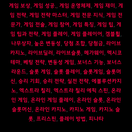
리
게임 보상
,
게임 성공.
,
게임 운영체제
,
게임 재미
,
게
임 전략
,
게임 전략 마스터
,
게임 전문 지식
,
게임 전
문가
,
게임 전술
,
게임 참여
,
게임 특징
,
게임 팁
,
게
임 팁과 전략
,
게임 플레이
,
게임 플레이어
,
겜블휠
,
나무상자
,
높은 변동성
,
당첨 조합
,
당첨금
,
라이브
카지노
,
라이브딜러
,
라이브슬롯
,
메가웨이
,
멕시코
테마
,
베팅 전략
,
변동성 게임
,
보너스 기능
,
보너스
라운드
,
슬롯 게임
,
슬롯 플레이
,
슬롯게임
,
슬롯머
신
,
승리 기회
,
승리 전략
,
실전 전략
,
에볼루션카지
노
,
엑스트라 칠리
,
엑스트라 칠리 에픽 스핀
,
온라
인 게임
,
온라인 게임 플레이
,
온라인 슬롯
,
온라인
슬롯머신
,
온라인 카지노
,
카지노 게임
,
카지노 슬
롯
,
프리스핀
,
플레이 방법
,
피냐타