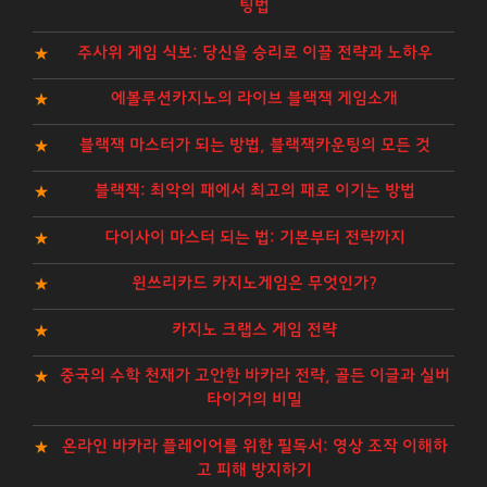
팅법
주사위 게임 식보: 당신을 승리로 이끌 전략과 노하우
에볼루션카지노의 라이브 블랙잭 게임소개
블랙잭 마스터가 되는 방법, 블랙잭카운팅의 모든 것
블랙잭: 최악의 패에서 최고의 패로 이기는 방법
다이사이 마스터 되는 법: 기본부터 전략까지
윈쓰리카드 카지노게임은 무엇인가?
카지노 크랩스 게임 전략
중국의 수학 천재가 고안한 바카라 전략, 골든 이글과 실버
타이거의 비밀
온라인 바카라 플레이어를 위한 필독서: 영상 조작 이해하
고 피해 방지하기