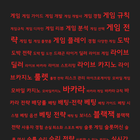
게임 규칙
게임
게임 경험
게임 가이드
게임 개발
게임 개발사
게임 전
게임 분석
게임 리뷰
게임규칙
게임 디자인
게임 선택
략
게임 플레이
도박
경험
게임 팁
게임 플랫폼
다양한 게임
라이브
도박 전략
딜러
도박 팁
드래곤 타이거
라이브 게임
도전
딜러
라이브 카지노
라이
라이브 스트리밍
라이브 바카라
룰렛
브카지노
리스크 관리
룰렛 전략
마이크로게이밍
모바일 게임
바카라
모바일 카지노
바
바카라 규칙
모바일카지노
바카라 게임
베팅
배팅-전략
배당률
카라 전략
배팅
베팅 시
베팅 가이드
블랙잭
베팅 전략
보너스
블랙잭
베팅 옵션
스템
베팅 팁
슬롯머신
전략
슬롯 게임
사용자 경험
슬
손실 최소화
스포츠 베팅
승리 전략
실시간
승률
승리
롯 머신
신뢰할 수 있는 카지노