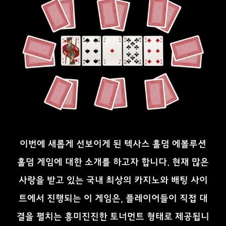
이번에 새롭게 선보이게 된 텍사스 홀덤 에볼루션
홀덤 게임에 대한 소개를 하고자 합니다. 현재 많은
사랑을 받고 있는 국내 최상의 카지노와 배팅 사이
트에서 진행되는 이 게임은, 플레이어들이 직접 대
결을 펼치는 흥미진진한 토너먼트 형태로 제공됩니