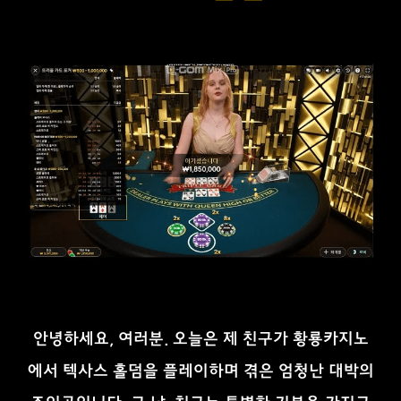
안녕하세요, 여러분. 오늘은 제 친구가 황룡카지노
에서 텍사스 홀덤을 플레이하며 겪은 엄청난 대박의