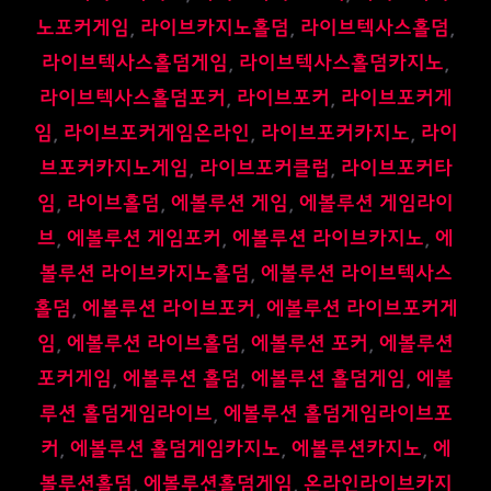
고
그
노포커게임
,
라이브카지노홀덤
,
라이브텍사스홀덤
,
리
라이브텍사스홀덤게임
,
라이브텍사스홀덤카지노
,
라이브텍사스홀덤포커
,
라이브포커
,
라이브포커게
임
,
라이브포커게임온라인
,
라이브포커카지노
,
라이
브포커카지노게임
,
라이브포커클럽
,
라이브포커타
임
,
라이브홀덤
,
에볼루션 게임
,
에볼루션 게임라이
브
,
에볼루션 게임포커
,
에볼루션 라이브카지노
,
에
볼루션 라이브카지노홀덤
,
에볼루션 라이브텍사스
홀덤
,
에볼루션 라이브포커
,
에볼루션 라이브포커게
임
,
에볼루션 라이브홀덤
,
에볼루션 포커
,
에볼루션
포커게임
,
에볼루션 홀덤
,
에볼루션 홀덤게임
,
에볼
루션 홀덤게임라이브
,
에볼루션 홀덤게임라이브포
커
,
에볼루션 홀덤게임카지노
,
에볼루션카지노
,
에
볼루션홀덤
,
에볼루션홀덤게임
,
온라인라이브카지