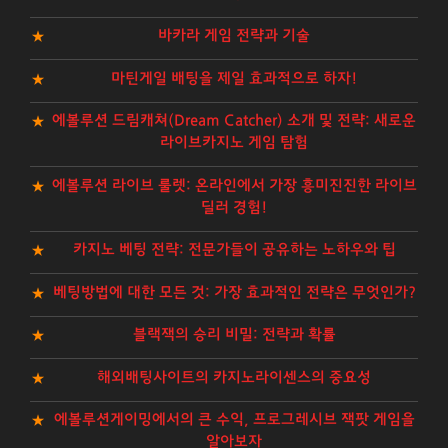
바카라 게임 전략과 기술
마틴게일 배팅을 제일 효과적으로 하자!
에볼루션 드림캐쳐(Dream Catcher) 소개 및 전략: 새로운
라이브카지노 게임 탐험
에볼루션 라이브 룰렛: 온라인에서 가장 흥미진진한 라이브
딜러 경험!
카지노 베팅 전략: 전문가들이 공유하는 노하우와 팁
베팅방법에 대한 모든 것: 가장 효과적인 전략은 무엇인가?
블랙잭의 승리 비밀: 전략과 확률
해외배팅사이트의 카지노라이센스의 중요성
에볼루션게이밍에서의 큰 수익, 프로그레시브 잭팟 게임을
알아보자