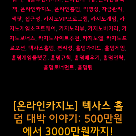
잭
,
온라인카지노
,
온라인홀덤
,
익명성
,
자금관리
,
잭팟
,
접근성
,
카지노VIP프로그램
,
카지노게임
,
카
지노게임소프트웨어
,
카지노리뷰
,
카지노바카라
,
카
지노보너스
,
카지노사이트추천
,
카지노앱
,
카지노프
로모션
,
텍사스홀덤
,
편리성
,
홀덤가이드
,
홀덤게임
,
홀덤게임플랫폼
,
홀덤규칙
,
홀덤배우기
,
홀덤전략
,
홀덤토너먼트
,
홀덤팁
[온라인카지노] 텍사스 홀
덤 대박 이야기: 500만원
에서 3000만원까지!