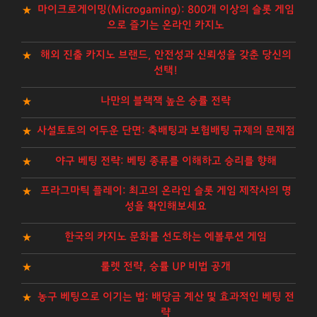
마이크로게이밍(Microgaming): 800개 이상의 슬롯 게임
으로 즐기는 온라인 카지노
해외 진출 카지노 브랜드, 안전성과 신뢰성을 갖춘 당신의
선택!
나만의 블랙잭 높은 승률 전략
사설토토의 어두운 단면: 축배팅과 보험배팅 규제의 문제점
야구 베팅 전략: 베팅 종류를 이해하고 승리를 향해
프라그마틱 플레이: 최고의 온라인 슬롯 게임 제작사의 명
성을 확인해보세요
한국의 카지노 문화를 선도하는 에볼루션 게임
룰렛 전략, 승률 UP 비법 공개
농구 베팅으로 이기는 법: 배당금 계산 및 효과적인 베팅 전
략