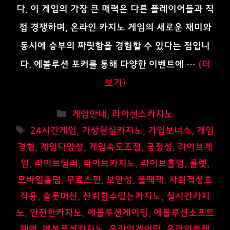
다. 이 게임의 가장 큰 매력은 다른 플레이어들과 직
접 경쟁하며, 온라인 카지노 게임의 새로운 재미와
동시에 승부의 짜릿함을 경험할 수 있다는 점입니
다. 에볼루션 포커를 통해 다양한 이벤트에 …
(더
보기)
카
게임안내
,
라이센스카지노
테
태
24시간게임
,
가상현실카지노
,
가입보너스
,
게임
고
그
경험
,
게임다양성
,
게임속도조절
,
공정성
,
라이브게
리
임
,
라이브딜러
,
라이브카지노
,
라이브홀덤
,
룰렛
,
모바일홀덤
,
무료스핀
,
보안성
,
블랙잭
,
사회적상호
작용
,
슬롯머신
,
신뢰할수있는카지노
,
실시간카지
노
,
안전한카지노
,
에볼루션게이밍
,
에볼루션소프트
웨어
,
에볼루션카지노
,
온라인게이밍
,
온라인블랙