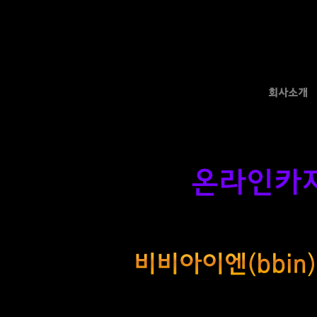
회사소개
온라인카지
비비아이엔(bbin