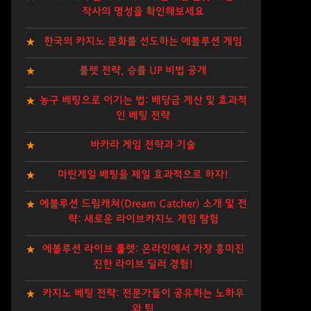
작사의 명성을 확인해보세요
한국의 카지노 문화를 선도하는 에볼루션 게임
룰렛 전략, 승률 UP 비법 공개
농구 베팅으로 이기는 법: 배당금 계산 및 효과적
인 베팅 전략
바카라 게임 전략과 기술
마틴게일 배팅을 제일 효과적으로 하자!
에볼루션 드림캐쳐(Dream Catcher) 소개 및 전
략: 새로운 라이브카지노 게임 탐험
에볼루션 라이브 룰렛: 온라인에서 가장 흥미진
진한 라이브 딜러 경험!
카지노 베팅 전략: 전문가들이 공유하는 노하우
와 팁