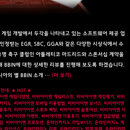
지노 게임 개발에서 두각을 나타내고 있는 소프트웨어 제공 업
인정받는 EGR, SBC, GGA와 같은 다양한 시상식에서 수
 유명 축구 클럽인 아틀레티코 마드리드와 스폰서십 계약을
해 BBIN에 대한 상세한 리뷰를 진행해 보도록 하겠습니다.
아의 별 BBIN 소개 …
(더 보기)
임안내
,
★ HOT ★
이엔 게임다양성
,
비비아이엔 게임리스트
,
비비아이엔 게임평가
,
비비
카지노
,
비비아이엔 모바일 이용방법
,
비비아이엔 보너스
,
비비아이엔
용후기
,
비비아이엔 스포츠 베팅
,
비비아이엔 슬롯머신
,
비비아이엔 시
용
,
비비아이엔 이벤트
,
비비아이엔 이용후기
,
비비아이엔 입금방법
,
비
임
,
비비아이엔 프로모션
,
온라인카지노 가입보너스
,
온라인카지노 게
노 라이선스
,
온라인카지노 리뷰
,
온라인카지노 법적 문제
,
온라인카지