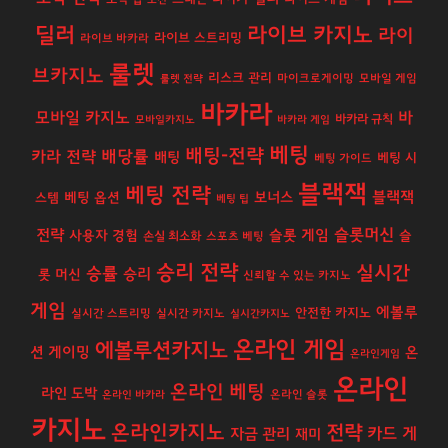
딜러
라이브 카지노
라이
라이브 스트리밍
라이브 바카라
룰렛
브카지노
리스크 관리
룰렛 전략
마이크로게이밍
모바일 게임
바카라
모바일 카지노
바
바카라 규칙
모바일카지노
바카라 게임
베팅
배팅-전략
배당률
카라 전략
배팅
베팅 시
베팅 가이드
블랙잭
베팅 전략
보너스
블랙잭
베팅 옵션
스템
베팅 팁
슬롯머신
전략
슬롯 게임
사용자 경험
슬
손실 최소화
스포츠 베팅
승리 전략
실시간
승률
승리
롯 머신
신뢰할 수 있는 카지노
게임
에볼루
안전한 카지노
실시간 스트리밍
실시간 카지노
실시간카지노
온라인 게임
에볼루션카지노
션 게이밍
온
온라인게임
온라인
온라인 베팅
라인 도박
온라인 바카라
온라인 슬롯
카지노
온라인카지노
전략
카드 게
자금 관리
재미