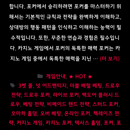
합니다. 포커에서 승리하려면 포커를 마스터하기 위
해서는 기본적인 규칙과 전략을 완벽하게 이해하고,
상대방의 행동 패턴을 인식하고 이해하는 능력이 필
수적입니다. 또한, 꾸준한 연습과 경험은 필수입니
다. 카지노 게임에서 포커의 독특한 매력 포커는 카
지노 게임 중에서 독특한 매력을 지닌 …
(더 보기)
카
게임안내
,
★ HOT ★
테
태
3벳 콜
,
넛 어드밴티지
,
더블 배럴 베팅
,
드로우
고
그
전략
,
드로우 포커
,
라이브 포커
,
백도어 플러시 드
리
로우
,
베팅 전략
,
비메이드 핸드 전략
,
스터드 포커
,
오마하 홀덤
,
오버 베팅
,
온라인 포커
,
첵레이즈 전
략
,
카지노 게임
,
카지노 포커
,
텍사스 홀덤
,
포커
,
포