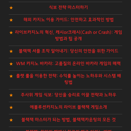
식보 전략 마스터하기
해외 카지노 이용 가이드: 안전하고 효과적인 방법
라이브카지노의 혁신, 캐시or크래시(Cash or Crash): 게임
방법과 팁 공개
블랙잭 셔플 조작 알아내기: 당신의 안전을 위한 가이드
WM 카지노 바카라: 고품질의 온라인 바카라 게임의 매력
룰렛 룰을 이용한 전략: 수익률 높이는 노하우와 시스템 배
팅법
주사위 게임 식보: 당신을 승리로 이끌 전략과 노하우
에볼루션카지노의 라이브 블랙잭 게임소개
블랙잭 마스터가 되는 방법, 블랙잭카운팅의 모든 것