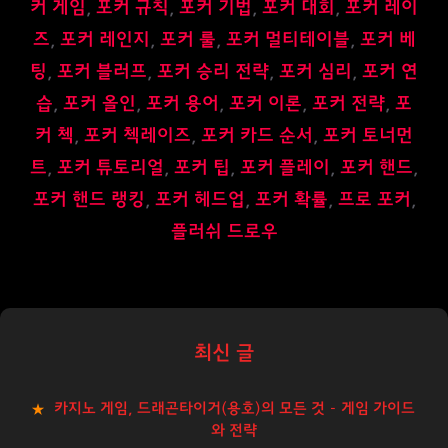
커 게임
,
포커 규칙
,
포커 기법
,
포커 대회
,
포커 레이
즈
,
포커 레인지
,
포커 룰
,
포커 멀티테이블
,
포커 베
팅
,
포커 블러프
,
포커 승리 전략
,
포커 심리
,
포커 연
습
,
포커 올인
,
포커 용어
,
포커 이론
,
포커 전략
,
포
커 첵
,
포커 첵레이즈
,
포커 카드 순서
,
포커 토너먼
트
,
포커 튜토리얼
,
포커 팁
,
포커 플레이
,
포커 핸드
,
포커 핸드 랭킹
,
포커 헤드업
,
포커 확률
,
프로 포커
,
플러쉬 드로우
최신 글
카지노 게임, 드래곤타이거(용호)의 모든 것 – 게임 가이드
와 전략