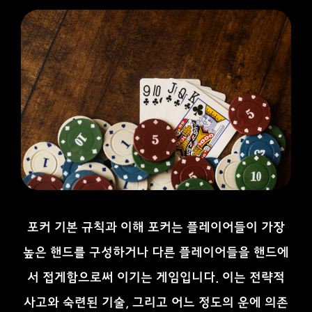
포커 기본 규칙과 이해 포커는 플레이어들이 가장
높은 핸드를 구성하거나 다른 플레이어들을 핸드에
서 접게함으로써 이기는 게임입니다. 이는 전략적
사고와 숙련된 기술, 그리고 어느 정도의 운에 의존