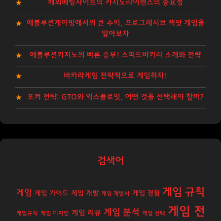
해외배팅사이트의 카지노라이센스의 중요성
에볼루션게이밍에서의 큰 수익, 프로그레시브 잭팟 게임을
알아보자
에볼루션카지노의 빠른 승부! 스피드바카라 소개와 전략
바카라게임 전략적으로 게임하자!
포커 전략: GTO와 익스플로잇, 어떤 것을 선택해야 할까?
검색어
게임 규칙
게임
게임 경험
게임 가이드
게임 개발
게임 개발사
게임 전
게임 분석
게임 리뷰
게임규칙
게임 디자인
게임 선택