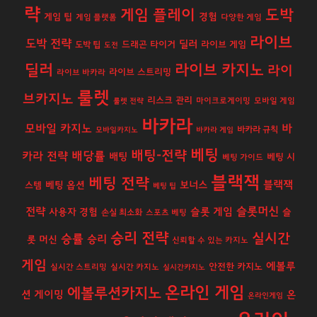
략
게임 플레이
도박
경험
게임 팁
게임 플랫폼
다양한 게임
라이브
도박 전략
딜러
도박 팁
드래곤 타이거
라이브 게임
도전
딜러
라이브 카지노
라이
라이브 스트리밍
라이브 바카라
룰렛
브카지노
리스크 관리
룰렛 전략
마이크로게이밍
모바일 게임
바카라
모바일 카지노
바
바카라 규칙
모바일카지노
바카라 게임
베팅
배팅-전략
배당률
카라 전략
배팅
베팅 시
베팅 가이드
블랙잭
베팅 전략
보너스
블랙잭
베팅 옵션
스템
베팅 팁
슬롯머신
전략
슬롯 게임
사용자 경험
슬
손실 최소화
스포츠 베팅
승리 전략
실시간
승률
승리
롯 머신
신뢰할 수 있는 카지노
게임
에볼루
안전한 카지노
실시간 스트리밍
실시간 카지노
실시간카지노
온라인 게임
에볼루션카지노
션 게이밍
온
온라인게임