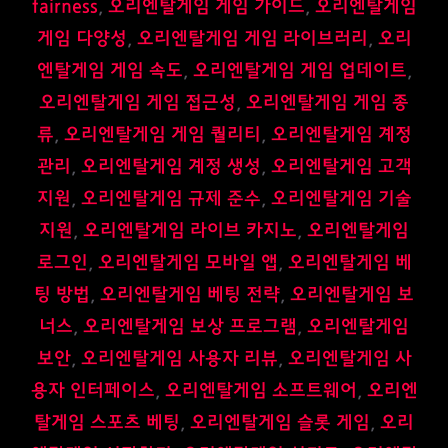
fairness
,
오리엔탈게임 게임 가이드
,
오리엔탈게임
게임 다양성
,
오리엔탈게임 게임 라이브러리
,
오리
엔탈게임 게임 속도
,
오리엔탈게임 게임 업데이트
,
오리엔탈게임 게임 접근성
,
오리엔탈게임 게임 종
류
,
오리엔탈게임 게임 퀄리티
,
오리엔탈게임 계정
관리
,
오리엔탈게임 계정 생성
,
오리엔탈게임 고객
지원
,
오리엔탈게임 규제 준수
,
오리엔탈게임 기술
지원
,
오리엔탈게임 라이브 카지노
,
오리엔탈게임
로그인
,
오리엔탈게임 모바일 앱
,
오리엔탈게임 베
팅 방법
,
오리엔탈게임 베팅 전략
,
오리엔탈게임 보
너스
,
오리엔탈게임 보상 프로그램
,
오리엔탈게임
보안
,
오리엔탈게임 사용자 리뷰
,
오리엔탈게임 사
용자 인터페이스
,
오리엔탈게임 소프트웨어
,
오리엔
탈게임 스포츠 베팅
,
오리엔탈게임 슬롯 게임
,
오리