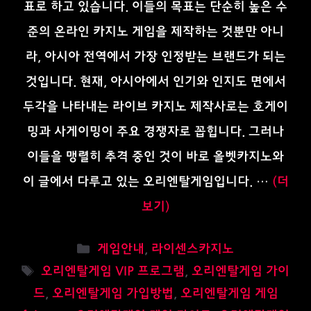
표로 하고 있습니다. 이들의 목표는 단순히 높은 수
준의 온라인 카지노 게임을 제작하는 것뿐만 아니
라, 아시아 전역에서 가장 인정받는 브랜드가 되는
것입니다. 현재, 아시아에서 인기와 인지도 면에서
두각을 나타내는 라이브 카지노 제작사로는 호게이
밍과 사게이밍이 주요 경쟁자로 꼽힙니다. 그러나
이들을 맹렬히 추격 중인 것이 바로 올벳카지노와
이 글에서 다루고 있는 오리엔탈게임입니다. …
(더
보기)
카
게임안내
,
라이센스카지노
테
태
오리엔탈게임 VIP 프로그램
,
오리엔탈게임 가이
고
그
드
,
오리엔탈게임 가입방법
,
오리엔탈게임 게임
리