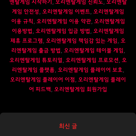
엔탈게임 시작하기
,
오리엔탈게임 신뢰도
,
오리엔탈
게임 안전성
,
오리엔탈게임 이벤트
,
오리엔탈게임
이용 규칙
,
오리엔탈게임 이용 약관
,
오리엔탈게임
이용방법
,
오리엔탈게임 입금 방법
,
오리엔탈게임
제휴 프로그램
,
오리엔탈게임 책임감 있는 게임
,
오
리엔탈게임 출금 방법
,
오리엔탈게임 테이블 게임
,
오리엔탈게임 튜토리얼
,
오리엔탈게임 프로모션
,
오
리엔탈게임 플랫폼
,
오리엔탈게임 플레이어 보호
,
오리엔탈게임 플레이어 이점
,
오리엔탈게임 플레이
어 피드백
,
오리엔탈게임 회원가입
최신 글