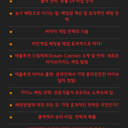
룰렛 전략, 승률 UP 비법 공개
농구 베팅으로 이기는 법: 배당금 계산 및 효과적인 베팅 전
략
바카라 게임 전략과 기술
마틴게일 배팅을 제일 효과적으로 하자!
에볼루션 드림캐쳐(Dream Catcher) 소개 및 전략: 새로운
라이브카지노 게임 탐험
에볼루션 라이브 룰렛: 온라인에서 가장 흥미진진한 라이브
딜러 경험!
카지노 베팅 전략: 전문가들이 공유하는 노하우와 팁
베팅방법에 대한 모든 것: 가장 효과적인 전략은 무엇인가?
블랙잭의 승리 비밀: 전략과 확률