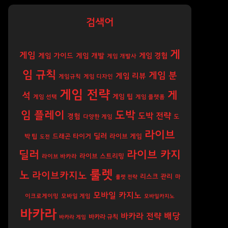
검색어
게
게임
게임 경험
게임 가이드
게임 개발
게임 개발사
임 규칙
게임 분
게임 리뷰
게임규칙
게임 디자인
게임 전략
게
석
게임 팁
게임 선택
게임 플랫폼
임 플레이
도박
도박 전략
경험
도
다양한 게임
라이브
딜러
박 팁
드래곤 타이거
라이브 게임
도전
딜러
라이브 카지
라이브 스트리밍
라이브 바카라
룰렛
노
라이브카지노
리스크 관리
룰렛 전략
마
모바일 카지노
이크로게이밍
모바일 게임
모바일카지노
바카라
배당
바카라 전략
바카라 규칙
바카라 게임