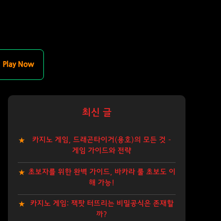
Play Now
최신 글
카지노 게임, 드래곤타이거(용호)의 모든 것 –
게임 가이드와 전략
초보자를 위한 완벽 가이드, 바카라 룰 초보도 이
해 가능!
카지노 게임: 잭팟 터뜨리는 비밀공식은 존재할
까?