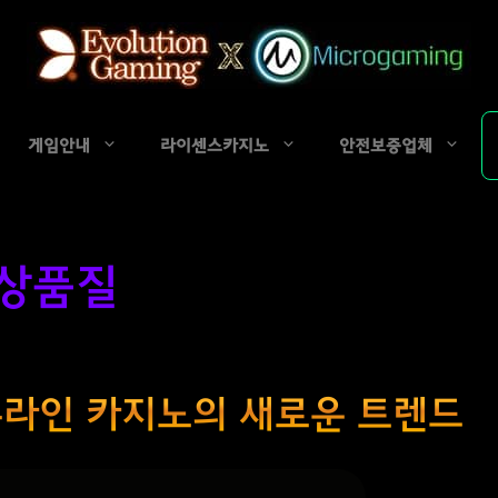
컨
텐
츠
로
건
게임안내
라이센스카지노
안전보증업체
너
뛰
기
상품질
온라인 카지노의 새로운 트렌드