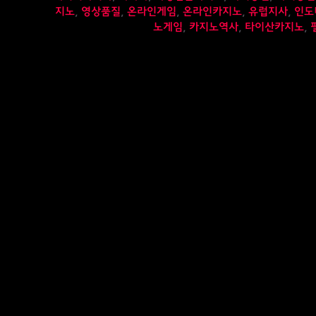
지노
,
영상품질
,
온라인게임
,
온라인카지노
,
유럽지사
,
인도
노게임
,
카지노역사
,
타이산카지노
,