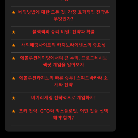
베팅방법에 대한 모든 것: 가장 효과적인 전략은
무엇인가?
블랙잭의 승리 비밀: 전략과 확률
해외배팅사이트의 카지노라이센스의 중요성
에볼루션게이밍에서의 큰 수익, 프로그레시브
잭팟 게임을 알아보자
에볼루션카지노의 빠른 승부! 스피드바카라 소
개와 전략
바카라게임 전략적으로 게임하자!
포커 전략: GTO와 익스플로잇, 어떤 것을 선택
해야 할까?