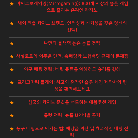
마이크로게이밍(Microgaming): 800개 이상의 슬롯 게임
으로 즐기는 온라인 카지노
해외 진출 카지노 브랜드, 안전성과 신뢰성을 갖춘 당신의
선택!
나만의 블랙잭 높은 승률 전략
사설토토의 어두운 단면: 축배팅과 보험배팅 규제의 문제점
야구 베팅 전략: 베팅 종류를 이해하고 승리를 향해
프라그마틱 플레이: 최고의 온라인 슬롯 게임 제작사의 명
성을 확인해보세요
한국의 카지노 문화를 선도하는 에볼루션 게임
룰렛 전략, 승률 UP 비법 공개
농구 베팅으로 이기는 법: 배당금 계산 및 효과적인 베팅 전
략