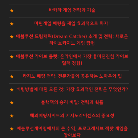
바카라 게임 전략과 기술
마틴게일 배팅을 제일 효과적으로 하자!
에볼루션 드림캐쳐(Dream Catcher) 소개 및 전략: 새로운
라이브카지노 게임 탐험
에볼루션 라이브 룰렛: 온라인에서 가장 흥미진진한 라이브
딜러 경험!
카지노 베팅 전략: 전문가들이 공유하는 노하우와 팁
베팅방법에 대한 모든 것: 가장 효과적인 전략은 무엇인가?
블랙잭의 승리 비밀: 전략과 확률
해외배팅사이트의 카지노라이센스의 중요성
에볼루션게이밍에서의 큰 수익, 프로그레시브 잭팟 게임을
알아보자