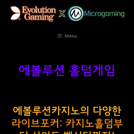
컨
텐
츠
로
건
Menu
너
뛰
기
에볼루션 홀덤게임
에볼루션카지노의 다양한
라이브포커: 카지노홀덤부