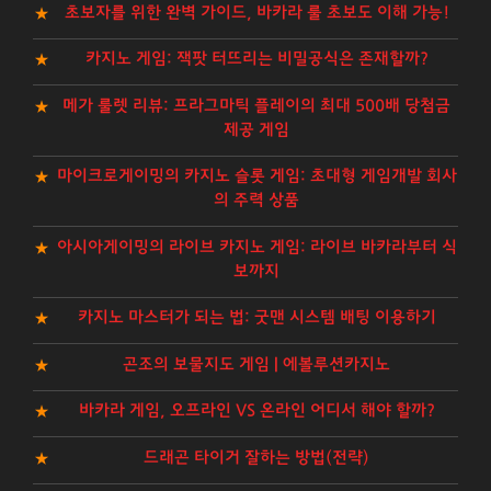
초보자를 위한 완벽 가이드, 바카라 룰 초보도 이해 가능!
카지노 게임: 잭팟 터뜨리는 비밀공식은 존재할까?
메가 룰렛 리뷰: 프라그마틱 플레이의 최대 500배 당첨금
제공 게임
마이크로게이밍의 카지노 슬롯 게임: 초대형 게임개발 회사
의 주력 상품
아시아게이밍의 라이브 카지노 게임: 라이브 바카라부터 식
보까지
카지노 마스터가 되는 법: 굿맨 시스템 배팅 이용하기
곤조의 보물지도 게임 | 에볼루션카지노
바카라 게임, 오프라인 VS 온라인 어디서 해야 할까?
드래곤 타이거 잘하는 방법(전략)