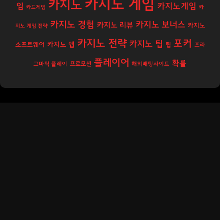
카지노 게임
카지노
카지노게임
임
카드게임
카
카지노 경험
카지노 보너스
카지노 리뷰
카지노
지노 게임 전략
카지노 전략
포커
카지노 팁
카지노 앱
소프트웨어
팁
프라
플레이어
확률
프로모션
그마틱 플레이
해외배팅사이트