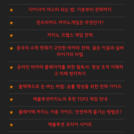
다이사이 마스터 되는 법: 기본부터 전략까지
윈쓰리카드 카지노게임은 무엇인가?
카지노 크랩스 게임 전략
중국의 수학 천재가 고안한 바카라 전략, 골든 이글과 실버
타이거의 비밀
온라인 바카라 플레이어를 위한 필독서: 영상 조작 이해하
고 피해 방지하기
블랙잭으로 돈 버는 비법: 승률 향상을 위한 전략 가이드
에볼루션카지노의 추천 TOP3 게임 안내
플레이텍 카지노 이용 가이드: 안전하게 즐기는 방법은?
에볼루션 코리아 사이트