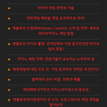
바카라 게임 전략과 기술
마틴게일 배팅을 제일 효과적으로 하자!
에볼루션 드림캐쳐(Dream Catcher) 소개 및 전략: 새로운
라이브카지노 게임 탐험
에볼루션 라이브 룰렛: 온라인에서 가장 흥미진진한 라이브
딜러 경험!
카지노 베팅 전략: 전문가들이 공유하는 노하우와 팁
베팅방법에 대한 모든 것: 가장 효과적인 전략은 무엇인가?
블랙잭의 승리 비밀: 전략과 확률
해외배팅사이트의 카지노라이센스의 중요성
에볼루션게이밍에서의 큰 수익, 프로그레시브 잭팟 게임을
알아보자