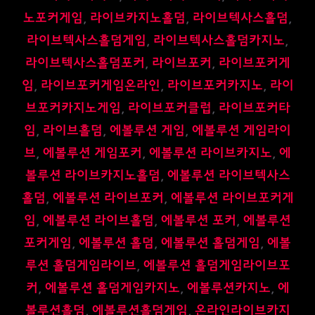
고
그
노포커게임
,
라이브카지노홀덤
,
라이브텍사스홀덤
,
리
라이브텍사스홀덤게임
,
라이브텍사스홀덤카지노
,
라이브텍사스홀덤포커
,
라이브포커
,
라이브포커게
임
,
라이브포커게임온라인
,
라이브포커카지노
,
라이
브포커카지노게임
,
라이브포커클럽
,
라이브포커타
임
,
라이브홀덤
,
에볼루션 게임
,
에볼루션 게임라이
브
,
에볼루션 게임포커
,
에볼루션 라이브카지노
,
에
볼루션 라이브카지노홀덤
,
에볼루션 라이브텍사스
홀덤
,
에볼루션 라이브포커
,
에볼루션 라이브포커게
임
,
에볼루션 라이브홀덤
,
에볼루션 포커
,
에볼루션
포커게임
,
에볼루션 홀덤
,
에볼루션 홀덤게임
,
에볼
루션 홀덤게임라이브
,
에볼루션 홀덤게임라이브포
커
,
에볼루션 홀덤게임카지노
,
에볼루션카지노
,
에
볼루션홀덤
,
에볼루션홀덤게임
,
온라인라이브카지