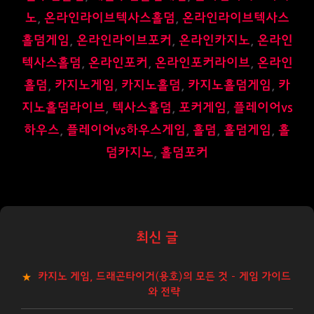
노
,
온라인라이브텍사스홀덤
,
온라인라이브텍사스
홀덤게임
,
온라인라이브포커
,
온라인카지노
,
온라인
텍사스홀덤
,
온라인포커
,
온라인포커라이브
,
온라인
홀덤
,
카지노게임
,
카지노홀덤
,
카지노홀덤게임
,
카
지노홀덤라이브
,
텍사스홀덤
,
포커게임
,
플레이어vs
하우스
,
플레이어vs하우스게임
,
홀덤
,
홀덤게임
,
홀
덤카지노
,
홀덤포커
최신 글
카지노 게임, 드래곤타이거(용호)의 모든 것 – 게임 가이드
와 전략