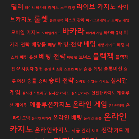
딜러
라이브 카지노
라이
라이브 스트리밍
라이브 바카라
룰렛
브카지노
리스크 관리
룰렛 전략
마이크로게이밍
모바일 게임
바카라
모바일 카지노
바
바카라 규칙
모바일카지노
바카라 게임
베팅
배팅-전략
배당률
카라 전략
배팅
베팅 시
베팅 가이드
블랙잭
베팅 전략
보너스
블랙잭
베팅 옵션
스템
베팅 팁
슬롯머신
전략
슬롯 게임
사용자 경험
슬
손실 최소화
스포츠 베팅
승리 전략
실시간
승률
승리
롯 머신
신뢰할 수 있는 카지노
게임
에볼루
안전한 카지노
실시간 스트리밍
실시간 카지노
실시간카지노
온라인 게임
에볼루션카지노
션 게이밍
온
온라인게임
온라인
온라인 베팅
라인 도박
온라인 바카라
온라인 슬롯
카지노
온라인카지노
전략
카드 게
자금 관리
재미