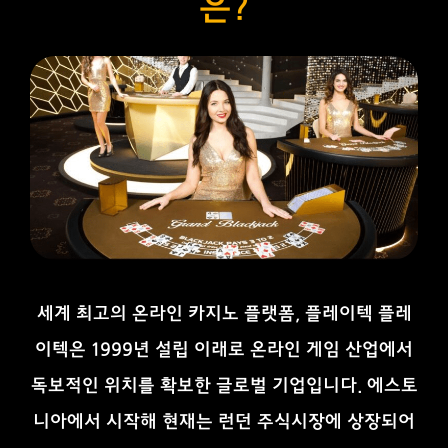
은?
세계 최고의 온라인 카지노 플랫폼, 플레이텍 플레
이텍은 1999년 설립 이래로 온라인 게임 산업에서
독보적인 위치를 확보한 글로벌 기업입니다. 에스토
니아에서 시작해 현재는 런던 주식시장에 상장되어