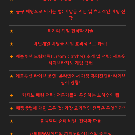
농구 베팅으로 이기는 법: 배당금 계산 및 효과적인 베팅 전
략
바카라 게임 전략과 기술
마틴게일 배팅을 제일 효과적으로 하자!
에볼루션 드림캐쳐(Dream Catcher) 소개 및 전략: 새로운
라이브카지노 게임 탐험
에볼루션 라이브 룰렛: 온라인에서 가장 흥미진진한 라이브
딜러 경험!
카지노 베팅 전략: 전문가들이 공유하는 노하우와 팁
베팅방법에 대한 모든 것: 가장 효과적인 전략은 무엇인가?
블랙잭의 승리 비밀: 전략과 확률
해외배팅사이트의 카지노라이센스의 중요성