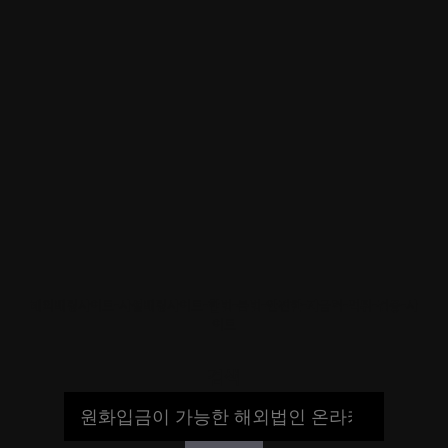
해외배팅사이트-사설배팅사이트-합법-불법-안전한-자금력-먹튀-검증-사
이트
검색